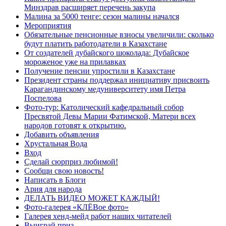
Минздрав расширяет перечень закупа
Малина за 5000 тенге: сезон малины начался
Мероприятия
Обязательные пенсионные взносы увеличили: сколько
будут платить работодатели в Казахстане
От создателей дубайского шоколада: Дубайское
мороженое уже на прилавках
Получение пенсии упростили в Казахстане
Президент страны поддержал инициативу присвоить
Карагандинскому медуниверситету имя Петра
Поспелова
Фото-тур: Католический кафедральный собор
Пресвятой Девы Марии Фатимской, Матери всех
народов готовят к открытию.
Добавить объявления
Хрустальная Вода
Вход
Сделай сюрприз любимой!
Сообщи свою новость!
Написать в Блоги
Ария для народа
ДЕЛАТЬ ВИДЕО МОЖЕТ КАЖДЫЙ!
Фото-галерея «КЛЁВое фото»
Галерея хенд-мейд работ наших читателей
Выиграй приз