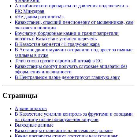
чтение книг
Антибиотики и препараты от давления подешевели в
РК: Минздрав
«Не дадим распилить!»
Казахстанец, спасший пенсионерку от мошенников, сам
оказался в полиции
Брусчатку, бордюрные камни и гранит запретили
ввозить в Казахстан: уточнен перечень
В Казахстан вернется 41-градусная жара
В Астане двоих мужчин отправили под арест за пьяные
заплывы в луже
Temu снова грозит огромный штраф в ЕС
Казахстанцы смогут получать слуховые аппараты без
оформления инвалидности
В Центральном парке демонтируют главную арку
Страницы
Архив опросов
В Казахстане усилили контроль за фруктами и овощами
на границе после обнаружения вирусов
Выходные данные
Казахстанцы стали жить на восемь лет дольше
Какие препараты станут доступны казахстанцам: