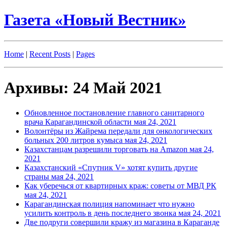
Газета «Новый Вестник»
Home
|
Recent Posts
|
Pages
Архивы: 24 Май 2021
Обновленное постановление главного санитарного
врача Карагандинской области
мая 24, 2021
Волонтёры из Жайрема передали для онкологических
больных 200 литров кумыса
мая 24, 2021
Казахстанцам разрешили торговать на Amazon
мая 24,
2021
Казахстанский «Спутник V» хотят купить другие
страны
мая 24, 2021
Как уберечься от квартирных краж: советы от МВД РК
мая 24, 2021
Карагандинская полиция напоминает что нужно
усилить контроль в день последнего звонка
мая 24, 2021
Две подруги совершили кражу из магазина в Караганде