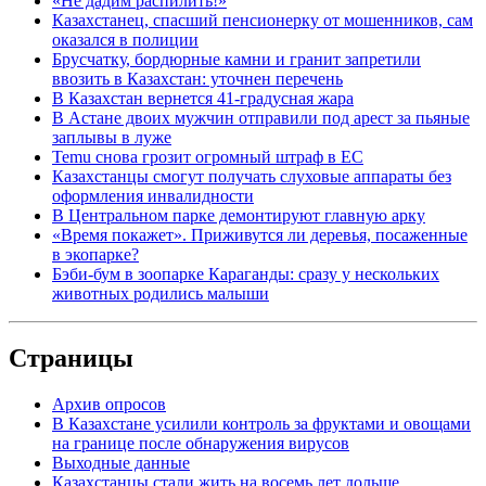
«Не дадим распилить!»
Казахстанец, спасший пенсионерку от мошенников, сам
оказался в полиции
Брусчатку, бордюрные камни и гранит запретили
ввозить в Казахстан: уточнен перечень
В Казахстан вернется 41-градусная жара
В Астане двоих мужчин отправили под арест за пьяные
заплывы в луже
Temu снова грозит огромный штраф в ЕС
Казахстанцы смогут получать слуховые аппараты без
оформления инвалидности
В Центральном парке демонтируют главную арку
«Время покажет». Приживутся ли деревья, посаженные
в экопарке?
Бэби-бум в зоопарке Караганды: сразу у нескольких
животных родились малыши
Страницы
Архив опросов
В Казахстане усилили контроль за фруктами и овощами
на границе после обнаружения вирусов
Выходные данные
Казахстанцы стали жить на восемь лет дольше