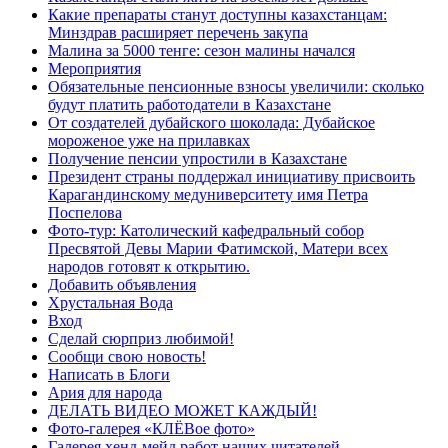
Какие препараты станут доступны казахстанцам:
Минздрав расширяет перечень закупа
Малина за 5000 тенге: сезон малины начался
Мероприятия
Обязательные пенсионные взносы увеличили: сколько
будут платить работодатели в Казахстане
От создателей дубайского шоколада: Дубайское
мороженое уже на прилавках
Получение пенсии упростили в Казахстане
Президент страны поддержал инициативу присвоить
Карагандинскому медуниверситету имя Петра
Поспелова
Фото-тур: Католический кафедральный собор
Пресвятой Девы Марии Фатимской, Матери всех
народов готовят к открытию.
Добавить объявления
Хрустальная Вода
Вход
Сделай сюрприз любимой!
Сообщи свою новость!
Написать в Блоги
Ария для народа
ДЕЛАТЬ ВИДЕО МОЖЕТ КАЖДЫЙ!
Фото-галерея «КЛЁВое фото»
Галерея хенд-мейд работ наших читателей