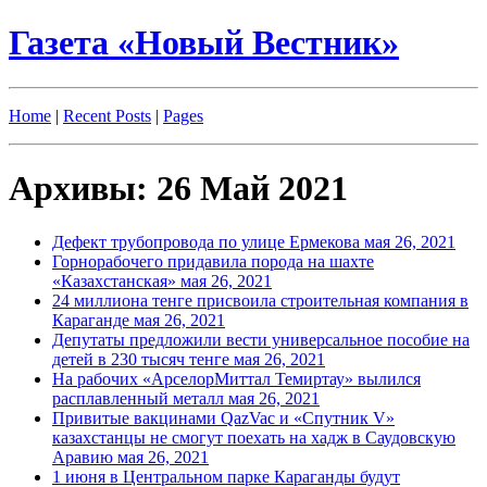
Газета «Новый Вестник»
Home
|
Recent Posts
|
Pages
Архивы: 26 Май 2021
Дефект трубопровода по улице Ермекова
мая 26, 2021
Горнорабочего придавила порода на шахте
«Казахстанская»
мая 26, 2021
24 миллиона тенге присвоила строительная компания в
Караганде
мая 26, 2021
Депутаты предложили вести универсальное пособие на
детей в 230 тысяч тенге
мая 26, 2021
На рабочих «АрселорМиттал Темиртау» вылился
расплавленный металл
мая 26, 2021
Привитые вакцинами QazVac и «Спутник V»
казахстанцы не смогут поехать на хадж в Саудовскую
Аравию
мая 26, 2021
1 июня в Центральном парке Караганды будут