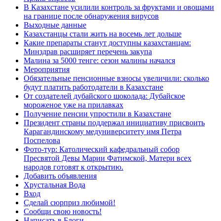
В Казахстане усилили контроль за фруктами и овощами
на границе после обнаружения вирусов
Выходные данные
Казахстанцы стали жить на восемь лет дольше
Какие препараты станут доступны казахстанцам:
Минздрав расширяет перечень закупа
Малина за 5000 тенге: сезон малины начался
Мероприятия
Обязательные пенсионные взносы увеличили: сколько
будут платить работодатели в Казахстане
От создателей дубайского шоколада: Дубайское
мороженое уже на прилавках
Получение пенсии упростили в Казахстане
Президент страны поддержал инициативу присвоить
Карагандинскому медуниверситету имя Петра
Поспелова
Фото-тур: Католический кафедральный собор
Пресвятой Девы Марии Фатимской, Матери всех
народов готовят к открытию.
Добавить объявления
Хрустальная Вода
Вход
Сделай сюрприз любимой!
Сообщи свою новость!
Написать в Блоги