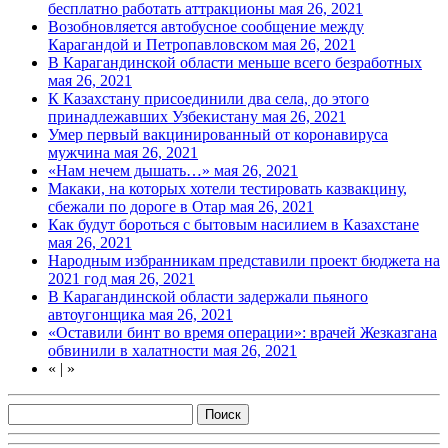
бесплатно работать аттракционы
мая 26, 2021
Возобновляется автобусное сообщение между
Карагандой и Петропавловском
мая 26, 2021
В Карагандинской области меньше всего безработных
мая 26, 2021
К Казахстану присоединили два села, до этого
принадлежавших Узбекистану
мая 26, 2021
Умер первый вакцинированный от коронавируса
мужчина
мая 26, 2021
«Нам нечем дышать…»
мая 26, 2021
Макаки, на которых хотели тестировать казвакцину,
сбежали по дороге в Отар
мая 26, 2021
Как будут бороться с бытовым насилием в Казахстане
мая 26, 2021
Народным избранникам представили проект бюджета на
2021 год
мая 26, 2021
В Карагандинской области задержали пьяного
автоугонщика
мая 26, 2021
«Оставили бинт во время операции»: врачей Жезказгана
обвинили в халатности
мая 26, 2021
«
|
»