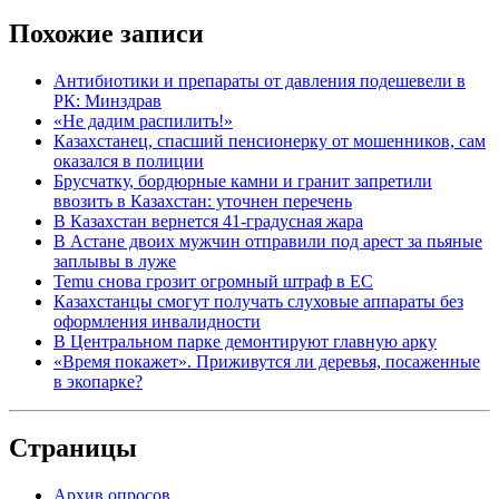
Похожие записи
Антибиотики и препараты от давления подешевели в
РК: Минздрав
«Не дадим распилить!»
Казахстанец, спасший пенсионерку от мошенников, сам
оказался в полиции
Брусчатку, бордюрные камни и гранит запретили
ввозить в Казахстан: уточнен перечень
В Казахстан вернется 41-градусная жара
В Астане двоих мужчин отправили под арест за пьяные
заплывы в луже
Temu снова грозит огромный штраф в ЕС
Казахстанцы смогут получать слуховые аппараты без
оформления инвалидности
В Центральном парке демонтируют главную арку
«Время покажет». Приживутся ли деревья, посаженные
в экопарке?
Страницы
Архив опросов