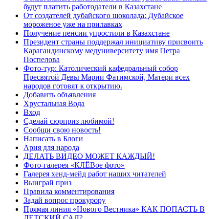
будут платить работодатели в Казахстане
От создателей дубайского шоколада: Дубайское
мороженое уже на прилавках
Получение пенсии упростили в Казахстане
Президент страны поддержал инициативу присвоить
Карагандинскому медуниверситету имя Петра
Поспелова
Фото-тур: Католический кафедральный собор
Пресвятой Девы Марии Фатимской, Матери всех
народов готовят к открытию.
Добавить объявления
Хрустальная Вода
Вход
Сделай сюрприз любимой!
Сообщи свою новость!
Написать в Блоги
Ария для народа
ДЕЛАТЬ ВИДЕО МОЖЕТ КАЖДЫЙ!
Фото-галерея «КЛЁВое фото»
Галерея хенд-мейд работ наших читателей
Выиграй приз
Правила комментирования
Задай вопрос прокурору
Прямая линия «Нового Вестника» КАК ПОПАСТЬ В
ДЕТСКИЙ САД?