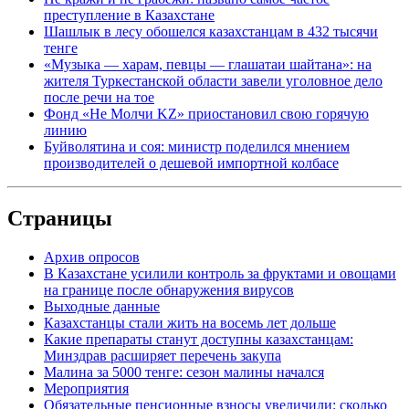
преступление в Казахстане
Шашлык в лесу обошелся казахстанцам в 432 тысячи
тенге
«Музыка — харам, певцы — глашатаи шайтана»: на
жителя Туркестанской области завели уголовное дело
после речи на тое
Фонд «Не Молчи KZ» приостановил свою горячую
линию
Буйволятина и соя: министр поделился мнением
производителей о дешевой импортной колбасе
Страницы
Архив опросов
В Казахстане усилили контроль за фруктами и овощами
на границе после обнаружения вирусов
Выходные данные
Казахстанцы стали жить на восемь лет дольше
Какие препараты станут доступны казахстанцам:
Минздрав расширяет перечень закупа
Малина за 5000 тенге: сезон малины начался
Мероприятия
Обязательные пенсионные взносы увеличили: сколько