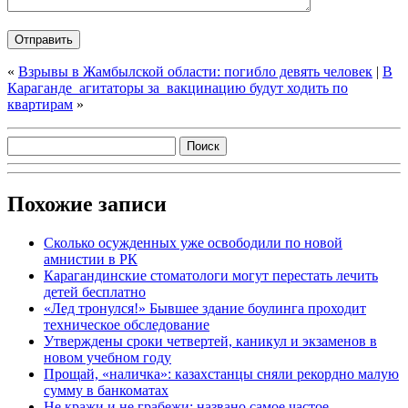
«
Взрывы в Жамбылской области: погибло девять человек
|
В
Караганде агитаторы за вакцинацию будут ходить по
квартирам
»
Похожие записи
Сколько осужденных уже освободили по новой
амнистии в РК
Карагандинские стоматологи могут перестать лечить
детей бесплатно
«Лед тронулся!» Бывшее здание боулинга проходит
техническое обследование
Утверждены сроки четвертей, каникул и экзаменов в
новом учебном году
Прощай, «наличка»: казахстанцы сняли рекордно малую
сумму в банкоматах
Не кражи и не грабежи: названо самое частое