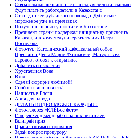
Обязательные пенсионные взносы увеличили: сколько
будут платить работодатели в Казахстане
От создателей дубайского шоколада: Дубайское
мороженое уже на прилавках
Получение пенсии упростили в Казахстане
Президент страны поддержал инициативу присвоить
Карагандинскому медуниверситету имя Петра
Поспелова
Фото-тур: Католический кафедральный собор
Пресвятой Девы Марии Фатимской, Матери всех
народов готовят к открытию.
Добавить объявления
Хрустальная Вода
Вход
Сделай сюрприз любимой!
Сообщи свою новость!
Написать в Блоги
Ария для народа
ДЕЛАТЬ ВИДЕО МОЖЕТ КАЖДЫЙ!
Фото-галерея «КЛЁВое фото»
Галерея хенд-мейд работ наших читателей
Выиграй приз
Правила комментирования
Задай вопрос прокурору
Прямая линия «Нового Вестника» КАК ПОПАСТЬ В