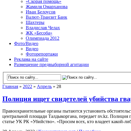
«Скорая помощь»
Жамиля Омарханова
Иван Белоусов
Валют-Транзит Банк
Шахтеры
Владислав Челах
ЖК «Бесоба»
Олимпиада 2012
Фото/Видео
Видео
Фоторепортажи
Реклама на сайте
Размещение предвыборной агитации
Главная
»
2022
»
Апрель
» 28
Полиция ищет свидетелей убийства гва
Правоохранительные органы пытаются установить обстоятельс
центральной площади Талдыкоргана, передает nv.kz. Полиция 
статье УК РК «Убийство». «Просим всех, кто владеет какой-л