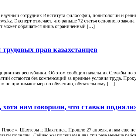
ый научный сотрудник Института философии, политологии и рели
ews.kz. Эксперт отмечает, что раньше 72 статья основного зако
вет может обращаться лишь ограниченный […]
 трудовых прав казахстанцев
приятиях республики. Об этом сообщил начальник Службы по з
иятий остаются без компенсаций за вредные условия труда. Прок
но не принимают мер по обучению, обязательному […]
 хотя нам говорили, что ставки подняли
юс «. Шахтеры г. Шахтинск. Прошло 27 апреля, а нам еще не з
 ставки подняли. Сейчас мы получаем в два три раза меньше раб