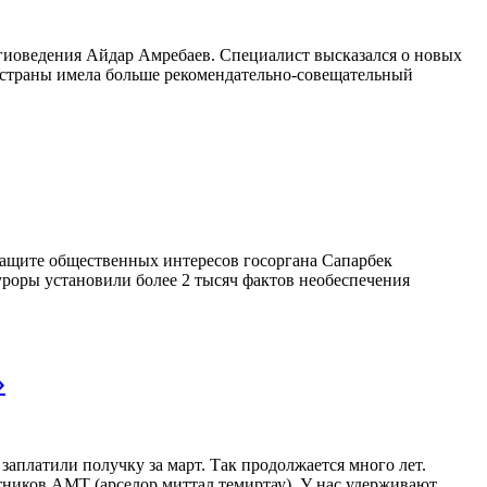
гиоведения Айдар Амребаев. Специалист высказался о новых
на страны имела больше рекомендательно-совещательный
ащите общественных интересов госоргана Сапарбек
уроры установили более 2 тысяч фактов необеспечения
»
аплатили получку за март. Так продолжается много лет.
отников АМТ (арселор миттал темиртау). У нас удерживают