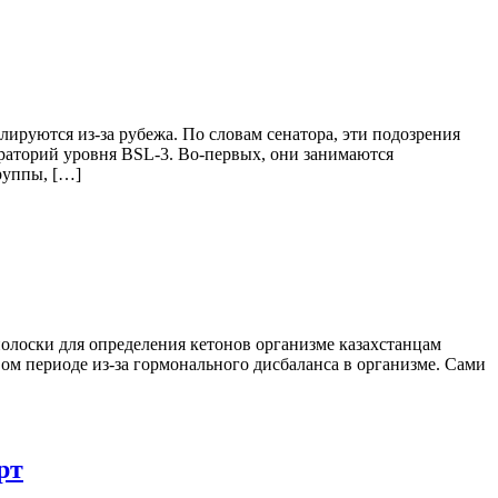
ируются из-за рубежа. По словам сенатора, эти подозрения
ораторий уровня BSL-3. Во-первых, они занимаются
руппы, […]
полоски для определения кетонов организме казахстанцам
овом периоде из-за гормонального дисбаланса в организме. Сами
рт