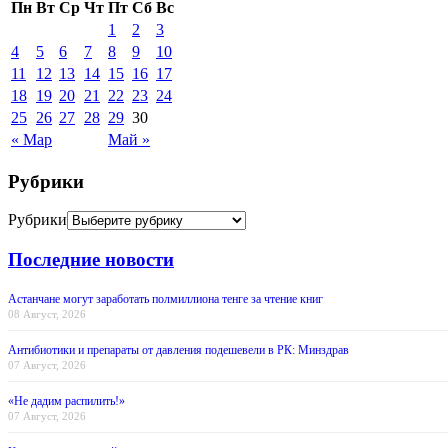
Пн
Вт
Ср
Чт
Пт
Сб
Вс
1
2
3
4
5
6
7
8
9
10
11
12
13
14
15
16
17
18
19
20
21
22
23
24
25
26
27
28
29
30
« Мар
Май »
Рубрики
Рубрики
Последние новости
Астанчане могут заработать полмиллиона тенге за чтение книг
08 Август, 2026
Антибиотики и препараты от давления подешевели в РК: Минздрав
07 Август, 2026
«Не дадим распилить!»
07 Август, 2026