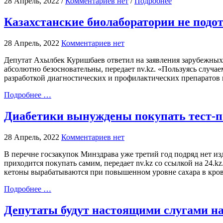
28 Апрель, 2022 /
Комментариев нет
/
Подробнее
Казахстанские биолаборатории не подо
28 Апрель, 2022
Комментариев нет
Депутат Ахылбек Куришбаев ответил на заявления зарубежных п
абсолютно безосновательны, передает nv.kz. «Пользуясь случа
разработкой диагностических и профилактических препаратов 
Подробнее …
Диабетики вынуждены покупать тест-по
28 Апрель, 2022
Комментариев нет
В перечне госзакупок Минздрава уже третий год подряд нет и
приходится покупать самим, передает nv.kz со ссылкой на 24.k
кетоны вырабатываются при повышенном уровне сахара в кров
Подробнее …
Депутаты будут настоящими слугами нар