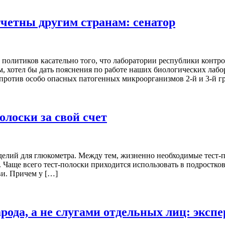
тчетны другим странам: сенатор
олитиков касательно того, что лаборатории республики контрол
ем, хотел бы дать пояснения по работе наших биологических лаб
против особо опасных патогенных микроорганизмов 2-й и 3-й г
лоски за свой счет
зделий для глюкометра. Между тем, жизненно необходимые тест-
z. Чаще всего тест-полоски приходится использовать в подростк
и. Причем у […]
ода, а не слугами отдельных лиц: экспе