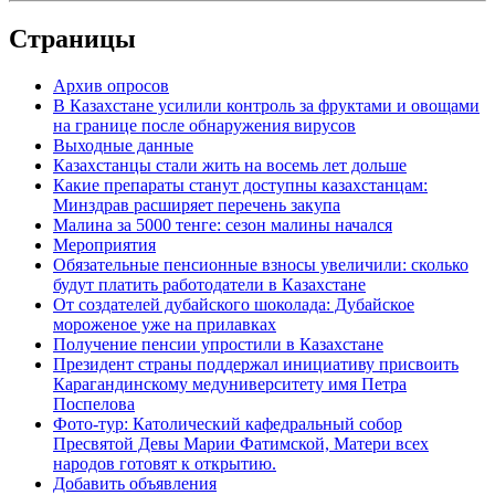
Страницы
Архив опросов
В Казахстане усилили контроль за фруктами и овощами
на границе после обнаружения вирусов
Выходные данные
Казахстанцы стали жить на восемь лет дольше
Какие препараты станут доступны казахстанцам:
Минздрав расширяет перечень закупа
Малина за 5000 тенге: сезон малины начался
Мероприятия
Обязательные пенсионные взносы увеличили: сколько
будут платить работодатели в Казахстане
От создателей дубайского шоколада: Дубайское
мороженое уже на прилавках
Получение пенсии упростили в Казахстане
Президент страны поддержал инициативу присвоить
Карагандинскому медуниверситету имя Петра
Поспелова
Фото-тур: Католический кафедральный собор
Пресвятой Девы Марии Фатимской, Матери всех
народов готовят к открытию.
Добавить объявления