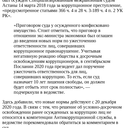
был осужден Специализированным межрайонным судом
Астаны 14 марта 2018 года за коррупционное преступление,
«предусмотренное статьями 366 ч. 4 и 28 ч. 3-189 ч. 4 п. 2 УК
РК».
«Приговором суда у осужденного конфисковано
имущество. Стоит отметить, что приговор в
отношении экс-министра экономики был оглашен
до введения новых норм по ужесточению
ответственности лиц, совершивших
коррупционное правонарушение. Учитывая
негативную реакцию общества к досрочным
освобождениям коррупционеров, в сентябрьском
Послании 2020 года президент дал поручение
ужесточить ответственность для лиц,
совершивших коррупцию. То есть, если суд
назначает 10 лет лишения свободы, он должен
будет отбыть этот срок полностью», —
подчеркнули в ведомстве.
Здесь добавили, что новые нормы действуют с 20 декабря
2020 года. В связи с тем, что решение об условно-досрочном
освобождении ранее осужденных за коррупцию лиц не
относится к компетенции Антикоррупционной службы, в
ведомстве порекомендовали обратиться за комментарием в
суд.