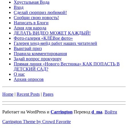
Хрустальная Вода
Вход
Сделай сюрприз любимой!
Сообщи свою новость!
Написать в Блоги
Ария для народа
ДЕЛАТЬ ВИДЕО МОЖЕТ КАЖДЫЙ!
Фото-галерея «КЛЁВое фото»
Галерея хенд-мейд работ наших читателей
Выиграй приз
Правила комментирования
Задай вопрос прокурору
Прямая линия «Нового Вестника» КАК ПОПАСТЬ В
ДЕТСКИЙ САД?
О нас
Архив опросов
Home
|
Recent Posts
|
Pages
Работает на WordPress и
Carrington
Перевод
d_ma
.
Войти
Carrington Theme by Crowd Favorite