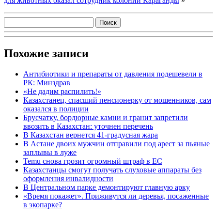
для животных оказал сотрудник колонии Караганды
»
Похожие записи
Антибиотики и препараты от давления подешевели в
РК: Минздрав
«Не дадим распилить!»
Казахстанец, спасший пенсионерку от мошенников, сам
оказался в полиции
Брусчатку, бордюрные камни и гранит запретили
ввозить в Казахстан: уточнен перечень
В Казахстан вернется 41-градусная жара
В Астане двоих мужчин отправили под арест за пьяные
заплывы в луже
Temu снова грозит огромный штраф в ЕС
Казахстанцы смогут получать слуховые аппараты без
оформления инвалидности
В Центральном парке демонтируют главную арку
«Время покажет». Приживутся ли деревья, посаженные
в экопарке?