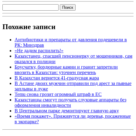
Похожие записи
Антибиотики и препараты от давления подешевели в
РК: Минздрав
«Не дадим распилить!»
Казахстанец, спасший пенсионерку от мошенников, сам
оказался в полиции
Брусчатку, бордюрные камни и гранит запретили
ввозить в Казахстан: уточнен перечень
В Казахстан вернется 41-градусная жара
В Астане двоих мужчин отправили под арест за пьяные
заплывы в луже
Temu снова грозит огромный штраф в ЕС
Казахстанцы смогут получать слуховые аппараты без
оформления инвалидности
В Центральном парке демонтируют главную арку
«Время покажет». Приживутся ли деревья, посаженные
в экопарке?