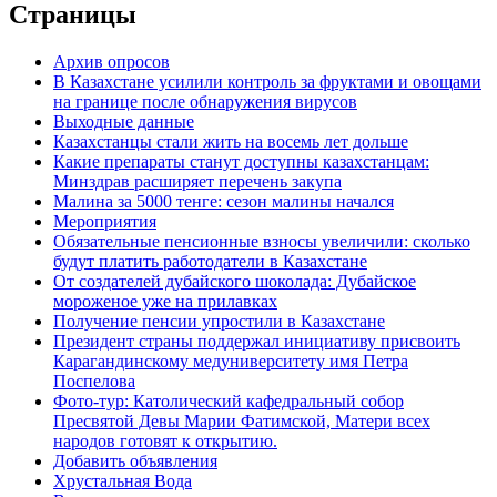
Страницы
Архив опросов
В Казахстане усилили контроль за фруктами и овощами
на границе после обнаружения вирусов
Выходные данные
Казахстанцы стали жить на восемь лет дольше
Какие препараты станут доступны казахстанцам:
Минздрав расширяет перечень закупа
Малина за 5000 тенге: сезон малины начался
Мероприятия
Обязательные пенсионные взносы увеличили: сколько
будут платить работодатели в Казахстане
От создателей дубайского шоколада: Дубайское
мороженое уже на прилавках
Получение пенсии упростили в Казахстане
Президент страны поддержал инициативу присвоить
Карагандинскому медуниверситету имя Петра
Поспелова
Фото-тур: Католический кафедральный собор
Пресвятой Девы Марии Фатимской, Матери всех
народов готовят к открытию.
Добавить объявления
Хрустальная Вода