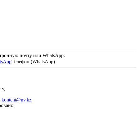
ктронную почту или WhatsApp:
Телефон (WhatsApp)
ку,
а
kontent@nv.kz
.
ровано.