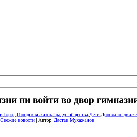
зни ни войти во двор гимнази
е
,
Город
,
Городская жизнь
,
Градус общества
,
Дети
,
Дорожное движе
,
Свежие новости
|
Автор:
Дастан Мухажанов