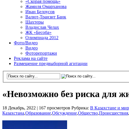
«Скорая помощь»
Жамиля Омарханова
Иван Белоусов
Валют-Транзит Банк
Шахтеры
Владислав Челах
ЖК «Бесоба»
Олимпиада 2012
Фото/Видео
Видео
Фоторепортажи
Реклама на сайте
Размещение предвыборной агитации
«Невозможно без риска для жи
18 Декабрь, 2022 |
167 просмотров
Рубрика:
В Казахстане и мир
Казахстана
,
Образование
,
Обсуждение
,
Общество
,
Происшествия