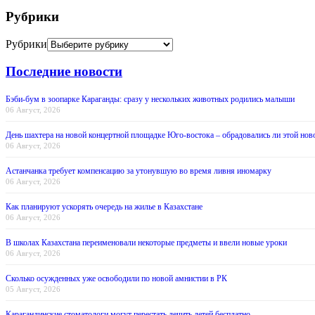
Рубрики
Рубрики
Последние новости
Бэби-бум в зоопарке Караганды: сразу у нескольких животных родились малыши
06 Август, 2026
День шахтера на новой концертной площадке Юго-востока – обрадовались ли этой нов
06 Август, 2026
Астанчанка требует компенсацию за утонувшую во время ливня иномарку
06 Август, 2026
Как планируют ускорять очередь на жилье в Казахстане
06 Август, 2026
В школах Казахстана переименовали некоторые предметы и ввели новые уроки
06 Август, 2026
Сколько осужденных уже освободили по новой амнистии в РК
05 Август, 2026
Карагандинские стоматологи могут перестать лечить детей бесплатно