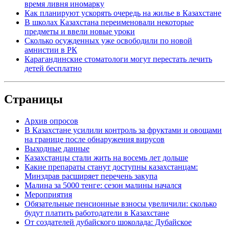
время ливня иномарку
Как планируют ускорять очередь на жилье в Казахстане
В школах Казахстана переименовали некоторые
предметы и ввели новые уроки
Сколько осужденных уже освободили по новой
амнистии в РК
Карагандинские стоматологи могут перестать лечить
детей бесплатно
Страницы
Архив опросов
В Казахстане усилили контроль за фруктами и овощами
на границе после обнаружения вирусов
Выходные данные
Казахстанцы стали жить на восемь лет дольше
Какие препараты станут доступны казахстанцам:
Минздрав расширяет перечень закупа
Малина за 5000 тенге: сезон малины начался
Мероприятия
Обязательные пенсионные взносы увеличили: сколько
будут платить работодатели в Казахстане
От создателей дубайского шоколада: Дубайское