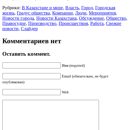
Рубрики:
В Казахстане и мире
,
Власть
,
Город
,
Городская
жизнь
,
Градус общества
,
Компании
,
Люди
,
Мероприятия
,
Новости города
,
Новости Казахстана
,
Обсуждение
,
Общество
,
Правосудие
,
Производство
,
Происшествия
,
Работа
,
Свежие
новости
,
Слайдер
Комментариев нет
Оставить коммент.
Имя (required)
Email (обязательно, не будет
опубликован)
Web