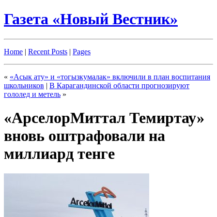
Газета «Новый Вестник»
Home
|
Recent Posts
|
Pages
«
«Асык ату» и «тогызкумалак» включили в план воспитания
школьников
|
В Карагандинской области прогнозируют
гололед и метель
»
«АрселорМиттал Темиртау»
вновь оштрафовали на
миллиард тенге