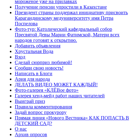
мороженое уже на прилавках
Получение пенсии упростили в Казахстане
Президент страны поддержал инициативу присвоить
Карагандинскому медуниверситету имя Петра
Поспелова
Фото-тур: Католический кафедральный собор
Пресвятой Девы Марии Фатимской, Матери всех
народов готовят к открытию.
Добавить объявления
Хрустальная Вода
Вход
Сделай сюрприз любимой!
Сообщи свою новость!
Написать в Блоги
Ария для народа
ДЕЛАТЬ ВИДЕО МОЖЕТ КАЖДЫЙ!
Фото-галерея «КЛЁВое фото»
Галерея хенд-мейд работ наших читателей
Выиграй приз
Правила комментирования
Задай вопрос прокурору
Прямая линия «Нового Вестника» КАК ПОПАСТЬ В
ДЕТСКИЙ САД?
О нас
Архив опросов