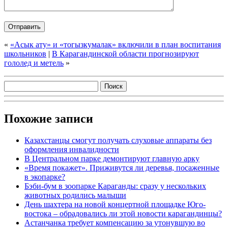
«
«Асык ату» и «тогызкумалак» включили в план воспитания
школьников
|
В Карагандинской области прогнозируют
гололед и метель
»
Похожие записи
Казахстанцы смогут получать слуховые аппараты без
оформления инвалидности
В Центральном парке демонтируют главную арку
«Время покажет». Приживутся ли деревья, посаженные
в экопарке?
Бэби-бум в зоопарке Караганды: сразу у нескольких
животных родились малыши
День шахтера на новой концертной площадке Юго-
востока – обрадовались ли этой новости карагандинцы?
Астанчанка требует компенсацию за утонувшую во