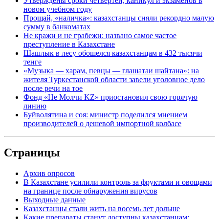
Утверждены сроки четвертей, каникул и экзаменов в
новом учебном году
Прощай, «наличка»: казахстанцы сняли рекордно малую
сумму в банкоматах
Не кражи и не грабежи: названо самое частое
преступление в Казахстане
Шашлык в лесу обошелся казахстанцам в 432 тысячи
тенге
«Музыка — харам, певцы — глашатаи шайтана»: на
жителя Туркестанской области завели уголовное дело
после речи на тое
Фонд «Не Молчи KZ» приостановил свою горячую
линию
Буйволятина и соя: министр поделился мнением
производителей о дешевой импортной колбасе
Страницы
Архив опросов
В Казахстане усилили контроль за фруктами и овощами
на границе после обнаружения вирусов
Выходные данные
Казахстанцы стали жить на восемь лет дольше
Какие препараты станут доступны казахстанцам: