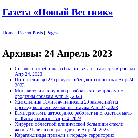
Газета «Новый Вестник»
Home
|
Recent Posts
|
Pages
Архивы: 24 Апрель 2023
Ссылка из учебника за 6 класс вела на сайт для взрослых
Апр 24, 2023
Потепление до 27 градусов обещают синоптики
Апр 24,
2023
Минэкологии поручили разобраться с вопросом по
бродячим собакам
Апр 24, 2023
Жительница Темиртау написала 20 заявлений на
преследовавшего ее бывшего мужа
Апр 24, 2023
Бамперистом в автосервисе работает многодетная мать
из Каркаралинска
Апр 24, 2023
Хирурги областной клинической больницы спасли
жизнь 21-летней карагандинке
Апр 24, 2023
Карагандинцы привели в порядок территорию