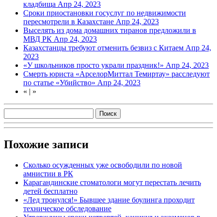
кладбища
Апр 24, 2023
Сроки приостановки госуслуг по недвижимости
пересмотрели в Казахстане
Апр 24, 2023
Выселять из дома домашних тиранов предложили в
МВД РК
Апр 24, 2023
Казахстанцы требуют отменить безвиз с Китаем
Апр 24,
2023
«У школьников просто украли праздник!»
Апр 24, 2023
Смерть юриста «АрселорМиттал Темиртау» расследуют
по статье «Убийство»
Апр 24, 2023
«
|
»
Похожие записи
Сколько осужденных уже освободили по новой
амнистии в РК
Карагандинские стоматологи могут перестать лечить
детей бесплатно
«Лед тронулся!» Бывшее здание боулинга проходит
техническое обследование