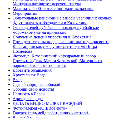
Минздрав расширяет перечень закупа
Малина за 5000 тенге: сезон малины начался
Мероприятия
Обязательные пенсионные взносы увеличили: сколько
будут платить работодатели в Казахстане
От создателей дубайского шоколада: Дубайское
мороженое уже на прилавках
Получение пенсии упростили в Казахстане
Президент страны поддержал инициативу присвоить
Карагандинскому медуниверситету имя Петра
Поспелова
Фото-тур: Католический кафедральный собор
Пресвятой Девы Марии Фатимской, Матери всех
народов готовят к открытию.
Добавить объявления
Хрустальная Вода
Вход
Сделай сюрприз любимой!
Сообщи свою новость!
Написать в Блоги
Ария для народа
ДЕЛАТЬ ВИДЕО МОЖЕТ КАЖДЫЙ!
Фото-галерея «КЛЁВое фото»
Галерея хенд-мейд работ наших читателей
Выиграй приз