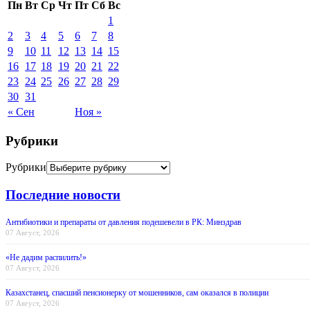
Пн
Вт
Ср
Чт
Пт
Сб
Вс
1
2
3
4
5
6
7
8
9
10
11
12
13
14
15
16
17
18
19
20
21
22
23
24
25
26
27
28
29
30
31
« Сен
Ноя »
Рубрики
Рубрики
Последние новости
Антибиотики и препараты от давления подешевели в РК: Минздрав
07 Август, 2026
«Не дадим распилить!»
07 Август, 2026
Казахстанец, спасший пенсионерку от мошенников, сам оказался в полиции
07 Август, 2026