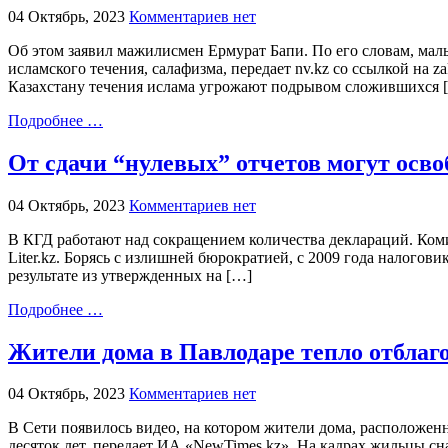
04 Октябрь, 2023
Комментариев нет
Об этом заявил мажилисмен Ермурат Бапи. По его словам, мал
исламского течения, салафизма, передает nv.kz со ссылкой на 
Казахстану течения ислама угрожают подрывом сложившихся 
Подробнее …
От сдачи “нулевых” отчетов могут осв
04 Октябрь, 2023
Комментариев нет
В КГД работают над сокращением количества деклараций. Ком
Liter.kz. Борясь с излишней бюрократией, с 2009 года налогови
результате из утвержденных на […]
Подробнее …
Жители дома в Павлодаре тепло отблаго
04 Октябрь, 2023
Комментариев нет
В Сети появилось видео, на котором жители дома, расположен
десяток лет, передает ИА «NewTimes.kz». На кадрах жильцы сн