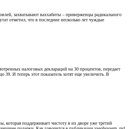
рговлей, захватывают ваххабиты – приверженцы радикального
утат отметил, что в последние несколько лет чуждые
мотренных налоговых деклараций на 30 процентов, передает
до 39. И теперь этот показатель хотят еще увеличить. В
ы, которая поддерживает чистоту в их дворе уже третий
 женщине подарки. Как говорится в публикации vseobovsem_pvl