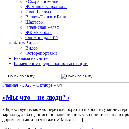
«Скорая помощь»
Жамиля Омарханова
Иван Белоусов
Валют-Транзит Банк
Шахтеры
Владислав Челах
ЖК «Бесоба»
Олимпиада 2012
Фото/Видео
Видео
Фоторепортажи
Реклама на сайте
Размещение предвыборной агитации
Главная
»
2023
»
Октябрь
» 04
«Мы что – не люди?»
«Здравствуйте, можно через вас обратится к нашему министер
зарплату, а обещанного повышения нет. Сказали нет финансиро
дорожает, как и на что жить? Может […]