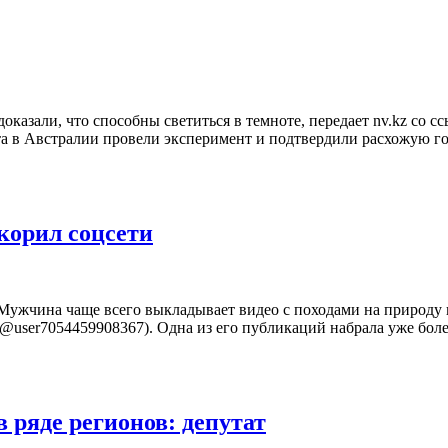
азали, что способны светиться в темноте, передает nv.kz со ссы
а в Австралии провели эксперимент и подтвердили расхожую гор
корил соцсети
ужчина чаще всего выкладывает видео с походами на природу и 
(@user7054459908367). Одна из его публикаций набрала уже бол
 ряде регионов: депутат