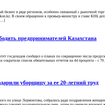
ый бизнес в ряде регионов, особенно связанный с рыночной то
zakon.kz. В своем обращении к премьер-министру и главе КНБ деп
[…]
ободить предпринимателей Казахстана
итет госдоходов сообщил о планах по сокращению числа предус
ки сократили список обязательных отчетов на 44 процента – с 70 
дарили уборщицу за ее 20-летний труд
ного по улице Лермонтова, собрались ради поздравления женщин
ачала говорят поздравительную речь, затем по очереди вручают