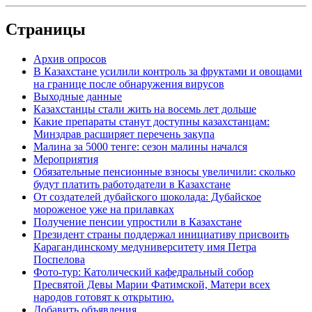
Страницы
Архив опросов
В Казахстане усилили контроль за фруктами и овощами
на границе после обнаружения вирусов
Выходные данные
Казахстанцы стали жить на восемь лет дольше
Какие препараты станут доступны казахстанцам:
Минздрав расширяет перечень закупа
Малина за 5000 тенге: сезон малины начался
Мероприятия
Обязательные пенсионные взносы увеличили: сколько
будут платить работодатели в Казахстане
От создателей дубайского шоколада: Дубайское
мороженое уже на прилавках
Получение пенсии упростили в Казахстане
Президент страны поддержал инициативу присвоить
Карагандинскому медуниверситету имя Петра
Поспелова
Фото-тур: Католический кафедральный собор
Пресвятой Девы Марии Фатимской, Матери всех
народов готовят к открытию.
Добавить объявления