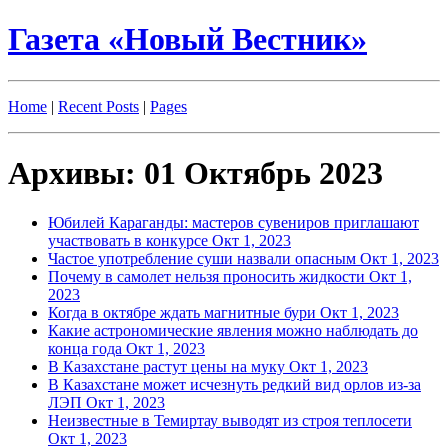
Газета «Новый Вестник»
Home
|
Recent Posts
|
Pages
Архивы: 01 Октябрь 2023
Юбилей Караганды: мастеров сувениров приглашают
участвовать в конкурсе
Окт 1, 2023
Частое употребление суши назвали опасным
Окт 1, 2023
Почему в самолет нельзя проносить жидкости
Окт 1,
2023
Когда в октябре ждать магнитные бури
Окт 1, 2023
Какие астрономические явления можно наблюдать до
конца года
Окт 1, 2023
В Казахстане растут цены на муку
Окт 1, 2023
В Казахстане может исчезнуть редкий вид орлов из-за
ЛЭП
Окт 1, 2023
Неизвестные в Темиртау выводят из строя теплосети
Окт 1, 2023