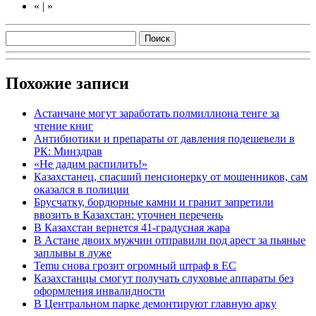
«
|
»
Похожие записи
Астанчане могут заработать полмиллиона тенге за
чтение книг
Антибиотики и препараты от давления подешевели в
РК: Минздрав
«Не дадим распилить!»
Казахстанец, спасший пенсионерку от мошенников, сам
оказался в полиции
Брусчатку, бордюрные камни и гранит запретили
ввозить в Казахстан: уточнен перечень
В Казахстан вернется 41-градусная жара
В Астане двоих мужчин отправили под арест за пьяные
заплывы в луже
Temu снова грозит огромный штраф в ЕС
Казахстанцы смогут получать слуховые аппараты без
оформления инвалидности
В Центральном парке демонтируют главную арку