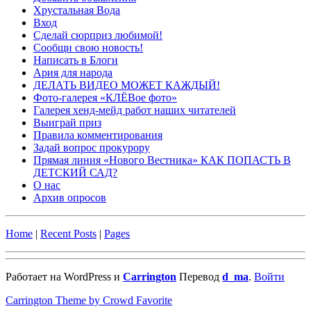
Хрустальная Вода
Вход
Сделай сюрприз любимой!
Сообщи свою новость!
Написать в Блоги
Ария для народа
ДЕЛАТЬ ВИДЕО МОЖЕТ КАЖДЫЙ!
Фото-галерея «КЛЁВое фото»
Галерея хенд-мейд работ наших читателей
Выиграй приз
Правила комментирования
Задай вопрос прокурору
Прямая линия «Нового Вестника» КАК ПОПАСТЬ В
ДЕТСКИЙ САД?
О нас
Архив опросов
Home
|
Recent Posts
|
Pages
Работает на WordPress и
Carrington
Перевод
d_ma
.
Войти
Carrington Theme by Crowd Favorite