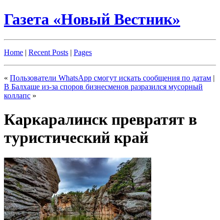
Газета «Новый Вестник»
Home
|
Recent Posts
|
Pages
«
Пользователи WhatsApp смогут искать сообщения по датам
|
В Балхаше из-за споров бизнесменов разразился мусорный
коллапс
»
Каркаралинск превратят в
туристический край