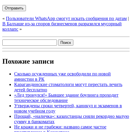
«
Пользователи WhatsApp смогут искать сообщения по датам
|
В Балхаше из-за споров бизнесменов разразился мусорный
коллапс
»
Похожие записи
Сколько осужденных уже освободили по новой
амнистии в РК
Карагандинские стоматологи могут перестать лечить
детей бесплатно
«Лед тронулся!» Бывшее здание боулинга проходит
техническое обследование
Утверждены сроки четвертей, каникул и экзаменов в
новом учебном году
Прощай, «наличка»: казахстанцы сняли рекордно малую
сумму в банкоматах
Не кражи и не грабежи: названо самое частое