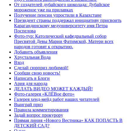
От создателей дубайского шоколада: Дубайское
мороженое уже на прилавках
Получение пенсии упростили в Казахстане
Президент страны поддержал инициативу присвоить
Карагандинскому медуниверситету имя Петра
Поспелова
Фото-тур: Католический кафедральный собор
Пресвятой Девы Марии Фатимской, Матери всех
народов готовят к открытию.
Добавить объявления
Хрустальная Вода
Вход
Сделай сюрприз любимой!
Сообщи свою новость!
Написать в Блоги
Ария для народа
ДЕЛАТЬ ВИДЕО МОЖЕТ КАЖДЫЙ!
Фото-галерея «КЛЁВое фото»
Галерея хенд-мейд работ наших читателей
Выиграй приз
Правила комментирования
Задай вопрос прокурору
Прямая линия «Нового Вестника» КАК ПОПАСТЬ В
ДЕТСКИЙ САД?
О нас