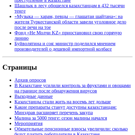
преступление в Казахстане
Шашлык в лесу обошелся казахстанцам в 432 тысячи
тенге
«Музыка — харам, певцы — глашатаи шайтана»: на
жителя Туркестанской области завели уголовное дело
после речи на тое
Фонд «Не Молчи KZ» приостановил свою горячую
линию
Буйволятина и соя: министр поделился мнением
производителей о дешевой импортной колбасе
Страницы
Архив опросов
В Казахстане усилили контроль за фруктами и овощами
на границе после обнаружения вирусов
Выходные данные
Казахстанцы стали жить на восемь лет дольше
Какие препараты станут доступны казахстанцам:
Минздрав расширяет перечень закупа
Малина за 5000 тенге: сезон малины начался
Мероприятия
Обязательные пенсионные взносы увеличили: сколько
будут платить работодатели в Казахстане