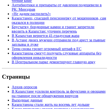
чтение книг
Антибиотики и препараты от давления подешевели в
РК: Минздрав
«Не дадим распилить!»
Казахстанец, спасший пенсионерку от мошенников, сам
оказался в полиции
Брусчатку, бордюрные камни и гранит запретили
ввозить в Казахстан: уточнен перечень
В Казахстан вернется 41-градусная жара
В Астане двоих мужчин отправили под арест за пьяные
заплывы в луже
Temu снова грозит огромный штраф в ЕС
Казахстанцы смогут получать слуховые аппараты без
оформления инвалидности
В Центральном парке демонтируют главную арку
Страницы
Архив опросов
В Казахстане усилили контроль за фруктами и овощами
на границе после обнаружения вирусов
Выходные данные
Казахстанцы стали жить на восемь лет дольше
Какие препараты станут доступны казахстанцам: