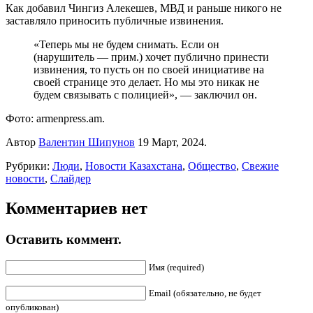
Как добавил Чингиз Алекешев, МВД и раньше никого не
заставляло приносить публичные извинения.
«Теперь мы не будем снимать. Если он
(нарушитель — прим.) хочет публично принести
извинения, то пусть он по своей инициативе на
своей странице это делает. Но мы это никак не
будем связывать с полицией», — заключил он.
Фото: armenpress.am.
Автор
Валентин Шипунов
19 Март, 2024.
Рубрики:
Люди
,
Новости Казахстана
,
Общество
,
Свежие
новости
,
Слайдер
Комментариев нет
Оставить коммент.
Имя (required)
Email (обязательно, не будет
опубликован)