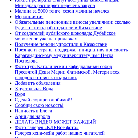
Минздрав расширяет перечень закупа
Малина за 5000 тенге: сезон малины начался
Мероприятия
Обязательные пенсионные взносы увеличили: сколько
будут платить работодатели в Казахстане
От создателей дубайского шоколада: Дубайское
мороженое уже на прилавках
Получение пенсии упростили в Казахстане
Президент страны поддержал инициативу присвоить
Карагандинскому медуниверситету имя Петра
Поспелова
Фото-тур: Католический кафедральный собор
Пресвятой Девы Марии Фатимской, Матери всех
народов готовят к открытию.
Добавить объявления
Хрустальная Вода
Вход
Сделай сюрприз любимой!
Сообщи свою новость!
Написать в Блоги
Ария для народа
ДЕЛАТЬ ВИДЕО МОЖЕТ КАЖДЫЙ!
Фото-галерея «КЛЁВое фото»
Галерея хенд-мейд работ наших читателей