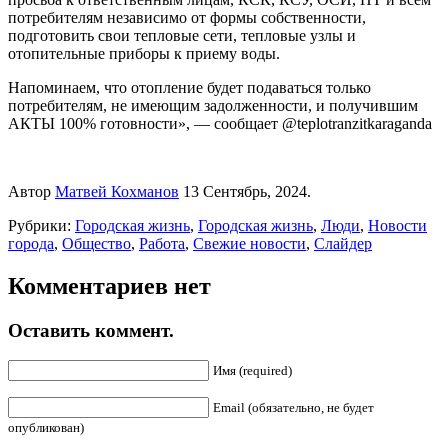
потребителям независимо от формы собственности,
подготовить свои тепловые сети, тепловые узлы и
отопительные приборы к приему воды.
Напоминаем, что отопление будет подаваться только
потребителям, не имеющим задолженности, и получившим
АКТЫ 100% готовности», — сообщает @teplotranzitkaraganda
Автор
Матвей Кохманов
13 Сентябрь, 2024.
Рубрики:
Городская жизнь
,
Городская жизнь
,
Люди
,
Новости
города
,
Общество
,
Работа
,
Свежие новости
,
Слайдер
Комментариев нет
Оставить коммент.
Имя (required)
Email (обязательно, не будет
опубликован)