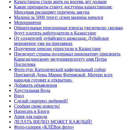
Казахстанцы стали жить на восемь лет дольше
Какие препараты станут доступны казахстанцам:
Минздрав расширяет перечень закупа
Малина за 5000 тенге: сезон малины начался
Мероприятия
Обязательные пенсионные взносы увеличили: сколько
будут платить работодатели в Казахстане
От создателей дубайского шоколада: Дубайское
мороженое уже на прилавках
Получение пенсии упростили в Казахстане
Президент страны поддержал инициативу присвоить
Карагандинскому медуниверситету имя Петра
Поспелова
Фото-тур: Католический кафедральный собор
Пресвятой Девы Марии Фатимской, Матери всех
народов готовят к открытию.
Добавить объявления
Хрустальная Вода
Вход
Сделай сюрприз любимой!
Сообщи свою новость!
Написать в Блоги
Ария для народа
ДЕЛАТЬ ВИДЕО МОЖЕТ КАЖДЫЙ!
Фото-галерея «КЛЁВое фото»