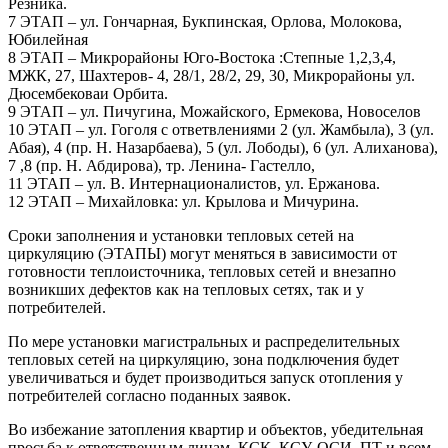
Резника.
7 ЭТАП – ул. Гончарная, Букпинская, Орлова, Молокова,
Юбилейная
8 ЭТАП – Микрорайоны Юго-Востока :Степные 1,2,3,4,
МЖК, 27, Шахтеров- 4, 28/1, 28/2, 29, 30, Микрорайоны ул.
Дюсембековаи Орбита.
9 ЭТАП – ул. Пичугина, Можайского, Ермекова, Новоселов
10 ЭТАП – ул. Гоголя с ответвлениями 2 (ул. Жамбыла), 3 (ул.
Абая), 4 (пр. Н. Назарбаева), 5 (ул. Лободы), 6 (ул. Алиханова),
7 ,8 (пр. Н. Абдирова), тр. Ленина- Гастелло,
11 ЭТАП – ул. В. Интернационалистов, ул. Ержанова.
12 ЭТАП – Михайловка: ул. Крылова и Мичурина.
Сроки заполнения и установки тепловых сетей на
циркуляцию (ЭТАПЫ) могут меняться в зависимости от
готовности теплоисточника, тепловых сетей и внезапно
возникших дефектов как на тепловых сетях, так и у
потребителей.
По мере установки магистральных и распределительных
тепловых сетей на циркуляцию, зона подключения будет
увеличиваться и будет производиться запуск отопления у
потребителей согласно поданных заявок.
Во избежание затопления квартир и объектов, убедительная
просьба к ответственным лицам, КСК, КСУ, ОСИ, ПТ и всем