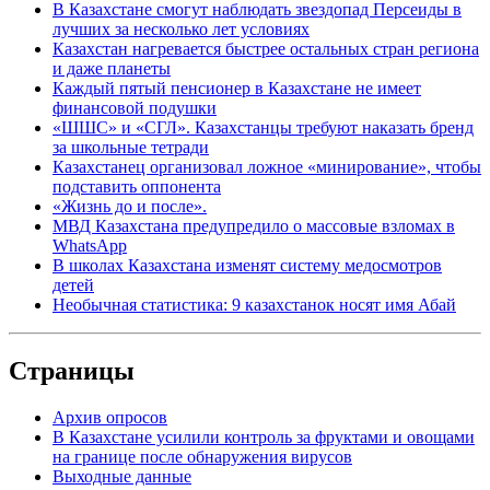
В Казахстане смогут наблюдать звездопад Персеиды в
лучших за несколько лет условиях
Казахстан нагревается быстрее остальных стран региона
и даже планеты
Каждый пятый пенсионер в Казахстане не имеет
финансовой подушки
«ШШС» и «СГЛ». Казахстанцы требуют наказать бренд
за школьные тетради
Казахстанец организовал ложное «минирование», чтобы
подставить оппонента
«Жизнь до и после».
МВД Казахстана предупредило о массовые взломах в
WhatsApp
В школах Казахстана изменят систему медосмотров
детей
Необычная статистика: 9 казахстанок носят имя Абай
Страницы
Архив опросов
В Казахстане усилили контроль за фруктами и овощами
на границе после обнаружения вирусов
Выходные данные