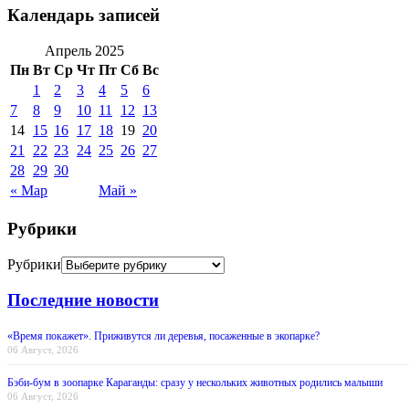
Календарь записей
Апрель 2025
Пн
Вт
Ср
Чт
Пт
Сб
Вс
1
2
3
4
5
6
7
8
9
10
11
12
13
14
15
16
17
18
19
20
21
22
23
24
25
26
27
28
29
30
« Мар
Май »
Рубрики
Рубрики
Последние новости
«Время покажет». Приживутся ли деревья, посаженные в экопарке?
06 Август, 2026
Бэби-бум в зоопарке Караганды: сразу у нескольких животных родились малыши
06 Август, 2026