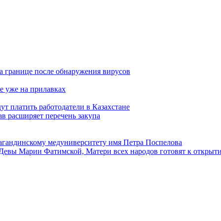
а границе после обнаружения вирусов
е уже на прилавках
ут платить работодатели в Казахстане
в расширяет перечень закупа
агандинскому медуниверситету имя Петра Поспелова
Девы Марии Фатимской, Матери всех народов готовят к открыт