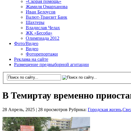
«Скорая помощь»
Жамиля Омарханова
Иван Белоусов
Валют-Транзит Банк
Шахтеры
Владислав Челах
ЖК «Бесоба»
Олимпиада 2012
Фото/Видео
Видео
Фоторепортажи
Реклама на сайте
Размещение предвыборной агитации
В Темиртау временно приоста
28 Апрель, 2025 |
28 просмотров
Рубрика:
Городская жизнь
,
Све