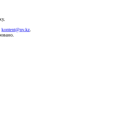
ку,
а
kontent@nv.kz
.
ровано.