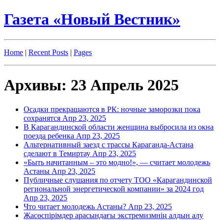
Газета «Новый Вестник»
Home
|
Recent Posts
|
Pages
Архивы: 23 Апрель 2025
Осадки прекращаются в РК: ночные заморозки пока
сохранятся
Апр 23, 2025
В Карагандинской области женщина выбросила из окна
поезда ребенка
Апр 23, 2025
Альтернативный заезд с трассы Караганда-Астана
сделают в Темиртау
Апр 23, 2025
«Быть начитанным – это модно!», — считает молодежь
Астаны
Апр 23, 2025
Публичные слушания по отчету ТОО «Карагандинской
региональной энергетической компании» за 2024 год
Апр 23, 2025
Что читает молодежь Астаны?
Апр 23, 2025
Жасөспірімдер арасындағы экстремизмнің алдын алу