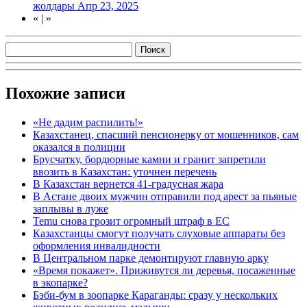
жолдары
Апр 23, 2025
«
|
»
Похожие записи
«Не дадим распилить!»
Казахстанец, спасший пенсионерку от мошенников, сам
оказался в полиции
Брусчатку, бордюрные камни и гранит запретили
ввозить в Казахстан: уточнен перечень
В Казахстан вернется 41-градусная жара
В Астане двоих мужчин отправили под арест за пьяные
заплывы в луже
Temu снова грозит огромный штраф в ЕС
Казахстанцы смогут получать слуховые аппараты без
оформления инвалидности
В Центральном парке демонтируют главную арку
«Время покажет». Приживутся ли деревья, посаженные
в экопарке?
Бэби-бум в зоопарке Караганды: сразу у нескольких