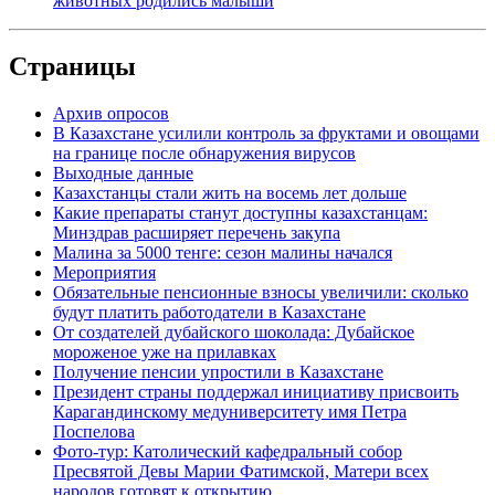
животных родились малыши
Страницы
Архив опросов
В Казахстане усилили контроль за фруктами и овощами
на границе после обнаружения вирусов
Выходные данные
Казахстанцы стали жить на восемь лет дольше
Какие препараты станут доступны казахстанцам:
Минздрав расширяет перечень закупа
Малина за 5000 тенге: сезон малины начался
Мероприятия
Обязательные пенсионные взносы увеличили: сколько
будут платить работодатели в Казахстане
От создателей дубайского шоколада: Дубайское
мороженое уже на прилавках
Получение пенсии упростили в Казахстане
Президент страны поддержал инициативу присвоить
Карагандинскому медуниверситету имя Петра
Поспелова
Фото-тур: Католический кафедральный собор
Пресвятой Девы Марии Фатимской, Матери всех
народов готовят к открытию.