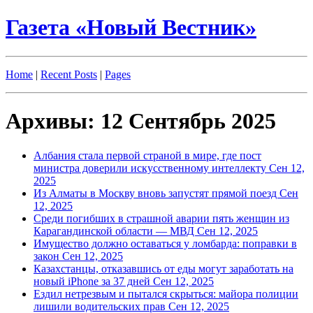
Газета «Новый Вестник»
Home
|
Recent Posts
|
Pages
Архивы: 12 Сентябрь 2025
Албания стала первой страной в мире, где пост
министра доверили искусственному интеллекту
Сен 12,
2025
Из Алматы в Москву вновь запустят прямой поезд
Сен
12, 2025
Среди погибших в страшной аварии пять женщин из
Карагандинской области — МВД
Сен 12, 2025
Имущество должно оставаться у ломбарда: поправки в
закон
Сен 12, 2025
Казахстанцы, отказавшись от еды могут заработать на
новый iPhone за 37 дней
Сен 12, 2025
Ездил нетрезвым и пытался скрыться: майора полиции
лишили водительских прав
Сен 12, 2025