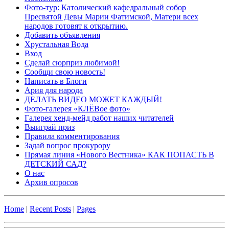
Фото-тур: Католический кафедральный собор
Пресвятой Девы Марии Фатимской, Матери всех
народов готовят к открытию.
Добавить объявления
Хрустальная Вода
Вход
Сделай сюрприз любимой!
Сообщи свою новость!
Написать в Блоги
Ария для народа
ДЕЛАТЬ ВИДЕО МОЖЕТ КАЖДЫЙ!
Фото-галерея «КЛЁВое фото»
Галерея хенд-мейд работ наших читателей
Выиграй приз
Правила комментирования
Задай вопрос прокурору
Прямая линия «Нового Вестника» КАК ПОПАСТЬ В
ДЕТСКИЙ САД?
О нас
Архив опросов
Home
|
Recent Posts
|
Pages