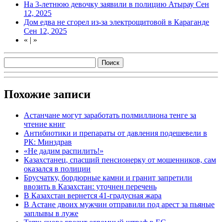
На 3-летнюю девочку заявили в полицию Атырау
Сен
12, 2025
Дом едва не сгорел из-за электрощитовой в Караганде
Сен 12, 2025
«
|
»
Похожие записи
Астанчане могут заработать полмиллиона тенге за
чтение книг
Антибиотики и препараты от давления подешевели в
РК: Минздрав
«Не дадим распилить!»
Казахстанец, спасший пенсионерку от мошенников, сам
оказался в полиции
Брусчатку, бордюрные камни и гранит запретили
ввозить в Казахстан: уточнен перечень
В Казахстан вернется 41-градусная жара
В Астане двоих мужчин отправили под арест за пьяные
заплывы в луже