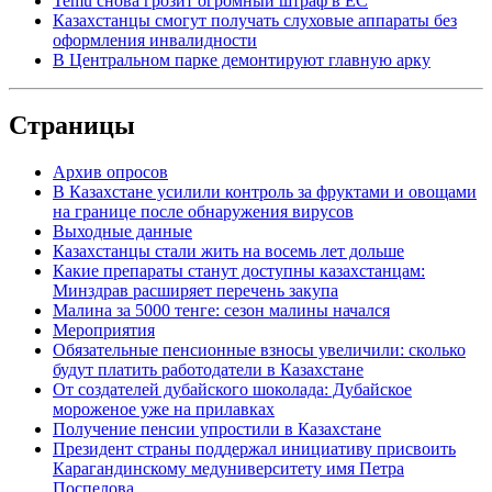
Temu снова грозит огромный штраф в ЕС
Казахстанцы смогут получать слуховые аппараты без
оформления инвалидности
В Центральном парке демонтируют главную арку
Страницы
Архив опросов
В Казахстане усилили контроль за фруктами и овощами
на границе после обнаружения вирусов
Выходные данные
Казахстанцы стали жить на восемь лет дольше
Какие препараты станут доступны казахстанцам:
Минздрав расширяет перечень закупа
Малина за 5000 тенге: сезон малины начался
Мероприятия
Обязательные пенсионные взносы увеличили: сколько
будут платить работодатели в Казахстане
От создателей дубайского шоколада: Дубайское
мороженое уже на прилавках
Получение пенсии упростили в Казахстане
Президент страны поддержал инициативу присвоить
Карагандинскому медуниверситету имя Петра
Поспелова