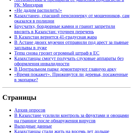
РК: Минздрав
«Не дадим распилить!»
Казахстанец, спасший пенсионерку от мошенников, сам
оказался в полиции
Брусчатку, бордюрные камни и гранит запретили
ввозить в Казахстан: уточнен перечень
В Казахстан вернется 41-градусная жара
В Астане двоих мужчин отправили под арест за пьяные
заплывы в луже
Temu снова грозит огромный штраф в ЕС
Казахстанцы смогут получать слуховые аппараты без
оформления инвалидности
В Центральном парке демонтируют главную арку
«Время покажет». Приживутся ли деревья, посаженные
в экопарке?
Страницы
Архив опросов
В Казахстане усилили контроль за фруктами и овощами
на границе после обнаружения вирусов
Выходные данные
Казахстанцы стали жить на восемь лет дольше