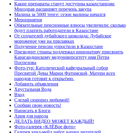
Какие препараты станут доступны казахстанцам:
Минздрав расширяет перечень закупа
Малина за 5000 тенге: сезон малины начался
Мероприятия
Обязательные пенсионные взносы увеличили: сколько
будут платить работодатели в Казахстане
От создателей дубайского шоколада: Дубайское
мороженое уже на прилавках
Получение пенсии упростили в Казахстане
Президент страны поддержал инициативу присвоить
Карагандинскому медуниверситету имя Петра
Поспелова
Фото-тур: Католический кафедральный собор
Пресвятой Девы Марии Фатимской, Матери всех
народов готовят к открытию.
Добавить объявления
Хрустальная Вода
Вход
Сделай сюрприз любимой!
Сообщи свою новость!
Написать в Блоги
Ария для народа
ДЕЛАТЬ ВИДЕО МОЖЕТ КАЖДЫЙ!
Фото-галерея «КЛЁВое фото»
Галерея хенд-мейд работ наших читателей