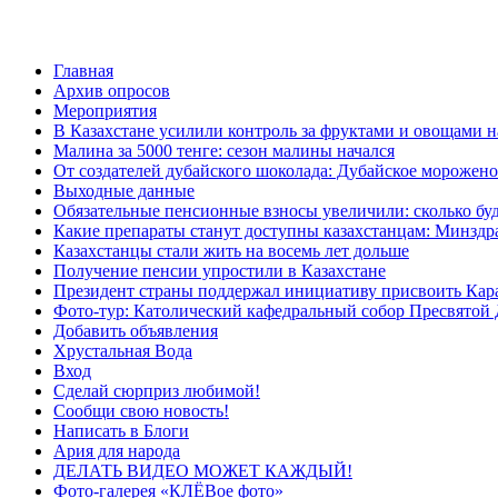
Главная
Архив опросов
Мероприятия
В Казахстане усилили контроль за фруктами и овощами н
Малина за 5000 тенге: сезон малины начался
От создателей дубайского шоколада: Дубайское морожено
Выходные данные
Обязательные пенсионные взносы увеличили: сколько буд
Какие препараты станут доступны казахстанцам: Минздра
Казахстанцы стали жить на восемь лет дольше
Получение пенсии упростили в Казахстане
Президент страны поддержал инициативу присвоить Кар
Фото-тур: Католический кафедральный собор Пресвятой 
Добавить объявления
Хрустальная Вода
Вход
Сделай сюрприз любимой!
Сообщи свою новость!
Написать в Блоги
Ария для народа
ДЕЛАТЬ ВИДЕО МОЖЕТ КАЖДЫЙ!
Фото-галерея «КЛЁВое фото»