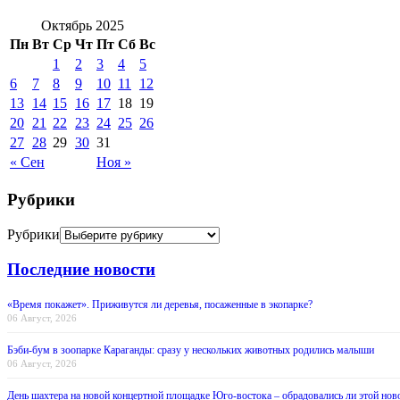
Октябрь 2025
Пн
Вт
Ср
Чт
Пт
Сб
Вс
1
2
3
4
5
6
7
8
9
10
11
12
13
14
15
16
17
18
19
20
21
22
23
24
25
26
27
28
29
30
31
« Сен
Ноя »
Рубрики
Рубрики
Последние новости
«Время покажет». Приживутся ли деревья, посаженные в экопарке?
06 Август, 2026
Бэби-бум в зоопарке Караганды: сразу у нескольких животных родились малыши
06 Август, 2026
День шахтера на новой концертной площадке Юго-востока – обрадовались ли этой нов