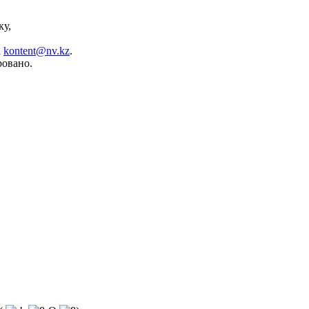
ку,
а
kontent@nv.kz
.
ровано.