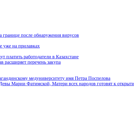
а границе после обнаружения вирусов
е уже на прилавках
ут платить работодатели в Казахстане
в расширяет перечень закупа
агандинскому медуниверситету имя Петра Поспелова
Девы Марии Фатимской, Матери всех народов готовят к открыт