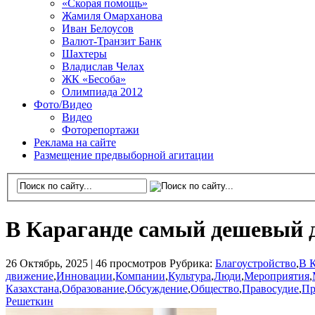
«Скорая помощь»
Жамиля Омарханова
Иван Белоусов
Валют-Транзит Банк
Шахтеры
Владислав Челах
ЖК «Бесоба»
Олимпиада 2012
Фото/Видео
Видео
Фоторепортажи
Реклама на сайте
Размещение предвыборной агитации
В Караганде самый дешевый 
26 Октябрь, 2025 |
46 просмотров
Рубрика:
Благоустройство
,
В К
движение
,
Инновации
,
Компании
,
Культура
,
Люди
,
Мероприятия
,
Казахстана
,
Образование
,
Обсуждение
,
Общество
,
Правосудие
,
Пр
Решеткин