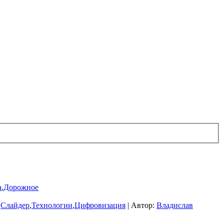
а
,
Дорожное
,
Слайдер
,
Технологии
,
Цифровизация
|
Автор:
Владислав