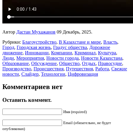
Автор
Дастан Мухажанов
09 Декабрь, 2025.
Рубрики:
Благоустройство
,
В Казахстане и мире
,
Власть
,
Город
,
Городская жизнь
,
Градус общества
,
Дорожное
движение
,
Инновации
,
Компании
,
Криминал
,
Культура
,
Люди
,
Мероприятия
,
Новости города
,
Новости Казахстана
,
Образование
,
Обсуждение
,
Общество
,
Отдых
,
Правосудие
,
Производство
,
Происшествия
,
Путешествия
,
Работа
,
Свежие
новости
,
Слайдер
,
Технологии
,
Цифровизация
Комментариев нет
Оставить коммент.
Имя (required)
Email (обязательно, не будет
опубликован)