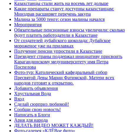
Казахстанцы стали жить на восемь лет дольше
Какие препараты станут доступны казахстанцам:
Минздрав расширяет перечень закупа
Малина за 5000 тенге: сезон малины начался
Мероприятия
Обязательные пенсионные взносы увеличили: сколько
будут платить работодатели в Казахстане
От создателей дубайского шоколада: Дубайское
мороженое уже на прилавках
Получение пенсии упростили в Казахстане
Президент страны поддержал инициативу присвоить
Карагандинскому медуниверситету имя Петра
Поспелова
Фото-тур: Католический кафедральный собор
Пресвятой Девы Марии Фатимской, Матери всех
народов готовят к открытию.
Добавить объявления
Хрустальная Вода
Вход
Сделай сюрприз любимой!
Сообщи свою новость!
Написать в Блоги
Ария для народа
ДЕЛАТЬ ВИДЕО МОЖЕТ КАЖДЫЙ!
Фото-галерея «КЛЁВое фото»