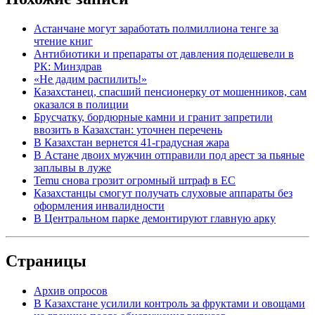
Астанчане могут заработать полмиллиона тенге за
чтение книг
Антибиотики и препараты от давления подешевели в
РК: Минздрав
«Не дадим распилить!»
Казахстанец, спасший пенсионерку от мошенников, сам
оказался в полиции
Брусчатку, бордюрные камни и гранит запретили
ввозить в Казахстан: уточнен перечень
В Казахстан вернется 41-градусная жара
В Астане двоих мужчин отправили под арест за пьяные
заплывы в луже
Temu снова грозит огромный штраф в ЕС
Казахстанцы смогут получать слуховые аппараты без
оформления инвалидности
В Центральном парке демонтируют главную арку
Страницы
Архив опросов
В Казахстане усилили контроль за фруктами и овощами