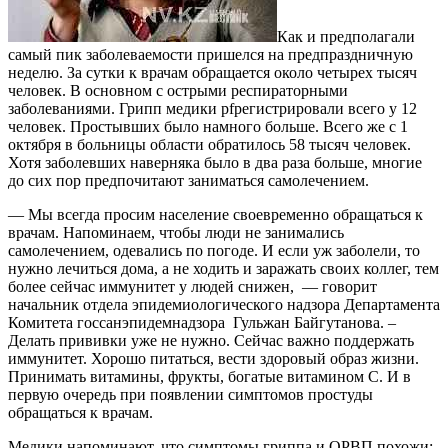
Как и предполагали
самый пик заболеваемости пришелся на предпраздничную
неделю. За сутки к врачам обращается около четырех тысяч
человек. В основном с острыми респираторными
заболеваниями. Грипп медики pfрегистрировали всего у 12
человек. Простывших было намного больше. Всего же с 1
октября в больницы области обратилось 58 тысяч человек.
Хотя заболевших наверняка было в два раза больше, многие
до сих пор предпочитают заниматься самолечением.
— Мы всегда просим население своевременно обращаться к
врачам. Напоминаем, чтобы люди не занимались
самолечением, одевались по погоде. И если уж заболели, то
нужно лечиться дома, а не ходить и заражать своих коллег, тем
более сейчас иммунитет у людей снижен, — говорит
начальник отдела эпидемиологического надзора Департамента
Комитета госсанэпидемнадзора Гульжан Байгутанова. –
Делать прививки уже не нужно. Сейчас важно поддержать
иммунитет. Хорошо питаться, вести здоровый образ жизни.
Принимать витамины, фрукты, богатые витамином С. И в
первую очередь при появлении симптомов простуды
обращаться к врачам.
Медики напоминают, что симптомы гриппа и ОРВП похожи: