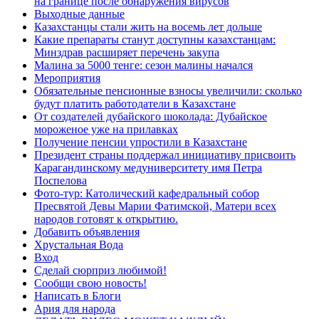
на границе после обнаружения вирусов
Выходные данные
Казахстанцы стали жить на восемь лет дольше
Какие препараты станут доступны казахстанцам:
Минздрав расширяет перечень закупа
Малина за 5000 тенге: сезон малины начался
Мероприятия
Обязательные пенсионные взносы увеличили: сколько
будут платить работодатели в Казахстане
От создателей дубайского шоколада: Дубайское
мороженое уже на прилавках
Получение пенсии упростили в Казахстане
Президент страны поддержал инициативу присвоить
Карагандинскому медуниверситету имя Петра
Поспелова
Фото-тур: Католический кафедральный собор
Пресвятой Девы Марии Фатимской, Матери всех
народов готовят к открытию.
Добавить объявления
Хрустальная Вода
Вход
Сделай сюрприз любимой!
Сообщи свою новость!
Написать в Блоги
Ария для народа