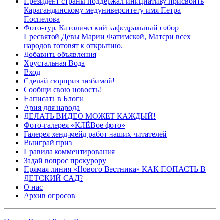
Президент страны поддержал инициативу присвоить
Карагандинскому медуниверситету имя Петра
Поспелова
Фото-тур: Католический кафедральный собор
Пресвятой Девы Марии Фатимской, Матери всех
народов готовят к открытию.
Добавить объявления
Хрустальная Вода
Вход
Сделай сюрприз любимой!
Сообщи свою новость!
Написать в Блоги
Ария для народа
ДЕЛАТЬ ВИДЕО МОЖЕТ КАЖДЫЙ!
Фото-галерея «КЛЁВое фото»
Галерея хенд-мейд работ наших читателей
Выиграй приз
Правила комментирования
Задай вопрос прокурору
Прямая линия «Нового Вестника» КАК ПОПАСТЬ В
ДЕТСКИЙ САД?
О нас
Архив опросов