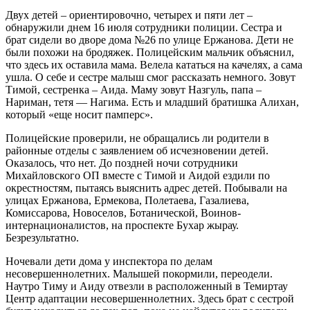
Двух детей – ориентировочно, четырех и пяти лет –
обнаружили днем 16 июля сотрудники полиции. Сестра и
брат сидели во дворе дома №26 по улице Ержанова. Дети не
были похожи на бродяжек. Полицейским мальчик объяснил,
что здесь их оставила мама. Велела кататься на качелях, а сама
ушла. О себе и сестре малыш смог рассказать немного. Зовут
Тимой, сестренка – Аида. Маму зовут Назгуль, папа –
Нариман, тетя — Нагима. Есть и младший братишка Алихан,
который «еще носит памперс».
Полицейские проверили, не обращались ли родители в
районные отделы с заявлением об исчезновении детей.
Оказалось, что нет. До поздней ночи сотрудники
Михайловского ОП вместе с Тимой и Аидой ездили по
окрестностям, пытаясь выяснить адрес детей. Побывали на
улицах Ержанова, Ермекова, Полетаева, Газалиева,
Комиссарова, Новоселов, Ботанической, Воинов-
интернационалистов, на проспекте Бухар жырау.
Безрезультатно.
Ночевали дети дома у инспектора по делам
несовершеннолетних. Малышей покормили, переодели.
Наутро Тиму и Аиду отвезли в расположенный в Темиртау
Центр адаптации несовершеннолетних. Здесь брат с сестрой