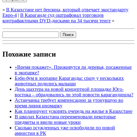
«
В Казахстане нет бензина, который отвечает экостандарту
Евро-4
|
В Караганде суд оштрафовал торговцев
контрафактными DVD-дисками на 34 тысячи тенге
»
Похожие записи
«Время покажет». Приживутся ли деревья, посаженные
в экопарке?
Бэби-бум в зоопарке Караганды: сразу у нескольких
животных родились малыши
День шахтера на новой концертной площадке Юго-
востока – обрадовались ли этой новости карагандинцы?
Астанчанка требует компенсацию за утонувшую во
время ливня иномарку
Как планируют ускорять очередь на жилье в Казахстане
В школах Казахстана переименовали некоторые
предметы и ввели новые уроки
Сколько осужденных уже освободили по новой
амнистии в РК