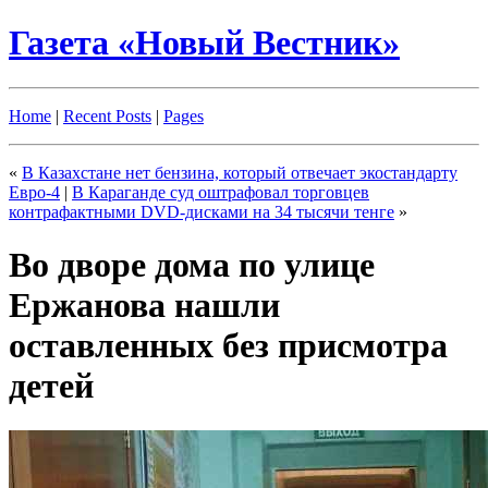
Газета «Новый Вестник»
Home
|
Recent Posts
|
Pages
«
В Казахстане нет бензина, который отвечает экостандарту
Евро-4
|
В Караганде суд оштрафовал торговцев
контрафактными DVD-дисками на 34 тысячи тенге
»
Во дворе дома по улице
Ержанова нашли
оставленных без присмотра
детей