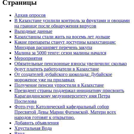
Страницы
Архив опросов
В Казахстане усилили контроль за фруктами и овощами
на границе после обнаружения вирусов
Выходные данные
Казахстанцы стали жить на восемь лет дольше
Какие препараты станут доступны казахстанцам:
Минздрав расширяет перечень закупа
Малина за 5000 тенге: сезон малины начался
Мероприятия
Обязательные пенсионные взносы увеличили: сколько
будут платить работодатели в Казахстане
От создателей дубайского шоколада: Дубайское
мороженое уже на прилавках
Получение пенсии упростили в Казахстане
Президент страны поддержал инициативу присвоить
Карагандинскому медуниверситету имя Петра
Поспелова
Фото-тур: Католический кафедральный собор
Пресвятой Девы Марии Фатимской, Матери всех
народов готовят к открытию.
Добавить объявления
Хрустальная Вода
Вход