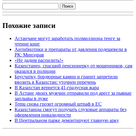
Похожие записи
Астанчане могут заработать полмиллиона тенге за
чтение книг
Антибиотики и препараты от давления подешевели в
РК: Минздрав
«Не дадим распилить!»
Казахстанец, спасший пенсионерку от мошенников, сам
оказался в полиции
Брусчатку, бордюрные камни и гранит запретили
ввозить в Казахстан: уточнен перечень
В Казахстан вернется 41-градусная жара
В Астане двоих мужчин отправили под арест за пьяные
заплывы в луже
Temu снова грозит огромный штраф в ЕС
Казахстанцы смогут получать слуховые аппараты без
оформления инвалидности
В Центральном парке демонтируют главную арку