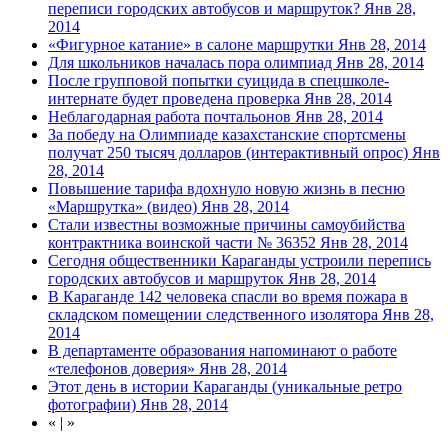
переписи городских автобусов и маршруток?
Янв 28,
2014
«Фигурное катание» в салоне маршрутки
Янв 28, 2014
Для школьников началась пора олимпиад
Янв 28, 2014
После групповой попытки суицида в спецшколе-
интернате будет проведена проверка
Янв 28, 2014
Неблагодарная работа почтальонов
Янв 28, 2014
За победу на Олимпиаде казахстанские спортсмены
получат 250 тысяч долларов (интерактивный опрос)
Янв
28, 2014
Повышение тарифа вдохнуло новую жизнь в песню
«Маршрутка» (видео)
Янв 28, 2014
Стали известны возможные причины самоубийства
контрактника воинской части № 36352
Янв 28, 2014
Сегодня общественники Караганды устроили перепись
городских автобусов и маршруток
Янв 28, 2014
В Караганде 142 человека спасли во время пожара в
складском помещении следственного изолятора
Янв 28,
2014
В департаменте образования напоминают о работе
«телефонов доверия»
Янв 28, 2014
Этот день в истории Караганды (уникальные ретро
фотографии)
Янв 28, 2014
«
|
»