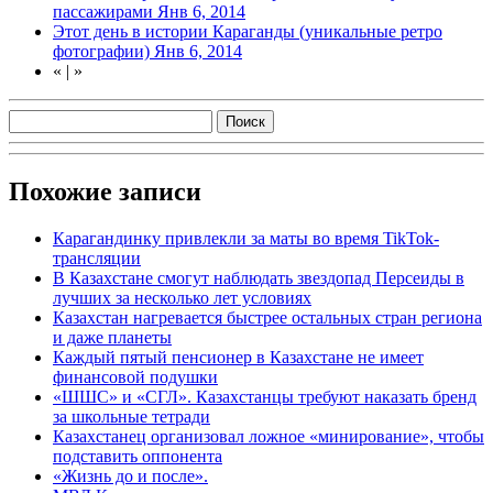
пассажирами
Янв 6, 2014
Этот день в истории Караганды (уникальные ретро
фотографии)
Янв 6, 2014
«
|
»
Похожие записи
Карагандинку привлекли за маты во время TikTok-
трансляции
В Казахстане смогут наблюдать звездопад Персеиды в
лучших за несколько лет условиях
Казахстан нагревается быстрее остальных стран региона
и даже планеты
Каждый пятый пенсионер в Казахстане не имеет
финансовой подушки
«ШШС» и «СГЛ». Казахстанцы требуют наказать бренд
за школьные тетради
Казахстанец организовал ложное «минирование», чтобы
подставить оппонента
«Жизнь до и после».