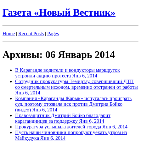
Газета «Новый Вестник»
Home
|
Recent Posts
|
Pages
Архивы: 06 Январь 2014
В Караганде водители и кондукторы маршруток
устроили акцию протеста
Янв 6, 2014
Сотрудник прокуратуры Темиртау, совершивший ДТП
со смертельным исходом, временно отстранен от работы
Янв 6, 2014
Компания «Караганды Жарык» испугалась проиграть
суд, поэтому отозвала иск против Дмитрия Бойко
(видео)
Янв 6, 2014
Правозащитник Дмитрий Бойко благодарит
карагандинцев за поддержку
Янв 6, 2014
Прокуратура услышала жителей города
Янв 6, 2014
Пусть наши чиновники попробуют уехать утром из
Майкудука
Янв 6, 2014