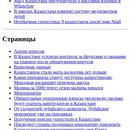
МВД Казахстана предупредило о массовые взломах в
WhatsApp
В школах Казахстана изменят систему медосмотров
детей
Необычная статистика: 9 казахстанок носят имя Абай
Страницы
Архив опросов
В Казахстане усилили контроль за фруктами и овощами
на границе после обнаружения вирусов
Выходные данные
Казахстанцы стали жить на восемь лет дольше
Какие препараты станут доступны казахстанцам:
Минздрав расширяет перечень закупа
Малина за 5000 тенге: сезон малины начался
Мероприятия
Обязательные пенсионные взносы увеличили: сколько
будут платить работодатели в Казахстане
От создателей дубайского шоколада: Дубайское
мороженое уже на прилавках
Получение пенсии упростили в Казахстане
Президент страны поддержал инициативу присвоить
Карагандинскому медуниверситету имя Петра