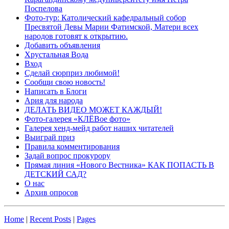
Поспелова
Фото-тур: Католический кафедральный собор
Пресвятой Девы Марии Фатимской, Матери всех
народов готовят к открытию.
Добавить объявления
Хрустальная Вода
Вход
Сделай сюрприз любимой!
Сообщи свою новость!
Написать в Блоги
Ария для народа
ДЕЛАТЬ ВИДЕО МОЖЕТ КАЖДЫЙ!
Фото-галерея «КЛЁВое фото»
Галерея хенд-мейд работ наших читателей
Выиграй приз
Правила комментирования
Задай вопрос прокурору
Прямая линия «Нового Вестника» КАК ПОПАСТЬ В
ДЕТСКИЙ САД?
О нас
Архив опросов
Home
|
Recent Posts
|
Pages