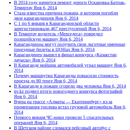
В 2014 году начнется ремонт дороги Оскаровка-Батпак-
Темиртау
Янв 6, 2014
Стала известна причина пожара, в котором погибли
двое карагандинцев
Янв 6, 2014
С 1 по 6 января в Карагандинской области
зарегистрировали 467 преступлений
Янв 6, 2014
В Темиртау водитель «Мерседеса» повредил
полицейскую машину
Янв 6, 2014
Карагандинцы могут получить свои льготные именные
проездные билеты в ЦОНах
Янв 6, 2014
Карагандинец вышел в финал конкурса «Казакстан
дауысы»
Янв 6, 2014
В Караганде мойщик автомобилей угнал машину
Янв 6,
2014
Почему маршрутки Караганды повысили стоимость
проезда до 80 тенге
Янв 6, 2014
В Караганде в пожаре сгорели два человека
Янв 6, 2014
nv.kz подвел итоги новогоднего конкурса фотографий
Янв 6, 2014
Вчера на трассе «Алматы — Екатеринбург» из-за
промерзания топлива встал грузовой автомобиль
Янв 6,
2014
Первого января ЧС-ники провели 5 спасательных
операций
Янв 6, 2014
В Шетском районе сломался рейсовый автобус с