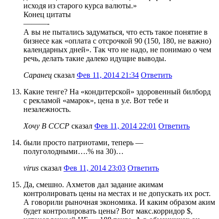
исходя из старого курса валюты.»
Конец цитаты
———-
А вы не пытались задуматься, что есть такое понятие в
бизнесе как «оплата с отсрочкой 90 (150, 180, не важно)
календарных дней». Так что не надо, не понимаю о чем
речь, делать такие далеко идущие выводы.
Саранец
сказал
Фев 11, 2014 21:34
Ответить
Какие тенге? На «кондитерской» здоровенный билборд
с рекламой «aмарок», цена в у.е. Вот тебе и
незалежность.
Хочу В СССР
сказал
Фев 11, 2014 22:01
Ответить
были просто патриотами, теперь —
полуголодными….% на 30)…
virus
сказал
Фев 11, 2014 23:03
Ответить
Да, смешно. Ахметов дал задание акимам
контролировать цены на местах и не допускать их рост.
А говорили рыночная экономика. И каким образом аким
будет контролировать цены? Вот макс.корридор $,