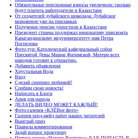
Обязательные пенсионные взносы увеличили: сколько
будут платить работодатели в Казахстане
От создателей дубайского шоколада: Дубайское
мороженое уже на прилавках
Получение пенсии упростили в Казахстане
Президент страны поддержал инициативу присвоить
Карагандинскому медуниверситету имя Петра
Поспелова
Фото-тур: Католический кафедральный собор
Пресвятой Девы Марии Фатимской, Матери всех
народов готовят к открытию.
Добавить объявления
Хрустальная Вода
Вход
Сделай сюрприз любимой!
Сообщи свою новость!
Написать в Блоги
Ария для народа
ДЕЛАТЬ ВИДЕО МОЖЕТ КАЖДЫЙ!
Фото-галерея «КЛЁВое фото»
Галерея хенд-мейд работ наших читателей
Выиграй приз
Правила комментирования
Задай вопрос прокурору
Прямая линия «Нового Вестника» КАК ПОПАСТЬ В