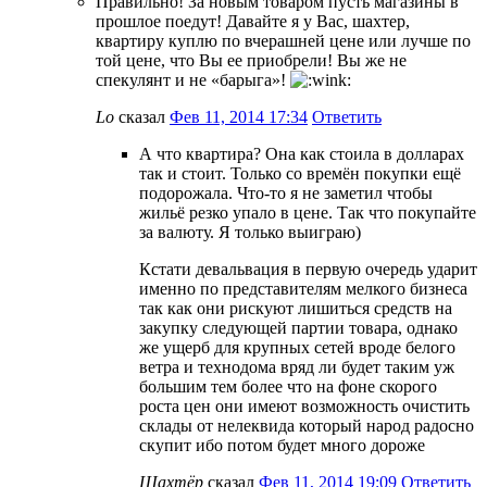
Правильно! За новым товаром пусть магазины в
прошлое поедут! Давайте я у Вас, шахтер,
квартиру куплю по вчерашней цене или лучше по
той цене, что Вы ее приобрели! Вы же не
спекулянт и не «барыга»!
Lo
сказал
Фев 11, 2014 17:34
Ответить
А что квартира? Она как стоила в долларах
так и стоит. Только со времён покупки ещё
подорожала. Что-то я не заметил чтобы
жильё резко упало в цене. Так что покупайте
за валюту. Я только выиграю)
Кстати девальвация в первую очередь ударит
именно по представителям мелкого бизнеса
так как они рискуют лишиться средств на
закупку следующей партии товара, однако
же ущерб для крупных сетей вроде белого
ветра и технодома вряд ли будет таким уж
большим тем более что на фоне скорого
роста цен они имеют возможность очистить
склады от нелеквида который народ радосно
скупит ибо потом будет много дороже
Шахтёр
сказал
Фев 11, 2014 19:09
Ответить