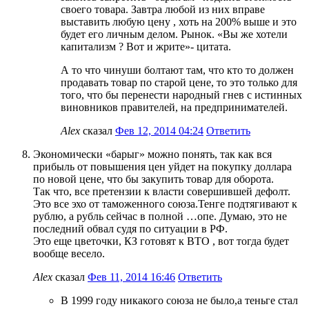
своего товара. Завтра любой из них вправе
выставить любую цену , хоть на 200% выше и это
будет его личным делом. Рынок. «Вы же хотели
капитализм ? Вот и жрите»- цитата.
А то что чинуши болтают там, что кто то должен
продавать товар по старой цене, то это только для
того, что бы перенести народный гнев с истинных
виновников правителей, на предпринимателей.
Alex
сказал
Фев 12, 2014 04:24
Ответить
Экономически «барыг» можно понять, так как вся
прибыль от повышения цен уйдет на покупку доллара
по новой цене, что бы закупить товар для оборота.
Так что, все претензии к власти совершившей дефолт.
Это все эхо от таможенного союза.Тенге подтягивают к
рублю, а рубль сейчас в полной …опе. Думаю, это не
последний обвал судя по ситуации в РФ.
Это еще цветочки, КЗ готовят к ВТО , вот тогда будет
вообще весело.
Alex
сказал
Фев 11, 2014 16:46
Ответить
В 1999 году никакого союза не было,а теньге стал