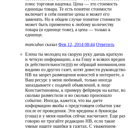
плюс торговая наценка. Цена — это стоимость
единицы товара. Те есть понятие стоимости
включает в себя понятие цены и может его
заменять. Но в общем случае понятие стоимости
может быть применено к любому количеству
товара (и единице тоже), а цена — только к
единице.
mancubus
сказал
Фев 12, 2014 08:44
Ответить
Елена ты молодец на скорую руку даешь краткую
и четкую информацию, а на Гошу и всяких вредин
(в действительности))))) не обращай внимания,они
видимо из других газет, хотят довести руководство
НВ на запрет размещения новостей в интернете, а
Ваш ресурс у меня любимый, только иногда
запаздываете с подачей объявлений, в лице
Константиновны, к примеру фейрверк на катке, во
сколько разместили и во сколько произошло
событие. Иногда, кажется, что вы даете
информацию якобы о предстоящем событии уже
после ее проведения. Эти вредины и буквоеды
(гоша) и у меня ошибок сейчас насчитают. Еще раз
говорю не трогайте редакцию НВ, если такие
умные ищите ошибки в газетах. С уважением-