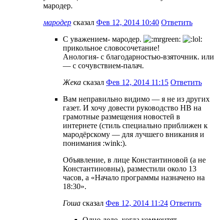
мародер.
мародер
сказал
Фев 12, 2014 10:40
Ответить
С уважением- мародер.
прикольное словосочетание!
Анология- с благодарностью-взяточник. или
— с сочувствием-палач.
Жека
сказал
Фев 12, 2014 11:15
Ответить
Вам неправильно видимо — я не из других
газет. И хочу довести руководство НВ на
грамотные размещения новостей в
интернете (стиль специально приближен к
мародёрскому — для лучшего вникания и
понимания :wink:).
Объявление, в лице Константиновой (а не
Константиновны), разместили около 13
часов, а «Начало программы назначено на
18:30».
Гоша
сказал
Фев 12, 2014 11:24
Ответить
Одно дело, когда комментят