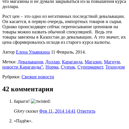
что магазины и не думали закрываться из-за повышения курса
доллара.
Рост цен – это одно из негативных последствий девальвации.
Он касается, в первую очередь, импортных товаров и сырья.
Однако происходящее сейчас переписывание ценников на
товары можно назвать обычной спекуляцией. Ведь эти
товары завезены в Казахстан до девальвации. А это значит, их
цена сформировалось исходя из старого курса валюты.
Автор
Елена Ульянкина
11 Февраль, 2014.
Метки:
Девальвация
,
Доллар
,
Караганда
,
Магазин
,
Магнум
,
новости Караганды"
,
Норма
,
Сулпак
,
Супермаркет
,
Технодом
Рубрики:
Свежие новости
42 комментария
барыги!
Glory
сказал
Фев 11, 2014 14:41
Ответить
«Падёж».