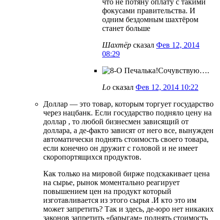
что не потяну оплату с такими
фокусами правительства. И
одним бездомным шахтёром
станет больше
Шахтёр
сказал
Фев 12, 2014
08:29
Печалька!Сочувствую….
Lo
сказал
Фев 12, 2014 10:22
Доллар — это товар, которым торгует государство
через нацбанк. Если государство подняло цену на
доллар , то любой бизнесмен зависящий от
доллара, а де-факто зависят от него все, вынужден
автоматически поднять стоимость своего товара,
если конечно он дружит с головой и не имеет
скоропортящихся продуктов.
Как только на мировой бирже подскакивает цена
на сырье, рынок моментально реагирует
повышением цен на продукт который
изготавливается из этого сырья .И кто это им
может запретить? Так и здесь, де-юро нет никаких
законов запретить «барыгам» поднять стоимость