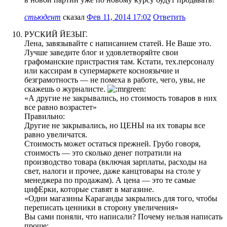
стьюдент
сказал
Фев 11, 2014 17:02
Ответить
РУСКИЙ ЙЕЗЫГ.
Лена, завязывайте с написанием статей. Не Ваше это.
Лучше заведите блог и удовлетворяйте свои
графоманские пристрастия там. Кстати, тех.персоналу
или кассирам в супермаркете косноязычие и
безграмотность — не помеха в работе, чего, увы, не
скажешь о журналисте.
«А другие не закрывались, но стоимость товаров в них
все равно возрастет»
Правильно:
Другие не закрывались, но ЦЕНЫ на их товары все
равно увеличатся.
Стоимость может остаться прежней. Грубо говоря,
стоимость — это сколько денег потратили на
производство товара (включая зарплаты, расходы на
свет, налоги и прочее, даже канцтовары на столе у
менеджера по продажам). А цена — это те самые
цифЕрки, которые ставят в магазине.
«Одни магазины Караганды закрылись для того, чтобы
переписать ценники в сторону увеличения»
Вы сами поняли, что написали? Почему нельзя написать
проще: