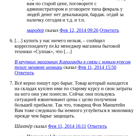
вам по старой цене, поговорите с
администратором и уговорите типа февраль у
людей денег нет девальвация, бардак. отдай за
наличку сегодня и т.д. и т.п.
мародер
сказал
Фев 12, 2014 09:26
Ответить
[…] купить у нас ничего нельзя, – сообщил
корреспонденту nv.kz менеджер магазина бытовой
техники «Сулпак», что […]
В крупных магазинах Караганды в связи с новым курсом
тенге меняют ценники
сказал
Фев 11, 2014 15:50
Ответить
Всё верно пишут про барыг. Товар который находится
на складах куплен ими по старому курсу и свои затраты
на него они уже понесли. Сейчас они пользуясь
ситуацией взвинчивают цены с целю получения
большей прибыли. Так что, товарищ Фон Манштейн
Вам тоже следовало бы немного углубиться в экономику
прежде чем барыг защищать.
Шахтёр
сказал
Фев 11, 2014 16:11
Ответить