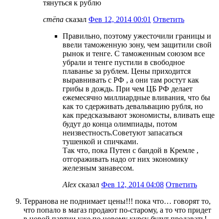
тянуться к рублю
стёпа
сказал
Фев 12, 2014 00:01
Ответить
Правильно, поэтому ужесточили границы и
ввели таможенную зону, чем защитили свой
рынок и тенге. С таможенным союзом все
убрали и тенге пустили в свободное
плаванье за рублем. Цены приходится
выравнивать с РФ , а они там ростут как
грибы в дождь. При чем ЦБ РФ делает
ежемесячно миллиардные вливания, что бы
как то сдерживать девальвацию рубля, но
как предсказывают экономисты, вливать еще
будут до конца олимпиады, потом
неизвестность.Советуют запасаться
тушенкой и спичками.
Так что, пока Путен с бандой в Кремле ,
отгораживать надо от них экономику
железным занавесом.
Alex
сказал
Фев 12, 2014 04:08
Ответить
Терранова не поднимает цены!!! пока что… говорят то,
что попало в магаз продают по-старому, а то что придет
в новой партии уже по новому курсу будут продавать!