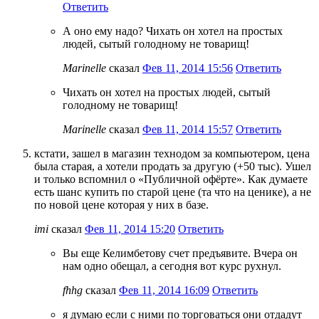
Ответить
А оно ему надо? Чихать он хотел на простых
людей, сытый голодному не товарищ!
Marinelle
сказал
Фев 11, 2014 15:56
Ответить
Чихать он хотел на простых людей, сытый
голодному не товарищ!
Marinelle
сказал
Фев 11, 2014 15:57
Ответить
кстати, зашел в магазин технодом за компьютером, цена
была старая, а хотели продать за другую (+50 тыс). Ушел
и только вспомнил о «Публичной офёрте». Как думаете
есть шанс купить по старой цене (та что на ценике), а не
по новой цене которая у них в базе.
imi
сказал
Фев 11, 2014 15:20
Ответить
Вы еще Келимбетову счет предъявите. Вчера он
нам одно обещал, а сегодня вот курс рухнул.
fhhg
сказал
Фев 11, 2014 16:09
Ответить
я думаю если с ними по торговаться они отдадут