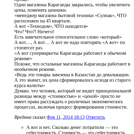
Одни магазины Караганды закрылись, чтобы увеличить
цены, поменять ценники.
«менеджер магазина бытовой техники «Сулпак», ЧТО
расположен на 45 квартале.
А вот «Технодом», ЧТО находится»
Что? Что?! Ничего!
Есть замечательное относительное слово «который»
А вот…, А вот… А вот не надо повторять «А вот» по
стопятсот раз.
«А вот супермаркеты Караганды работают в обычном
режиме»
Похоже, что остальные магазины Караганды работают в
необычном режиме.
«Ведь эти товары завезены в Казахстан до девальвации.
А это значит, их цена сформировалось исходя из старого
курса валюты»
Думаю. что человек, который не видит принципиальной
разницы между «стоимостью» и «ценой» просто не
имеет права рассуждать о различных экономических
процессах, включая процесс формирования стоимости.
Вредина
сказал
Фев 11, 2014 18:13
Ответить
А вот и нет. Сколько денег потратили — это
себестоимость. Стоимость — это себестоимость