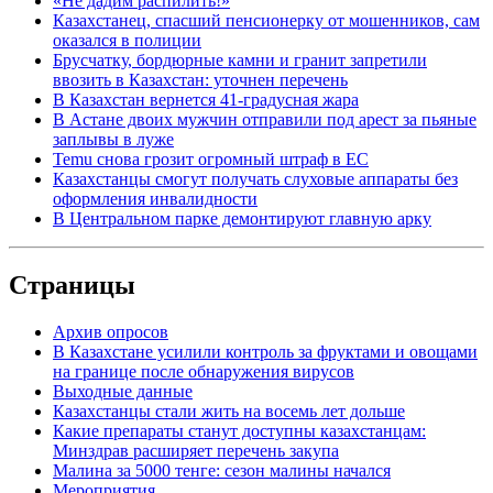
«Не дадим распилить!»
Казахстанец, спасший пенсионерку от мошенников, сам
оказался в полиции
Брусчатку, бордюрные камни и гранит запретили
ввозить в Казахстан: уточнен перечень
В Казахстан вернется 41-градусная жара
В Астане двоих мужчин отправили под арест за пьяные
заплывы в луже
Temu снова грозит огромный штраф в ЕС
Казахстанцы смогут получать слуховые аппараты без
оформления инвалидности
В Центральном парке демонтируют главную арку
Страницы
Архив опросов
В Казахстане усилили контроль за фруктами и овощами
на границе после обнаружения вирусов
Выходные данные
Казахстанцы стали жить на восемь лет дольше
Какие препараты станут доступны казахстанцам:
Минздрав расширяет перечень закупа
Малина за 5000 тенге: сезон малины начался
Мероприятия