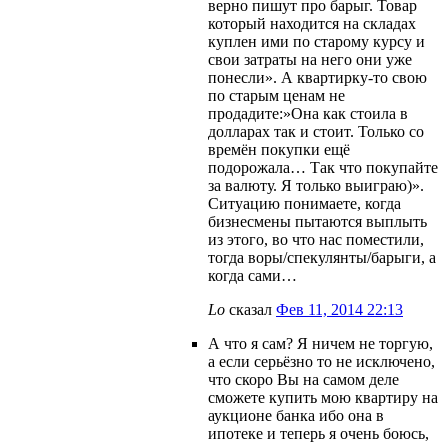
верно пишут про барыг. Товар
который находится на складах
куплен ими по старому курсу и
свои затраты на него они уже
понесли». А квартирку-то свою
по старым ценам не
продадите:»Она как стоила в
долларах так и стоит. Только со
времён покупки ещё
подорожала… Так что покупайте
за валюту. Я только выиграю)».
Ситуацию понимаете, когда
бизнесмены пытаются выплыть
из этого, во что нас поместили,
тогда воры/спекулянты/барыги, а
когда сами…
Lo
сказал
Фев 11, 2014 22:13
А что я сам? Я ничем не торгую,
а если серьёзно то не исключено,
что скоро Вы на самом деле
сможете купить мою квартиру на
аукционе банка ибо она в
ипотеке и теперь я очень боюсь,