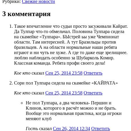
Рубрики:
Свежие новости
3 комментария
Такое впечатление что судьи просто засуживали Кайрат.
Да Тулпар что-то обмельчал. Половина Тулпара сидела
на скамейке «Тулпара». БЫстрей ьы уже Чемпионат
области. Там интересней. А тут Бразильцы против
бразильцев. А на области нормальные наши ребята
играют и ни чуть не хуже. А где то даже еще зрелищнее.
люблю наблюдать особенно за Шубарколь Комир.
Классная команда. Ребята профи своего дела!
Кое кто
сказал
Сен 25, 2014 23:58
Ответить
Сори пол Тулпара сидела на скамейке «КАЙРАТА»
Кое кто
сказал
Сен 25, 2014 23:58
Ответить
Не пол Тулпара, а два человека- Першин и
Клинов, которого в расчёт можно и не брать.
Вообще это нормальная практика, когда игроки
меняют клуб
Гость
сказал
Сен 26, 2014 12:34
Ответить