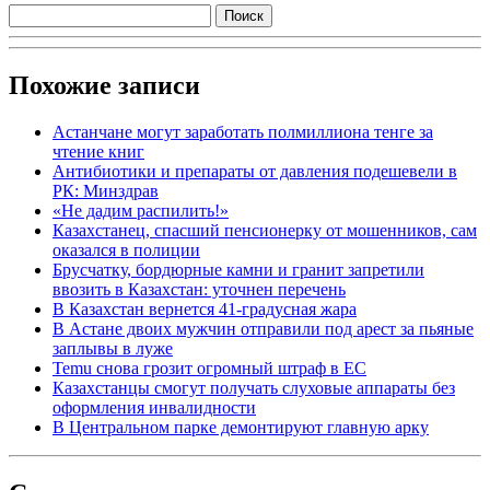
Похожие записи
Астанчане могут заработать полмиллиона тенге за
чтение книг
Антибиотики и препараты от давления подешевели в
РК: Минздрав
«Не дадим распилить!»
Казахстанец, спасший пенсионерку от мошенников, сам
оказался в полиции
Брусчатку, бордюрные камни и гранит запретили
ввозить в Казахстан: уточнен перечень
В Казахстан вернется 41-градусная жара
В Астане двоих мужчин отправили под арест за пьяные
заплывы в луже
Temu снова грозит огромный штраф в ЕС
Казахстанцы смогут получать слуховые аппараты без
оформления инвалидности
В Центральном парке демонтируют главную арку