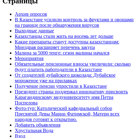
Страницы
Архив опросов
В Казахстане усилили контроль за фруктами и овощами
на границе после обнаружения вирусов
Выходные данные
Казахстанцы стали жить на восемь лет дольше
Какие препараты станут доступны казахстанцам:
Минздрав расширяет перечень закупа
Малина за 5000 тенге: сезон малины начался
Мероприятия
Обязательные пенсионные взносы увеличили: сколько
будут платить работодатели в Казахстане
От создателей дубайского шоколада: Дубайское
мороженое уже на прилавках
Получение пенсии упростили в Казахстане
Президент страны поддержал инициативу присвоить
Карагандинскому медуниверситету имя Петра
Поспелова
Фото-тур: Католический кафедральный собор
Пресвятой Девы Марии Фатимской, Матери всех
народов готовят к открытию.
Добавить объявления
Хрустальная Вода
Вход