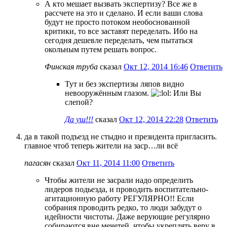
А кто мешает вызвать экспертизу? Все же в
рассчете на это и сделано. И если ваши слова
будут не просто потоком необоснованной
критики, то все заставят переделать. Ибо на
сегодня дешевле переделать, чем пытаться
окольным путем решать вопрос.
Финская труба
сказал
Окт 12, 2014 16:46
Ответить
Тут и без экспертизы ляпов видно
невооружённым глазом.
Или Вы
слепой?
Да уш!!!
сказал
Окт 12, 2014 22:28
Ответить
да в такой подъезд не стыдно и президента пригласить.
главное чтоб теперь жители на заср…ли всё
пагасян
сказал
Окт 11, 2014 11:00
Ответить
Чтобы жители не засрали надо определить
лидеров подьезда, и проводить воспитательно-
агитационную работу РЕГУЛЯРНО!! Если
собрания проводить редко, то люди забудут о
идейности чистоты. Даже верующие регулярно
собираются вне мечетей, чтобы укреплять веру в