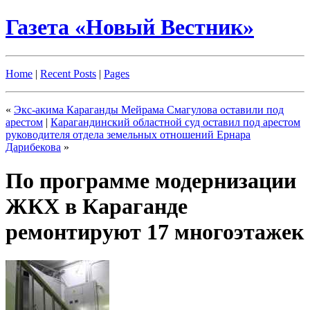
Газета «Новый Вестник»
Home
|
Recent Posts
|
Pages
«
Экс-акима Караганды Мейрама Смагулова оставили под
арестом
|
Карагандинский областной суд оставил под арестом
руководителя отдела земельных отношений Ернара
Дарибекова
»
По программе модернизации
ЖКХ в Караганде
ремонтируют 17 многоэтажек