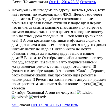
Слава Шахтер
сказал
Окт 11, 2014 23:38
Ответить
Показуха! В нашем доме по адресу Восток-1,дом-3, тоже
идёт ремонт по модернизации ЖКХ. Делают его через
одно место. Подъезд в убогом состоянии и после
ремонта! Сделали новые ступени к подъезду и перила,
что является самым главным глазомазом при встрече с
акимом видимо, так как что делается в подвале никому
не известно! Дома холодина!!!!!!Отопления до сих пор
нет!!!! А они красивые картинки нафоткали с одного
дома для акима и для всех, а что делается в других домах
никому нафиг не надо!! Никто ничего не может
объяснить, когда же наконец дадут тепло в нашем
доме!!! В акимате Октябрьского района хамят по этому
поводу, говорят , вы знали на что подписывались и
когда закончат ремонт, тогда и дадут отопление!!!!!
(может и в декабре видимо) А в самом ЖилСоцСервисе,
рассказывают сказки, как прекрасно идет ремонт в
нашем доме!!! Ремонт начался в начале августа и должен
по их рассказам закончится был в конце августа))))))))))
ха-ха-ха
Октябрь!Холодина! А они не чешутся!
Мы!
сказал
Окт 12, 2014 19:21
Ответить