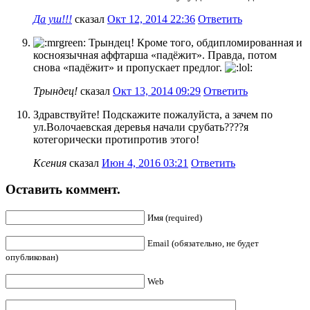
Да уш!!!
сказал
Окт 12, 2014 22:36
Ответить
Трындец! Кроме того, обдипломированная и
косноязычная аффтарша «падёжит». Правда, потом
снова «падёжит» и пропускает предлог.
Трындец!
сказал
Окт 13, 2014 09:29
Ответить
Здравствуйте! Подскажите пожалуйста, а зачем по
ул.Волочаевская деревья начали срубать????я
котегорически протипротив этого!
Ксения
сказал
Июн 4, 2016 03:21
Ответить
Оставить коммент.
Имя (required)
Email (обязательно, не будет
опубликован)
Web