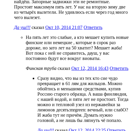
найдёш. Запорные задвижки эти не ремонтные.
Простоят максимум пять лет. У нас на вторую зиму две
из четырёх вылетели. Не удивлюсь если через год много
чего вылезет.
Да уш!!!
сказал
Окт 10, 2014 21:07
Ответить
На пять лет это слабые, а кто мешает купить новые
финские или немецкие , которые в сорок раз
дороже, но зато лет на 50 хватит? Мешает жаба!
Вот пока с ней не справитесь, дауш, у вас
постоянно будут все вокруг виоваты.
Финская труба
сказал
Окт 12, 2014 16:43
Ответить
Сразу видно, что вы из тех кто сие чудо
превращает в 61 лям для жильцов. Можно
обойтись и меньшими средствами, купив
Россию старого образца. А ваша финляндия,
с нашей водой, и пяти лет не простоит. Тогда
можно и тепловой узел из нержавейки за
лимонов десять:mrgreen: вечный, или слабО?
И жаба тут не причём. Думать нужно
головой, а не лишь бы ляпнуть чё попало.
Да уш!!!
сказал
Окт 12, 2014 22:25
Ответить