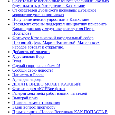
Обязательные пенсионные взносы увеличили: сколько
будут платить работодатели в Казахстане
От создателей дубайского шоколада: Дубайское
мороженое уже на прилавках
Получение пенсии упростили в Казахстане
Президент страны поддержал инициативу присвоить
Карагандинскому медуниверситету имя Петра
Поспелова
Фото-тур: Католический кафедральный собор
Пресвятой Девы Марии Фатимской, Матери всех
народов готовят к открытию.
Добавить объявления
Хрустальная Вода
Вход
Сделай сюрприз любимой!
Сообщи свою новость!
Написать в Блоги
Ария для народа
ДЕЛАТЬ ВИДЕО МОЖЕТ КАЖДЫЙ!
Фото-галерея «КЛЁВое фото»
Галерея хенд-мейд работ наших читателей
Выиграй приз
Правила комментирования
Задай вопрос прокурору
Прямая линия «Нового Вестника» КАК ПОПАСТЬ В