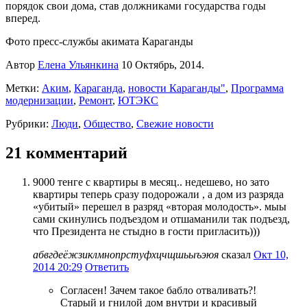
порядок свои дома, став должниками государства годы
вперед.
Фото пресс-службы акимата Караганды
Автор
Елена Ульянкина
10 Октябрь, 2014.
Метки:
Аким
,
Караганда
,
новости Караганды"
,
Программа
модернизации
,
Ремонт
,
ЮТЭКС
Рубрики:
Люди
,
Общество
,
Свежие новости
21 комментарий
9000 тенге с квартиры в месяц.. недешево, но зато
квартиры теперь сразу подорожали , а дом из разряда
«убитый» перешел в разряд «вторая молодость». мыы
сами скинулись подъездом и отшаманили так подъезд,
что Президента не стыдно в гости пригласить)))
абвгдеёжзиклмнопрстуфхцчщшьыъэюя
сказал
Окт 10,
2014 20:29
Ответить
Согласен! Зачем такое бабло отваливать?!
Старый и гнилой дом внутри и красивый