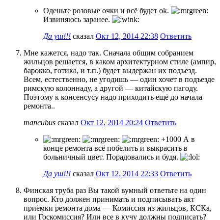
Оденьте розовые очки и всё будет ok.
Извиняюсь заранее.
Да уш!!!
сказал
Окт 12, 2014 22:38
Ответить
Мне кажется, надо так. Сначала общим собранием
жильцов решается, в каком архитектурном стиле (ампир,
барокко, готика, и т.п.) будет выдержан их подъезд.
Всем, естественно, не угодишь — один хочет в подъезде
римскую колоннаду, а другой — китайскую пагоду.
Поэтому к консенсусу надо приходить ещё до начала
ремонта..
mancubus
сказал
Окт 12, 2014 20:24
Ответить
+1000 А в
конце ремонта всё побелить и выкрасить в
больничный цвет. Порадовались и будя.
Да уш!!!
сказал
Окт 12, 2014 22:33
Ответить
Финская труба раз Вы такой вумный ответьте на один
вопрос. Кто должен принимать и подписывать акт
приёмки ремонта дома — Комиссия из жильцов, КСКа,
или Госкомиссия? Или все в кучу должны подписать?