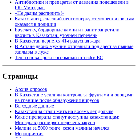
Антибиотики и препараты от давления подешевели в
РК: Минздрав
«Не дадим распилить!»
Казахстанец, спасший пенсионерку от мошенников, сам
оказался в полиции
Брусчатку, бордюрные камни и гранит запретили
ввозить в Казахстан: уточнен перечень
В Казахстан вернется 41-градусная жара
В Астане двоих мужчин отправили под арест за пьяные
заплывы в луже
Temu снова грозит огромный штраф в ЕС
Страницы
Архив опросов
В Казахстане усилили контроль за фруктами и овощами
на границе после обнаружения вирусов
Выходные данные
Казахстанцы стали жить на восемь лет дольше
Какие препараты станут доступны казахстанцам:
Минздрав расширяет перечень закупа
Малина за 5000 тенге: сезон малины начался
Мероприятия