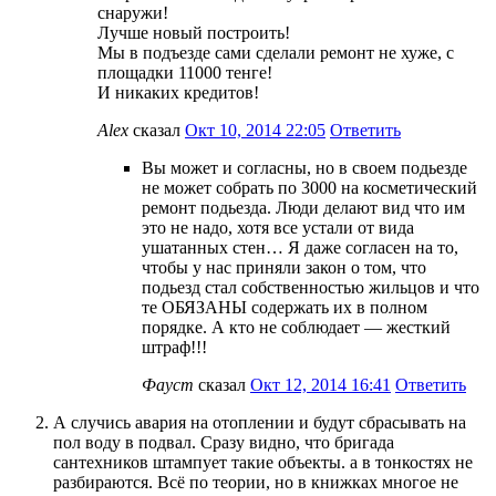
снаружи!
Лучше новый построить!
Мы в подъезде сами сделали ремонт не хуже, с
площадки 11000 тенге!
И никаких кредитов!
Alex
сказал
Окт 10, 2014 22:05
Ответить
Вы может и согласны, но в своем подьезде
не может собрать по 3000 на косметический
ремонт подьезда. Люди делают вид что им
это не надо, хотя все устали от вида
ушатанных стен… Я даже согласен на то,
чтобы у нас приняли закон о том, что
подьезд стал собственностью жильцов и что
те ОБЯЗАНЫ содержать их в полном
порядке. А кто не соблюдает — жесткий
штраф!!!
Фауст
сказал
Окт 12, 2014 16:41
Ответить
А случись авария на отоплении и будут сбрасывать на
пол воду в подвал. Сразу видно, что бригада
сантехников штампует такие объекты. а в тонкостях не
разбираются. Всё по теории, но в книжках многое не