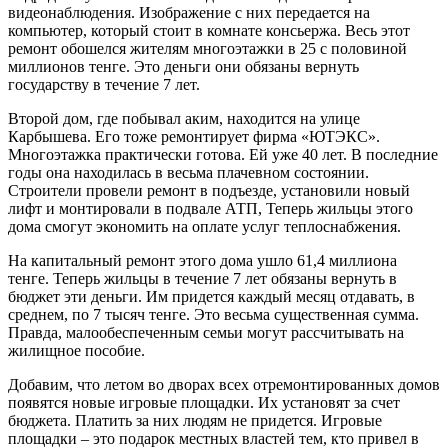
видеонаблюдения. Изображение с них передается на
компьютер, который стоит в комнате консьержа. Весь этот
ремонт обошелся жителям многоэтажки в 25 с половиной
миллионов тенге. Это деньги они обязаны вернуть
государству в течение 7 лет.
Второй дом, где побывал аким, находится на улице
Карбышева. Его тоже ремонтирует фирма «ЮТЭКС».
Многоэтажка практически готова. Ей уже 40 лет. В последние
годы она находилась в весьма плачевном состоянии.
Строители провели ремонт в подъезде, установили новый
лифт и монтировали в подвале АТП, Теперь жильцы этого
дома смогут экономить на оплате услуг теплоснабжения.
На капитальный ремонт этого дома ушло 61,4 миллиона
тенге. Теперь жильцы в течение 7 лет обязаны вернуть в
бюджет эти деньги. Им придется каждый месяц отдавать, в
среднем, по 7 тысяч тенге. Это весьма существенная сумма.
Правда, малообеспеченным семьи могут рассчитывать на
жилищное пособие.
Добавим, что летом во дворах всех отремонтированных домов
появятся новые игровые площадки. Их установят за счет
бюджета. Платить за них людям не придется. Игровые
площадки – это подарок местных властей тем, кто привел в