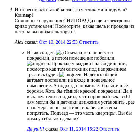
Интересно, кто такой колхоз с счетчиками придумал?
Кошмар!
Сплошные нарушения СНИПОВ! Да еще и электрощит
криво установлен! Посмотрите, какая щель и провода из
него на выключатель торчат!
Alex
сказал
Окт 10, 2014 22:53
Ответить
И так сойдет.
Сначала тепловой узел
покрасили, а потом помещение побелили.
Прокладку выдавит на соединении,
посмотрю как там сантехник под напряжением
трястись будет.
Надеюсь общий
автомат поставили на входе в подвальное
помещение. А подъезд напоминает больничные
хоромы. Хоть бы тёмной краской покрасили! Да и
выключатели в подъездах это прошлый век, за 61
лям могли бы и датчики движения установить , раз
на камеры денег хватило, и кабеля в стены
попрятать. Подъезд — это часть квартиры. Вы бы
дома у себя так сделали?
Да уш!!!
сказал
Окт 11, 2014 15:22
Ответить