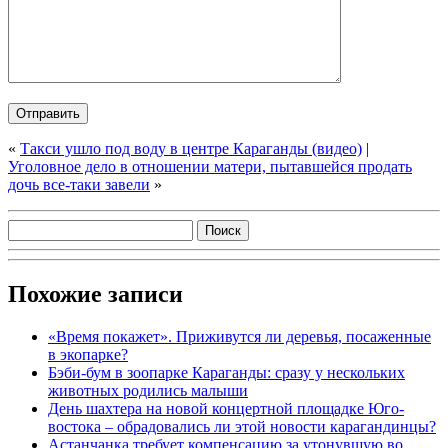
«
Такси ушло под воду в центре Караганды (видео)
|
Уголовное дело в отношении матери, пытавшейся продать
дочь все-таки завели
»
Похожие записи
«Время покажет». Приживутся ли деревья, посаженные
в экопарке?
Бэби-бум в зоопарке Караганды: сразу у нескольких
животных родились малыши
День шахтера на новой концертной площадке Юго-
востока – обрадовались ли этой новости карагандинцы?
Астанчанка требует компенсацию за утонувшую во