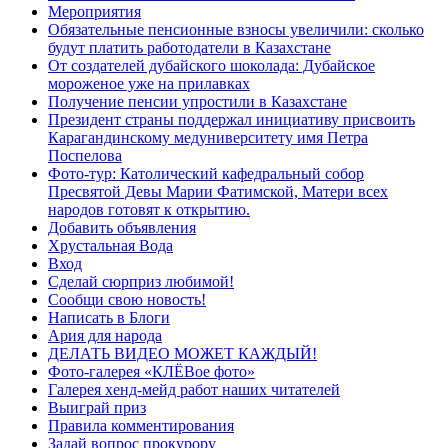
Мероприятия
Обязательные пенсионные взносы увеличили: сколько
будут платить работодатели в Казахстане
От создателей дубайского шоколада: Дубайское
мороженое уже на прилавках
Получение пенсии упростили в Казахстане
Президент страны поддержал инициативу присвоить
Карагандинскому медуниверситету имя Петра
Поспелова
Фото-тур: Католический кафедральный собор
Пресвятой Девы Марии Фатимской, Матери всех
народов готовят к открытию.
Добавить объявления
Хрустальная Вода
Вход
Сделай сюрприз любимой!
Сообщи свою новость!
Написать в Блоги
Ария для народа
ДЕЛАТЬ ВИДЕО МОЖЕТ КАЖДЫЙ!
Фото-галерея «КЛЁВое фото»
Галерея хенд-мейд работ наших читателей
Выиграй приз
Правила комментирования
Задай вопрос прокурору