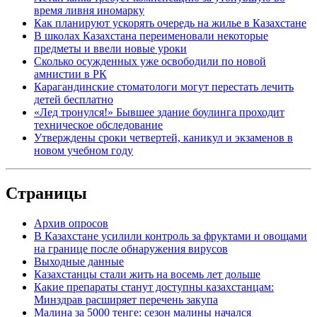
время ливня иномарку
Как планируют ускорять очередь на жилье в Казахстане
В школах Казахстана переименовали некоторые
предметы и ввели новые уроки
Сколько осужденных уже освободили по новой
амнистии в РК
Карагандинские стоматологи могут перестать лечить
детей бесплатно
«Лед тронулся!» Бывшее здание боулинга проходит
техническое обследование
Утверждены сроки четвертей, каникул и экзаменов в
новом учебном году
Страницы
Архив опросов
В Казахстане усилили контроль за фруктами и овощами
на границе после обнаружения вирусов
Выходные данные
Казахстанцы стали жить на восемь лет дольше
Какие препараты станут доступны казахстанцам:
Минздрав расширяет перечень закупа
Малина за 5000 тенге: сезон малины начался