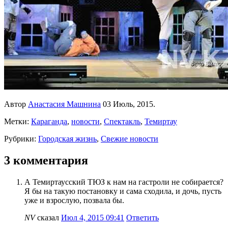
Автор
Анастасия Машнина
03 Июль, 2015.
Метки:
Караганда
,
новости
,
Спектакль
,
Темиртау
Рубрики:
Городская жизнь
,
Свежие новости
3 комментария
А Темиртаусский ТЮЗ к нам на гастроли не собирается?
Я бы на такую постановку и сама сходила, и дочь, пусть
уже и взрослую, позвала бы.
NV
сказал
Июл 4, 2015 09:41
Ответить