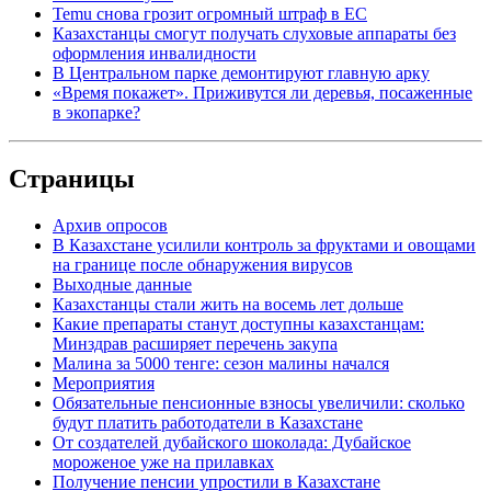
Temu снова грозит огромный штраф в ЕС
Казахстанцы смогут получать слуховые аппараты без
оформления инвалидности
В Центральном парке демонтируют главную арку
«Время покажет». Приживутся ли деревья, посаженные
в экопарке?
Страницы
Архив опросов
В Казахстане усилили контроль за фруктами и овощами
на границе после обнаружения вирусов
Выходные данные
Казахстанцы стали жить на восемь лет дольше
Какие препараты станут доступны казахстанцам:
Минздрав расширяет перечень закупа
Малина за 5000 тенге: сезон малины начался
Мероприятия
Обязательные пенсионные взносы увеличили: сколько
будут платить работодатели в Казахстане
От создателей дубайского шоколада: Дубайское
мороженое уже на прилавках
Получение пенсии упростили в Казахстане