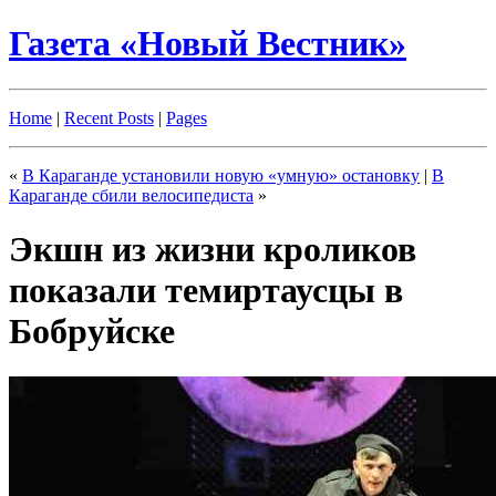
Газета «Новый Вестник»
Home
|
Recent Posts
|
Pages
«
В Караганде установили новую «умную» остановку
|
В
Караганде сбили велосипедиста
»
Экшн из жизни кроликов
показали темиртаусцы в
Бобруйске