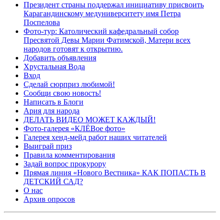
Президент страны поддержал инициативу присвоить
Карагандинскому медуниверситету имя Петра
Поспелова
Фото-тур: Католический кафедральный собор
Пресвятой Девы Марии Фатимской, Матери всех
народов готовят к открытию.
Добавить объявления
Хрустальная Вода
Вход
Сделай сюрприз любимой!
Сообщи свою новость!
Написать в Блоги
Ария для народа
ДЕЛАТЬ ВИДЕО МОЖЕТ КАЖДЫЙ!
Фото-галерея «КЛЁВое фото»
Галерея хенд-мейд работ наших читателей
Выиграй приз
Правила комментирования
Задай вопрос прокурору
Прямая линия «Нового Вестника» КАК ПОПАСТЬ В
ДЕТСКИЙ САД?
О нас
Архив опросов