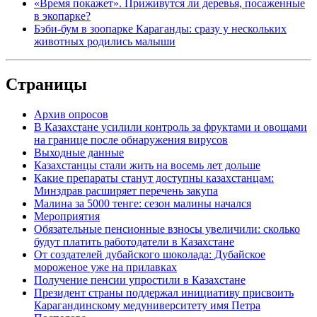
«Время покажет». Приживутся ли деревья, посаженные
в экопарке?
Бэби-бум в зоопарке Караганды: сразу у нескольких
животных родились малыши
Страницы
Архив опросов
В Казахстане усилили контроль за фруктами и овощами
на границе после обнаружения вирусов
Выходные данные
Казахстанцы стали жить на восемь лет дольше
Какие препараты станут доступны казахстанцам:
Минздрав расширяет перечень закупа
Малина за 5000 тенге: сезон малины начался
Мероприятия
Обязательные пенсионные взносы увеличили: сколько
будут платить работодатели в Казахстане
От создателей дубайского шоколада: Дубайское
мороженое уже на прилавках
Получение пенсии упростили в Казахстане
Президент страны поддержал инициативу присвоить
Карагандинскому медуниверситету имя Петра