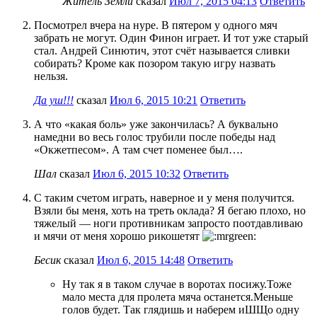
Житель Земли
сказал
Июл 7, 2015 04:13
Ответить
Посмотрел вчера на нуре. В пятером у одного мяч
забрать не могут. Один Финон играет. И тот уже старый
стал. Андрей Синютич, этот счёт называется сливки
собирать? Кроме как позором такую игру назвать
нельзя.
Да уш!!!
сказал
Июл 6, 2015 10:21
Ответить
А что «какая боль» уже закончилась? А буквально
намедни во весь голос трубили после победы над
«Окжетпесом». А там счет поменее был….
Шал
сказал
Июл 6, 2015 10:32
Ответить
С таким счетом играть, наверное и у меня получится.
Взяли бы меня, хоть на треть оклада? Я бегаю плохо, но
тяжелый — ноги противникам запросто поотдавливаю
и мячи от меня хорошо рикошетят
Бесик
сказал
Июл 6, 2015 14:48
Ответить
Ну так я в таком случае в воротах посижу.Тоже
мало места для пролета мяча останется.Меньше
голов будет. Так глядишь и наберем иШЩо одну