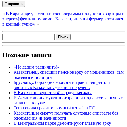
«
В Караганде участники госпрограммы получили квартиры в
энергоэффективном доме
|
Карагандинский фермер вложился
в конный туризм
»
Похожие записи
«Не дадим распилить!»
Казахстанец, спасший пенсионерку от мошенников, сам
оказался в полиции
Брусчатку, бордюрные камни и гранит запретили
ввозить в Казахстан: уточнен перечень
В Казахстан вернется 41-градусная жара
В Астане двоих мужчин отправили под арест за пьяные
заплывы в луже
Temu снова грозит огромный штраф в ЕС
Казахстанцы смогут получать слуховые аппараты без
оформления инвалидности
В Центральном парке демонтируют главную арку