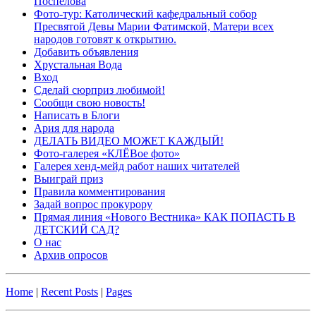
Поспелова
Фото-тур: Католический кафедральный собор
Пресвятой Девы Марии Фатимской, Матери всех
народов готовят к открытию.
Добавить объявления
Хрустальная Вода
Вход
Сделай сюрприз любимой!
Сообщи свою новость!
Написать в Блоги
Ария для народа
ДЕЛАТЬ ВИДЕО МОЖЕТ КАЖДЫЙ!
Фото-галерея «КЛЁВое фото»
Галерея хенд-мейд работ наших читателей
Выиграй приз
Правила комментирования
Задай вопрос прокурору
Прямая линия «Нового Вестника» КАК ПОПАСТЬ В
ДЕТСКИЙ САД?
О нас
Архив опросов
Home
|
Recent Posts
|
Pages