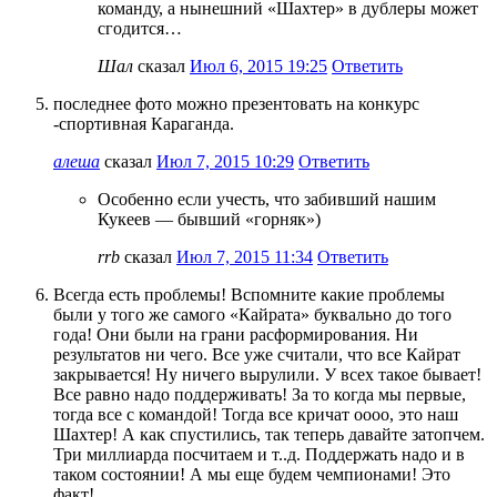
команду, а нынешний «Шахтер» в дублеры может
сгодится…
Шал
сказал
Июл 6, 2015 19:25
Ответить
последнее фото можно презентовать на конкурс
-спортивная Караганда.
алеша
сказал
Июл 7, 2015 10:29
Ответить
Особенно если учесть, что забивший нашим
Кукеев — бывший «горняк»)
rrb
сказал
Июл 7, 2015 11:34
Ответить
Всегда есть проблемы! Вспомните какие проблемы
были у того же самого «Кайрата» буквально до того
года! Они были на грани расформирования. Ни
результатов ни чего. Все уже считали, что все Кайрат
закрывается! Ну ничего вырулили. У всех такое бывает!
Все равно надо поддерживать! За то когда мы первые,
тогда все с командой! Тогда все кричат оооо, это наш
Шахтер! А как спустились, так теперь давайте затопчем.
Три миллиарда посчитаем и т..д. Поддержать надо и в
таком состоянии! А мы еще будем чемпионами! Это
факт!