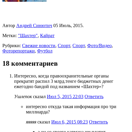
Автор
Андрей Синютич
05 Июль, 2015.
Метки:
"Шахтер"
,
Кайрат
Рубрики:
Свежие новости
,
Спорт
,
Спорт
,
Фото/Видео
,
Фоторепортажи
,
Футбол
18 комментариев
Интересно, когда правоохранительные органы
прекратят распил 3 млрд.тенге бюджетных денег
ежегодно бандой под названием «Шахтер»?
Ушлепок
сказал
Июл 5, 2015 22:03
Ответить
интересно откуда такая информация про три
миллиарда?
яяяяя
сказал
Июл 6, 2015 08:23
Ответить
а он со своего кармана им платит….