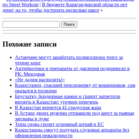
по Street Workout
|
В бюджете Карагандинской области нет
денег на то, чтобы достроить несколько школ
»
Похожие записи
Астанчане могут заработать полмиллиона тенге за
чтение книг
Антибиотики и препараты от давления подешевели в
РК: Минздрав
«Не дадим распилить!»
Казахстанец, спасший пенсионерку от мошенников, сам
оказался в полиции
Брусчатку, бордюрные камни и гранит запретили
ввозить в Казахстан: уточнен перечень
В Казахстан вернется 41-градусная жара
В Астане двоих мужчин отправили под арест за пьяные
заплывы в луже
Temu снова грозит огромный штраф в ЕС
Казахстанцы смогут получать слуховые аппараты без
оформления инвалидности