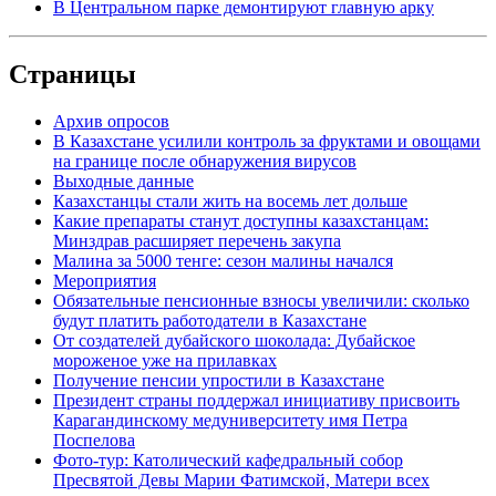
В Центральном парке демонтируют главную арку
Страницы
Архив опросов
В Казахстане усилили контроль за фруктами и овощами
на границе после обнаружения вирусов
Выходные данные
Казахстанцы стали жить на восемь лет дольше
Какие препараты станут доступны казахстанцам:
Минздрав расширяет перечень закупа
Малина за 5000 тенге: сезон малины начался
Мероприятия
Обязательные пенсионные взносы увеличили: сколько
будут платить работодатели в Казахстане
От создателей дубайского шоколада: Дубайское
мороженое уже на прилавках
Получение пенсии упростили в Казахстане
Президент страны поддержал инициативу присвоить
Карагандинскому медуниверситету имя Петра
Поспелова
Фото-тур: Католический кафедральный собор
Пресвятой Девы Марии Фатимской, Матери всех