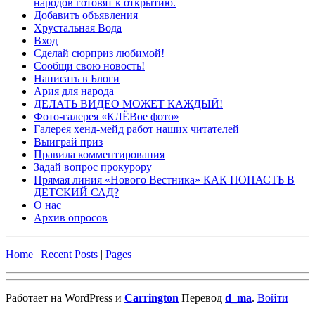
народов готовят к открытию.
Добавить объявления
Хрустальная Вода
Вход
Сделай сюрприз любимой!
Сообщи свою новость!
Написать в Блоги
Ария для народа
ДЕЛАТЬ ВИДЕО МОЖЕТ КАЖДЫЙ!
Фото-галерея «КЛЁВое фото»
Галерея хенд-мейд работ наших читателей
Выиграй приз
Правила комментирования
Задай вопрос прокурору
Прямая линия «Нового Вестника» КАК ПОПАСТЬ В
ДЕТСКИЙ САД?
О нас
Архив опросов
Home
|
Recent Posts
|
Pages
Работает на WordPress и
Carrington
Перевод
d_ma
.
Войти