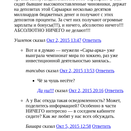
сидят бывшие высокопоставленные чиновники, держат
на депозитах этой Сарыарки несколько десятков
миллиардов бюджетных денег и получают с этих
депозитов проценты. За счет них получают огромные
зарплаты и бонусы(!!!), и ничего, абсолютно ничего!!!
АБСОЛЮТНО НИЧЕГО не делают!!!
Ушлепок
сказал
Окт 2, 2015 13:47
Ответить
Вот и я думаю — неужели «Сары-арка» уже
выиграла чемпионат мира по хоккею, раз уже
инвестиционной деятельностью занялась..
mancubus
сказал
Окт 2, 2015 13:53
Ответить
Чё за чушь несёте?
Да уш!!!
сказал
Окт 2, 2015 20:16
Ответить
А у Вас откуда такая осведомленность? Может,
поделитесь информацией? Особенно в части
НИЧЕГО интересно — в соседнем кабинете
сидите? Как же любят у нас всех обсуждать.
Бишара
сказал
Окт 5, 2015 12:58
Ответить