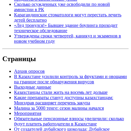
Сколько осужденных уже освободили по новой
амнистии в РК
Карагандинские стоматологи могут перестать лечить
детей бесплатно
«Лед тронулся!» Бывшее здание боулинга проходит
техническое обследование
Утверждены сроки четвертей, каникул и экзаменов в
новом учебном году
Страницы
Архив опросов
В Казахстане усилили контроль за фруктами и овощами
на границе после обнаружения вирусов
Выходные данные
Казахстанцы стали жить на восемь лет дольше
Какие препараты станут доступны казахстанцам:
Минздрав расширяет перечень закупа
Малина за 5000 тенге: сезон малины начался
Мероприятия
Обязательные пенсионные взносы увеличили: сколько
будут платить работодатели в Казахстане
От создателей дубайского шоколада: Дубайское