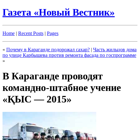
Газета «Новый Вестник»
Home
|
Recent Posts
|
Pages
«
Почему в Караганде подорожал сахар?
|
Часть жильцов дома
по улице Карбышева против ремонта фасада по госпрограмме
»
В Караганде проводят
командно-штабное учение
«ҚЫС — 2015»