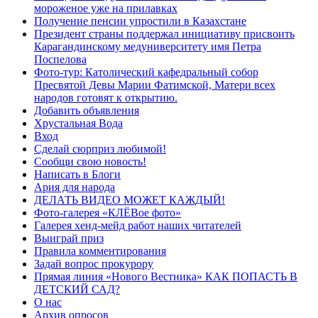
мороженое уже на прилавках
Получение пенсии упростили в Казахстане
Президент страны поддержал инициативу присвоить
Карагандинскому медуниверситету имя Петра
Поспелова
Фото-тур: Католический кафедральный собор
Пресвятой Девы Марии Фатимской, Матери всех
народов готовят к открытию.
Добавить объявления
Хрустальная Вода
Вход
Сделай сюрприз любимой!
Сообщи свою новость!
Написать в Блоги
Ария для народа
ДЕЛАТЬ ВИДЕО МОЖЕТ КАЖДЫЙ!
Фото-галерея «КЛЁВое фото»
Галерея хенд-мейд работ наших читателей
Выиграй приз
Правила комментирования
Задай вопрос прокурору
Прямая линия «Нового Вестника» КАК ПОПАСТЬ В
ДЕТСКИЙ САД?
О нас
Архив опросов