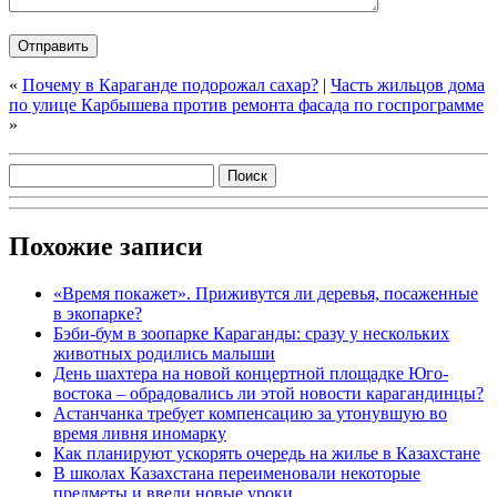
«
Почему в Караганде подорожал сахар?
|
Часть жильцов дома
по улице Карбышева против ремонта фасада по госпрограмме
»
Похожие записи
«Время покажет». Приживутся ли деревья, посаженные
в экопарке?
Бэби-бум в зоопарке Караганды: сразу у нескольких
животных родились малыши
День шахтера на новой концертной площадке Юго-
востока – обрадовались ли этой новости карагандинцы?
Астанчанка требует компенсацию за утонувшую во
время ливня иномарку
Как планируют ускорять очередь на жилье в Казахстане
В школах Казахстана переименовали некоторые
предметы и ввели новые уроки