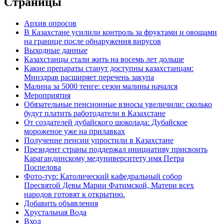
Страницы
Архив опросов
В Казахстане усилили контроль за фруктами и овощами
на границе после обнаружения вирусов
Выходные данные
Казахстанцы стали жить на восемь лет дольше
Какие препараты станут доступны казахстанцам:
Минздрав расширяет перечень закупа
Малина за 5000 тенге: сезон малины начался
Мероприятия
Обязательные пенсионные взносы увеличили: сколько
будут платить работодатели в Казахстане
От создателей дубайского шоколада: Дубайское
мороженое уже на прилавках
Получение пенсии упростили в Казахстане
Президент страны поддержал инициативу присвоить
Карагандинскому медуниверситету имя Петра
Поспелова
Фото-тур: Католический кафедральный собор
Пресвятой Девы Марии Фатимской, Матери всех
народов готовят к открытию.
Добавить объявления
Хрустальная Вода
Вход