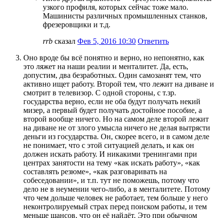
узкого профиля, которых сейчас тоже мало.
Машинисты различных промышленных станков,
фрезеровщики и т.д.
rrb
сказал
Фев 5, 2016 10:30
Ответить
Оно вроде бы всё понятно и верно, но непонятно, как
это ляжет на наши реалии и менталитет. Да, есть,
допустим, два безработных. Один самозанят тем, что
активно ищет работу. Второй тем, что лежит на диване и
смотрит в телевизор. С одной стороны, с т.зр.
государства верно, если не оба будут получать некий
мизер, а первый будет получать достойное пособие, а
второй вообще ничего. Но на самом деле второй лежит
на диване не от злого умысла ничего не делая вытрясти
деньги из государства. Он, скорее всего, и в самом деле
не понимает, что с этой ситуацией делать, и как он
должен искать работу. И никакими тренингами при
центрах занятости на тему «как искать работу», «как
составлять резюме», «как разговаривать на
собеседовании», и т.п. тут не поможешь, потому что
дело не в неумении чего-либо, а в менталитете. Потому
что чем дольше человек не работает, тем больше у него
неконтролируемый страх перед поиском работы, и тем
меньше шансов, что он её найдёт. Это при обычном