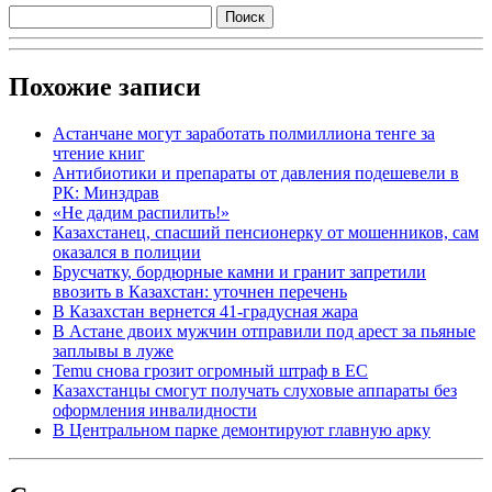
Похожие записи
Астанчане могут заработать полмиллиона тенге за
чтение книг
Антибиотики и препараты от давления подешевели в
РК: Минздрав
«Не дадим распилить!»
Казахстанец, спасший пенсионерку от мошенников, сам
оказался в полиции
Брусчатку, бордюрные камни и гранит запретили
ввозить в Казахстан: уточнен перечень
В Казахстан вернется 41-градусная жара
В Астане двоих мужчин отправили под арест за пьяные
заплывы в луже
Temu снова грозит огромный штраф в ЕС
Казахстанцы смогут получать слуховые аппараты без
оформления инвалидности
В Центральном парке демонтируют главную арку