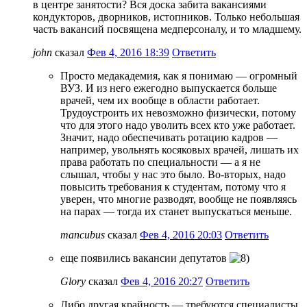
в центре занятости? Вся доска забита вакансиями
кондукторов, дворников, истопников. Только небольшая
часть вакансий посвящена медперсоналу, и то младшему.
john
сказал
Фев 4, 2016 18:39
Ответить
Просто медакадемия, как я понимаю — огромный
ВУЗ. И из него ежегодно выпускается больше
врачей, чем их вообще в области работает.
Трудоустроить их невозможно физически, потому
что для этого надо уволить всех кто уже работает.
Значит, надо обеспечивать ротацию кадров —
например, увольнять косяковых врачей, лишать их
права работать по специальности — а я не
слышал, чтобы у нас это было. Во-вторых, надо
повысить требования к студентам, потому что я
уверен, что многие разводят, вообще не появляясь
на парах — тогда их станет выпускаться меньше.
mancubus
сказал
Фев 4, 2016 20:03
Ответить
еще появились вакансии депутатов
Glory
сказал
Фев 4, 2016 20:27
Ответить
Либо другая крайность — требуются специалисты