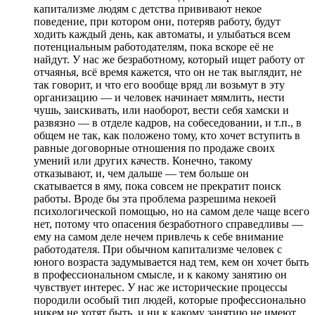
капитализме людям с детства прививают некое
поведение, при котором они, потеряв работу, будут
ходить каждый день, как автоматы, и улыбаться всем
потенциальным работодателям, пока вскоре её не
найдут. У нас же безработному, который ищет работу от
отчаянья, всё время кажется, что он не так выглядит, не
так говорит, и что его вообще вряд ли возьмут в эту
организацию — и человек начинает мямлить, нести
чушь, заискивать, или наоборот, вести себя хамски и
развязно — в отделе кадров, на собеседовании, и т.п., в
общем не так, как положено тому, кто хочет вступить в
равные договорные отношения по продаже своих
умений или других качеств. Конечно, такому
отказывают, и, чем дальше — тем больше он
скатывается в яму, пока совсем не прекратит поиск
работы. Вроде бы эта проблема разрешима некоей
психологической помощью, но на самом деле чаще всего
нет, потому что опасения безработного справедливы —
ему на самом деле нечем привлечь к себе внимание
работодателя. При обычном капитализме человек с
юного возраста задумывается над тем, кем он хочет быть
в профессиональном смысле, и к какому занятию он
чувствует интерес. У нас же исторические процессы
породили особый тип людей, которые профессионально
никем не хотят быть, и ни к какому занятию не имеют