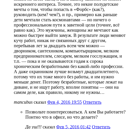
искреннего интереса. Точнее, это некие полудетские
мечты о том, чтобы попасть в «Форбс» (как?),
руководить (кем? чем?), и пр., примерно как раньше
дети мечтали стать космонавтами — но ничего о
профессиональном пути к заветной цели (точнее, всё
равно как). Это мужчины, женщины же мечтают как
можно быстрее выйти замуж. В результате люди меняют
кучу работ, никак не связанных друг с другом,
перебывав лет за двадцать всем чем можно —
дворником, сантехником, компьютырщиком, мелким
предпринимателем, слесарем, мелким госслужащим, и
т.п. — пока и не оказываются годам к сорока
хроническим безработными без какой-либо профессии.
А даже охранником лучше возьмут двадцатилетнего,
потому что их тоже много без работы, и им нужно
меньше денег. Поэтому безработные, которые лежат на
диване, и не ищут работу, вполне понятны — они на
самом деле, как правило, никому не нужны…
mancubus
сказал
Фев 4, 2016 19:55
Ответить
Позвольте поинтересоваться. А кем Вы работаете?
Понтно что в офисе, но что делаете?
Да уш!!!
сказал
Фев 5, 2016 01:42
Ответить