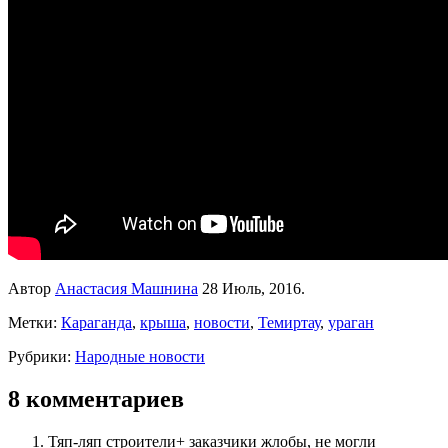
Автор
Анастасия Машнина
28 Июль, 2016.
Метки:
Караганда
,
крыша
,
новости
,
Темиртау
,
ураган
Рубрики:
Народные новости
8 комментариев
Тяп-ляп строители+ заказчики жлобы, не могли