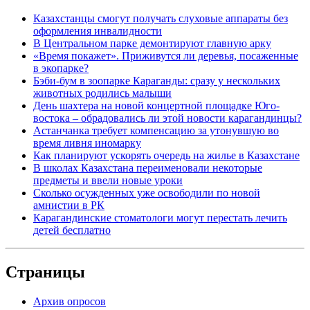
Казахстанцы смогут получать слуховые аппараты без
оформления инвалидности
В Центральном парке демонтируют главную арку
«Время покажет». Приживутся ли деревья, посаженные
в экопарке?
Бэби-бум в зоопарке Караганды: сразу у нескольких
животных родились малыши
День шахтера на новой концертной площадке Юго-
востока – обрадовались ли этой новости карагандинцы?
Астанчанка требует компенсацию за утонувшую во
время ливня иномарку
Как планируют ускорять очередь на жилье в Казахстане
В школах Казахстана переименовали некоторые
предметы и ввели новые уроки
Сколько осужденных уже освободили по новой
амнистии в РК
Карагандинские стоматологи могут перестать лечить
детей бесплатно
Страницы
Архив опросов