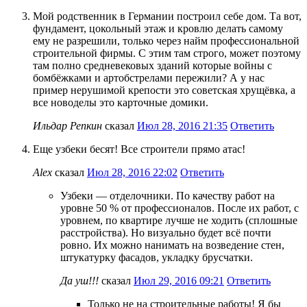
Мой родственник в Германии построил себе дом. Та вот,
фундамент, цокольный этаж и кровлю делать самому
ему не разрешили, только через найм профессиональной
строительной фирмы. С этим там строго, может поэтому
там полно средневековых зданий которые войны с
бомбёжками и артобстрелами пережили? А у нас
пример нерушимой крепости это советская хрущёвка, а
все новоделы это карточные домики.
Ильдар Репкин
сказал
Июл 28, 2016 21:35
Ответить
Еще узбеки бесят! Все строители прямо атас!
Alex
сказал
Июл 28, 2016 22:02
Ответить
Узбеки — отделочники. По качеству работ на
уровне 50 % от профессионалов. После их работ, с
уровнем, по квартире лучше не ходить (сплошные
расстройства). Но визуально будет всё почти
ровно. Их можно нанимать на возведение стен,
штукатурку фасадов, укладку брусчатки.
Да уш!!!
сказал
Июл 29, 2016 09:21
Ответить
Только не на строительные работы! Я бы