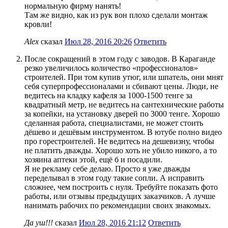
нормальную фирму нанять!
Там же видно, как из рук вон плохо сделали монтаж
кровли!
Alex
сказал
Июл 28, 2016 20:26
Ответить
После сокращений в этом году с заводов. В Караганде
резко увеличилось количество «профессионалов»
строителей. При том купив утюг, или шпатель, они мнят
себя суперпрофессионалами и сбивают цены. Люди, не
ведитесь на кладку кафеля за 1000-1500 тенге за
квадратный метр, не ведитесь на сантехнические работы
за копейки, на установку дверей по 3000 тенге. Хорошо
сделанная работа, специалистами, не может стоить
дёшево и дешёвым инструментом. В ютубе полно видео
про горестроителей. Не ведитесь на дешевизну, чтобы
не платить дважды. Хорошо хоть не убило никого, а то
хозяина аптеки этой, ещё б и посадили.
Я не рекламу себе делаю. Просто я уже дважды
переделывал в этом году такие сопли. А исправить
сложнее, чем построить с нуля. Требуйте показать фото
работы, или отзывы предыдущих заказчиков. А лучше
нанимать рабочих по рекомендации своих знакомых.
Да уш!!!
сказал
Июл 28, 2016 21:12
Ответить