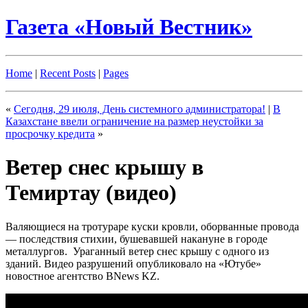
Газета «Новый Вестник»
Home
|
Recent Posts
|
Pages
«
Сегодня, 29 июля, День системного администратора!
|
В
Казахстане ввели ограничение на размер неустойки за
просрочку кредита
»
Ветер снес крышу в
Темиртау (видео)
Валяющиеся на тротураре куски кровли, оборванные провода
— последствия стихии, бушевавшей накануне в городе
металлургов. Ураганный ветер снес крышу с одного из
зданий. Видео разрушений опубликовало на «Ютубе»
новостное агентство BNews KZ.