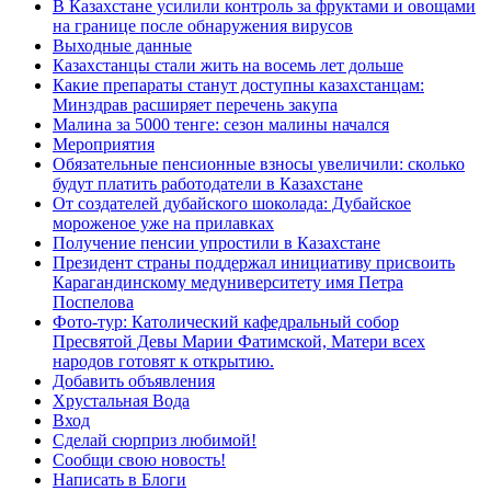
В Казахстане усилили контроль за фруктами и овощами
на границе после обнаружения вирусов
Выходные данные
Казахстанцы стали жить на восемь лет дольше
Какие препараты станут доступны казахстанцам:
Минздрав расширяет перечень закупа
Малина за 5000 тенге: сезон малины начался
Мероприятия
Обязательные пенсионные взносы увеличили: сколько
будут платить работодатели в Казахстане
От создателей дубайского шоколада: Дубайское
мороженое уже на прилавках
Получение пенсии упростили в Казахстане
Президент страны поддержал инициативу присвоить
Карагандинскому медуниверситету имя Петра
Поспелова
Фото-тур: Католический кафедральный собор
Пресвятой Девы Марии Фатимской, Матери всех
народов готовят к открытию.
Добавить объявления
Хрустальная Вода
Вход
Сделай сюрприз любимой!
Сообщи свою новость!
Написать в Блоги