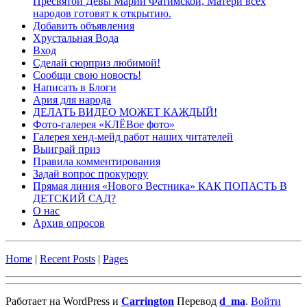
Пресвятой Девы Марии Фатимской, Матери всех
народов готовят к открытию.
Добавить объявления
Хрустальная Вода
Вход
Сделай сюрприз любимой!
Сообщи свою новость!
Написать в Блоги
Ария для народа
ДЕЛАТЬ ВИДЕО МОЖЕТ КАЖДЫЙ!
Фото-галерея «КЛЁВое фото»
Галерея хенд-мейд работ наших читателей
Выиграй приз
Правила комментирования
Задай вопрос прокурору
Прямая линия «Нового Вестника» КАК ПОПАСТЬ В
ДЕТСКИЙ САД?
О нас
Архив опросов
Home
|
Recent Posts
|
Pages
Работает на WordPress и
Carrington
Перевод
d_ma
.
Войти