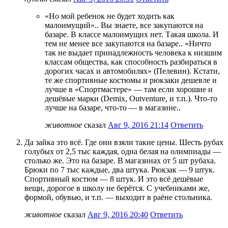
«Но мой ребенок не будет ходить как
малоимущий».. Вы знаете, все закупаются на
базаре. В классе малоимущих нет. Такая школа. И
тем не менее все закупаются на базаре.. «Ничто
так не выдает принадлежность человека к низшим
классам общества, как способность разбираться в
дорогих часах и автомобилях» (Пелевин). Кстати,
те же спортивные костюмы и рюкзаки дешевле и
лучше в «Спортмастере» — там если хорошие и
дешёвые марки (Demix, Outventure, и т.п.). Что-то
лучше на базаре, что-то — в магазине..
животное
сказал
Авг 9, 2016 21:14
Ответить
Да зайка это всё. Где они взяли такие цены. Шесть рубах
голубых от 2,5 тыс каждая, одна белая на олимпиады —
столько же. Это на базаре. В магазинах от 5 шт рубаха.
Брюки по 7 тыс каждые, два штука. Рюкзак — 9 штук.
Спортивный костюм — 8 штук. И это всё дешёвые
вещи, дорогое в школу не берётся. С учебниками же,
формой, обувью, и т.п. — выходит в раёне стольника.
животное
сказал
Авг 9, 2016 20:40
Ответить