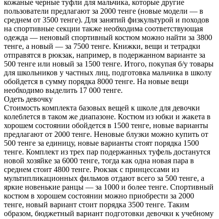
кожаные черные туфли для мальчика, которые другие
пользователи предлагают за 2000 тенге (новые модели — в
среднем от 3500 тенге). Для занятий физкультурой и походов
на спортивные секции также необходима соответствующая
одежда — неновый спортивный костюм можно найти за 3800
тенге, а новый — за 7500 тенге. Книжки, вещи и тетрадки
отправятся в рюкзак, например, в подержанном варианте за
500 тенге или новый за 1500 тенге. Итого, покупая б/у товары
для школьников у частных лиц, подготовка мальчика в школу
обойдется в сумму порядка 8000 тенге. На новые вещи
необходимо выделить 17 000 тенге.
Одеть девочку
Стоимость комплекта базовых вещей к школе для девочки
колеблется в таком же диапазоне. Костюм из юбки и жакета в
хорошем состоянии обойдется в 1500 тенге, новые варианты
предлагают от 2000 тенге. Неновые блузки можно купить от
500 тенге за единицу, новые варианты стоят порядка 1500
тенге. Комплект из трех пар подержанных туфель достанутся
новой хозяйке за 6000 тенге, тогда как одна новая пара в
среднем стоит 4800 тенге. Рюкзак с принцессами из
мультипликационных фильмов отдают всего за 500 тенге, а
яркие новенькие ранцы — за 1000 и более тенге. Спортивный
костюм в хорошем состоянии можно приобрести за 2000
тенге, новый вариант стоит порядка 3500 тенге. Таким
образом, бюджетный вариант подготовки девочки к учебному