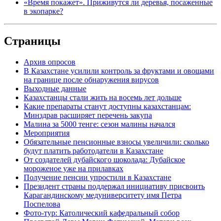
«Время покажет». Приживутся ли деревья, посаженные
в экопарке?
Страницы
Архив опросов
В Казахстане усилили контроль за фруктами и овощами
на границе после обнаружения вирусов
Выходные данные
Казахстанцы стали жить на восемь лет дольше
Какие препараты станут доступны казахстанцам:
Минздрав расширяет перечень закупа
Малина за 5000 тенге: сезон малины начался
Мероприятия
Обязательные пенсионные взносы увеличили: сколько
будут платить работодатели в Казахстане
От создателей дубайского шоколада: Дубайское
мороженое уже на прилавках
Получение пенсии упростили в Казахстане
Президент страны поддержал инициативу присвоить
Карагандинскому медуниверситету имя Петра
Поспелова
Фото-тур: Католический кафедральный собор