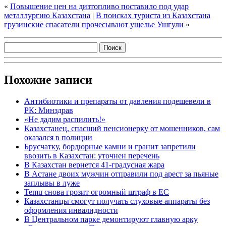
«
Повышение цен на дизтопливо поставило под удар
металлургию Казахстана
|
В поисках туриста из Казахстана
грузинские спасатели прочесывают ущелье Ушгули
»
Похожие записи
Антибиотики и препараты от давления подешевели в
РК: Минздрав
«Не дадим распилить!»
Казахстанец, спасший пенсионерку от мошенников, сам
оказался в полиции
Брусчатку, бордюрные камни и гранит запретили
ввозить в Казахстан: уточнен перечень
В Казахстан вернется 41-градусная жара
В Астане двоих мужчин отправили под арест за пьяные
заплывы в луже
Temu снова грозит огромный штраф в ЕС
Казахстанцы смогут получать слуховые аппараты без
оформления инвалидности
В Центральном парке демонтируют главную арку