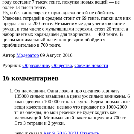
году составит 7 тысяч тенге, покупка новых вещей — не
более 13 тысяч тенге.
Ну, и без канцелярских принадлежностей не обойтись.
Упаковка тетрадей в среднем стоит от 69 тенге, папки для них
предлагают за 200 тенге. Незаменимые для учеников синие
ручки, в том числе с мультяшными героями, стоят 20 тенге, а
набор цветных карандашей для творчества — 400 тенге. В
целом минимальный пакет канцелярии обойдется
приблизительно в 700 тенге.
Автор
Модератор
09 Август, 2016.
Рубрики:
Образование
,
Общество
,
Свежие новости
16 комментариев
Ох насмешили. Одна ложь и про среднею зарплату
135000 сильно завышена,а цены уж сильно занижены. 6
класс девочка 100 000 тг как с куста. Берем нормальные
вещи качественные, незнаю что продают по 1000-2000
тг из одежды, но мой ребенок не будет ходить как
малоимущий. Минимальный пакет канцелярии 700 тг.
Это 3 тетради и 2 ручки.
пупсик
сказал
Авг 9, 2016 20:31
Ответить