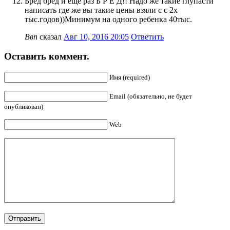
Бред бред и еще раз Б Р Е Д!! Надо же такие глупасти
написать где же вы такие цены взяли с с 2х
тыс.годов))Минимум на одного ребенка 40тыс.
Ввп
сказал
Авг 10, 2016 20:05
Ответить
Оставить коммент.
Имя (required)
Email (обязательно, не будет
опубликован)
Web