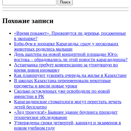
Похожие записи
«Время покажет». Приживутся ли деревья, посаженные
в экопарке?
Бэби-бум в зоопарке Караганды: сразу у нескольких
животных родились малыши
День шахтера на новой концертной площадке Юго-
востока – обрадовались ли этой новости карагандинцы?
Астанчанка требует компенсацию за утонувшую во
время ливня иномарку
Как планируют ускорять очередь на жилье в Казахстане
В школах Казахстана переименовали некоторые
предметы и ввели новые уроки
Сколько осужденных уже освободили по новой
амнистии в РК
Карагандинские стоматологи могут перестать лечить
детей бесплатно
«Лед тронулся!» Бывшее здание боулинга проходит
техническое обследование
Утверждены сроки четвертей, каникул и экзаменов в
новом учебном году