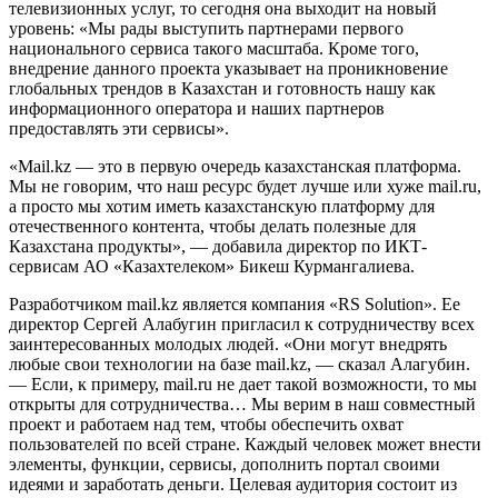
телевизионных услуг, то сегодня она выходит на новый
уровень: «Мы рады выступить партнерами первого
национального сервиса такого масштаба. Кроме того,
внедрение данного проекта указывает на проникновение
глобальных трендов в Казахстан и готовность нашу как
информационного оператора и наших партнеров
предоставлять эти сервисы».
«Mail.kz — это в первую очередь казахстанская платформа.
Мы не говорим, что наш ресурс будет лучше или хуже mail.ru,
а просто мы хотим иметь казахстанскую платформу для
отечественного контента, чтобы делать полезные для
Казахстана продукты», — добавила директор по ИКТ-
сервисам АО «Казахтелеком» Бикеш Курмангалиева.
Разработчиком mail.kz является компания «RS Solution». Ее
директор Сергей Алабугин пригласил к сотрудничеству всех
заинтересованных молодых людей. «Они могут внедрять
любые свои технологии на базе mail.kz, — сказал Алагубин.
— Если, к примеру, mail.ru не дает такой возможности, то мы
открыты для сотрудничества… Мы верим в наш совместный
проект и работаем над тем, чтобы обеспечить охват
пользователей по всей стране. Каждый человек может внести
элементы, функции, сервисы, дополнить портал своими
идеями и заработать деньги. Целевая аудитория состоит из