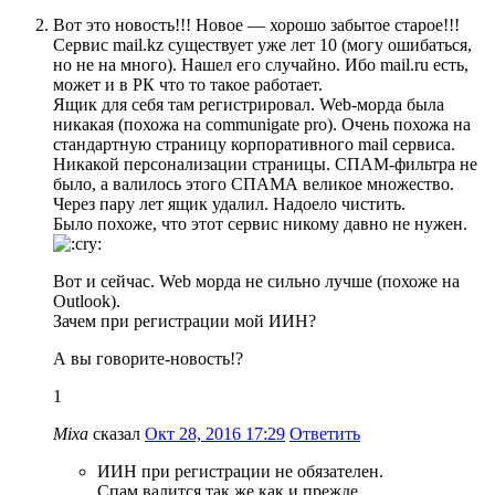
Вот это новость!!! Новое — хорошо забытое старое!!!
Сервис mail.kz существует уже лет 10 (могу ошибаться,
но не на много). Нашел его случайно. Ибо mail.ru есть,
может и в РК что то такое работает.
Ящик для себя там регистрировал. Web-морда была
никакая (похожа на communigate pro). Очень похожа на
стандартную страницу корпоративного mail сервиса.
Никакой персонализации страницы. СПАМ-фильтра не
было, а валилось этого СПАМА великое множество.
Через пару лет ящик удалил. Надоело чистить.
Было похоже, что этот сервис никому давно не нужен.
Вот и сейчас. Web морда не сильно лучше (похоже на
Outlook).
Зачем при регистрации мой ИИН?
А вы говорите-новость!?
1
Mixa
сказал
Окт 28, 2016 17:29
Ответить
ИИН при регистрации не обязателен.
Спам валится так же как и прежде.