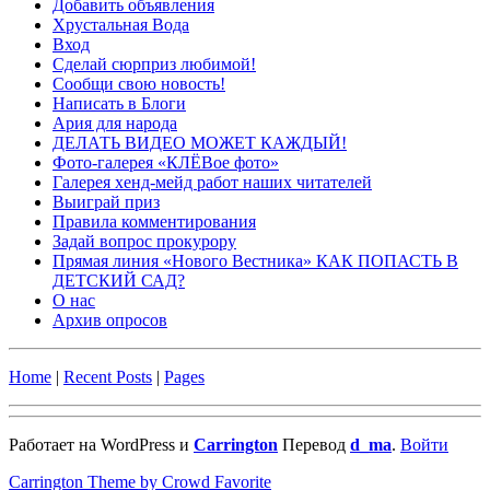
Добавить объявления
Хрустальная Вода
Вход
Сделай сюрприз любимой!
Сообщи свою новость!
Написать в Блоги
Ария для народа
ДЕЛАТЬ ВИДЕО МОЖЕТ КАЖДЫЙ!
Фото-галерея «КЛЁВое фото»
Галерея хенд-мейд работ наших читателей
Выиграй приз
Правила комментирования
Задай вопрос прокурору
Прямая линия «Нового Вестника» КАК ПОПАСТЬ В
ДЕТСКИЙ САД?
О нас
Архив опросов
Home
|
Recent Posts
|
Pages
Работает на WordPress и
Carrington
Перевод
d_ma
.
Войти
Carrington Theme by Crowd Favorite