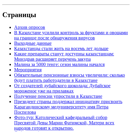
Страницы
Архив опросов
В Казахстане усилили контроль за фруктами и овощами
на границе после обнаружения вирусов
Выходные данные
Казахстанцы стали жить на восемь лет дольше
Какие препараты станут доступны казахстанцам:
Минздрав расширяет перечень закупа
Малина за 5000 тенге: сезон малины начался
Мероприятия
Обязательные пенсионные взносы увеличили: сколько
будут платить работодатели в Казахстане
От создателей дубайского шоколада: Дубайское
мороженое уже на прилавках
Получение пенсии упростили в Казахстане
Президент страны поддержал инициативу присвоить
Карагандинскому медуниверситету имя Петра
Поспелова
Фото-тур: Католический кафедральный собор
Пресвятой Девы Марии Фатимской, Матери всех
народов готовят к открытию.