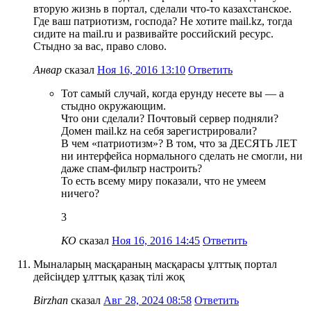
вторую жизнь в портал, сделали что-то казахстанское.
Где ваш патриотизм, господа? Не хотите mail.kz, тогда
сидите на mail.ru и развивайте российский ресурс.
Стыдно за вас, право слово.
Анвар
сказал
Ноя 16, 2016 13:10
Ответить
Тот самый случай, когда ерунду несете вы — а
стыдно окружающим.
Что они сделали? Почтовый сервер подняли?
Домен mail.kz на себя зарегистрировали?
В чем «патриотизм»? В том, что за ДЕСЯТЬ ЛЕТ
ни интерфейса нормального сделать не смогли, ни
даже спам-фильтр настроить?
То есть всему миру показали, что не умеем
ничего?
3
КО
сказал
Ноя 16, 2016 14:45
Ответить
Мыналарың масқараның масқарасы ұлттық портал
дейсіңдер ұлттық қазақ тілі жоқ
Birzhan
сказал
Авг 28, 2024 08:58
Ответить