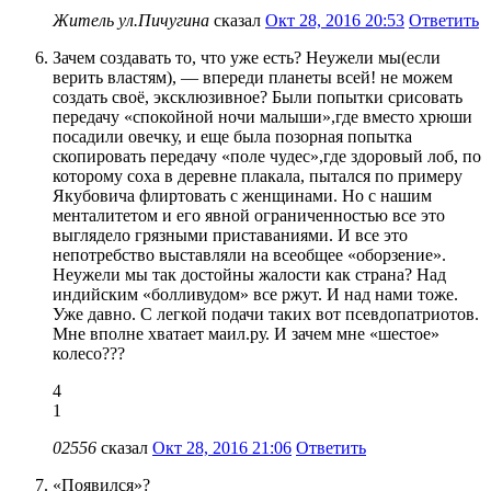
Житель ул.Пичугина
сказал
Окт 28, 2016 20:53
Ответить
Зачем создавать то, что уже есть? Неужели мы(если
верить властям), — впереди планеты всей! не можем
создать своё, эксклюзивное? Были попытки срисовать
передачу «спокойной ночи малыши»,где вместо хрюши
посадили овечку, и еще была позорная попытка
скопировать передачу «поле чудес»,где здоровый лоб, по
которому соха в деревне плакала, пытался по примеру
Якубовича флиртовать с женщинами. Но с нашим
менталитетом и его явной ограниченностью все это
выглядело грязными приставаниями. И все это
непотребство выставляли на всеобщее «оборзение».
Неужели мы так достойны жалости как страна? Над
индийским «болливудом» все ржут. И над нами тоже.
Уже давно. С легкой подачи таких вот псевдопатриотов.
Мне вполне хватает маил.ру. И зачем мне «шестое»
колесо???
4
1
02556
сказал
Окт 28, 2016 21:06
Ответить
«Появился»?