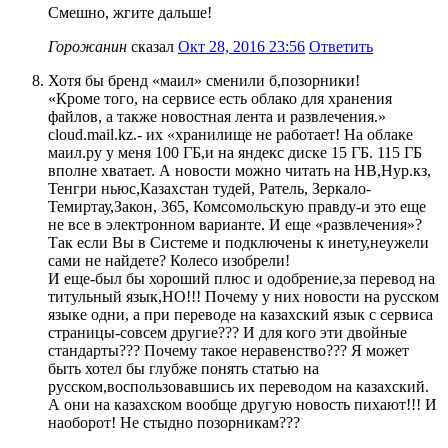
Смешно, жгите дальше!
Горожанин
сказал
Окт 28, 2016 23:56
Ответить
Хотя бы бренд «маил» сменили б,позорники!
«Кроме того, на сервисе есть облако для хранения
файлов, а также новостная лента и развлечения.»
cloud.mail.kz.- их «хранилище не работает! На облаке
маил.ру у меня 100 ГБ,и на яндекс диске 15 ГБ. 115 ГБ
вполне хватает. А новости можно читать на НВ,Нур.кз,
Тенгри ньюс,Казахстан тудей, Ратель, Зеркало-
Темиртау,Закон, 365, Комсомольскую правду-и это еще
не все в электронном варианте. И еще «развлечения»?
Так если Вы в Системе и подключены к инету,неужели
сами не найдете? Колесо изобрели!
И еще-был бы хороший плюс и одобрение,за перевод на
титульный язык,НО!!! Почему у них новости на русском
языке одни, а при переводе на казахский язык с сервиса
страницы-совсем другие??? И для кого эти двойные
стандарты??? Почему такое неравенство??? Я может
быть хотел бы глубже понять статью на
русском,воспользовавшись их переводом на казахский.
А они на казахском вообще другую новость пихают!!! И
наоборот! Не стыдно позорникам???