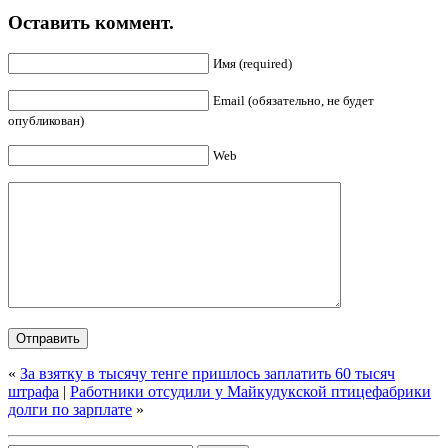
Оставить коммент.
Имя (required)
Email (обязательно, не будет
опубликован)
Web
«
За взятку в тысячу тенге пришлось заплатить 60 тысяч
штрафа
|
Работники отсудили у Майкудукской птицефабрики
долги по зарплате
»