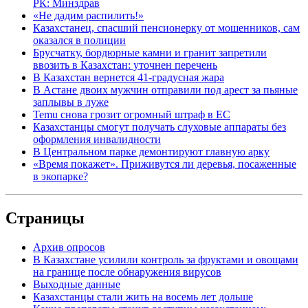
РК: Минздрав
«Не дадим распилить!»
Казахстанец, спасший пенсионерку от мошенников, сам
оказался в полиции
Брусчатку, бордюрные камни и гранит запретили
ввозить в Казахстан: уточнен перечень
В Казахстан вернется 41-градусная жара
В Астане двоих мужчин отправили под арест за пьяные
заплывы в луже
Temu снова грозит огромный штраф в ЕС
Казахстанцы смогут получать слуховые аппараты без
оформления инвалидности
В Центральном парке демонтируют главную арку
«Время покажет». Приживутся ли деревья, посаженные
в экопарке?
Страницы
Архив опросов
В Казахстане усилили контроль за фруктами и овощами
на границе после обнаружения вирусов
Выходные данные
Казахстанцы стали жить на восемь лет дольше