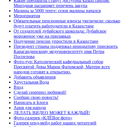
Какие препараты станут доступны казахстанцам:
Минздрав расширяет перечень закупа
Малина за 5000 тенге: сезон малины начался
Мероприятия
Обязательные пенсионные взносы увеличили: сколько
будут платить работодатели в Казахстане
От создателей дубайского шоколада: Дубайское
мороженое уже на прилавках
Получение пенсии упростили в Казахстане
Президент страны поддержал инициативу присвоить
Карагандинскому медуниверситету имя Петра
Поспелова
Фото-тур: Католический кафедральный собор
Пресвятой Девы Марии Фатимской, Матери всех
народов готовят к открытию.
Добавить объявления
Хрустальная Вода
Вход
Сделай сюрприз любимой!
Сообщи свою новость!
Написать в Блоги
Ария для народа
ДЕЛАТЬ ВИДЕО МОЖЕТ КАЖДЫЙ!
Фото-галерея «КЛЁВое фото»
Галерея хенд-мейд работ наших читателей