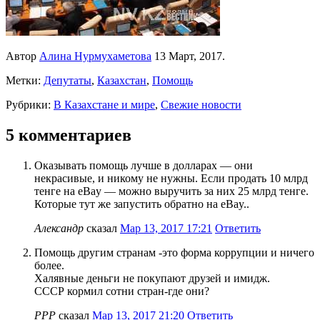
Автор
Алина Нурмухаметова
13 Март, 2017.
Метки:
Депутаты
,
Казахстан
,
Помощь
Рубрики:
В Казахстане и мире
,
Свежие новости
5 комментариев
Оказывать помощь лучше в долларах — они
некрасивые, и никому не нужны. Если продать 10 млрд
тенге на eBay — можно выручить за них 25 млрд тенге.
Которые тут же запустить обратно на eBay..
Александр
сказал
Мар 13, 2017 17:21
Ответить
Помощь другим странам -это форма коррупции и ничего
более.
Халявные деньги не покупают друзей и имидж.
СССР кормил сотни стран-где они?
РРР
сказал
Мар 13, 2017 21:20
Ответить