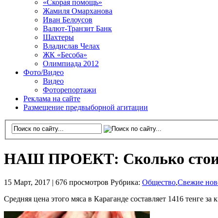
«Скорая помощь»
Жамиля Омарханова
Иван Белоусов
Валют-Транзит Банк
Шахтеры
Владислав Челах
ЖК «Бесоба»
Олимпиада 2012
Фото/Видео
Видео
Фоторепортажи
Реклама на сайте
Размещение предвыборной агитации
НАШ ПРОЕКТ: Сколько стоит
15 Март, 2017 |
676 просмотров
Рубрика:
Общество
,
Свежие нов
Средняя цена этого мяса в Караганде составляет 1416 тенге за