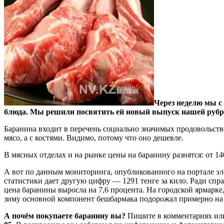
Через неделю мы с
блюда. Мы решили посвятить ей новый выпуск нашей рубри
Баранина входит в перечень социально значимых продовольстве
мясо, а с костями. Видимо, потому что оно дешевле.
В мясных отделах и на рынке цены на баранину разнятся: от 140
А вот по данным мониторинга, опубликованного на портале эле
статистики дает другую цифру — 1291 тенге за кило. Ради спр
цена баранины выросла на 7,6 процента. На городской ярмарке, 
зиму основной компонент бешбармака подорожал примерно на 
А почём покупаете баранину вы?
Пишите в комментариях или