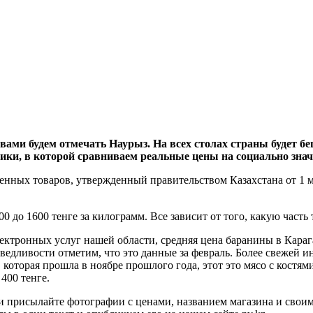
 вами будем отмечать Наурыз. На всех столах страны будет б
ки, в которой сравниваем реальные цены на социально зна
нных товаров, утвержденный правительством Казахстана от 1 мар
0 до 1600 тенге за килограмм. Все зависит от того, какую часть 
ктронных услуг нашей области, средняя цена баранины в Карага
аведливости отметим, что это данные за февраль. Более свежей 
которая прошла в ноябре прошлого года, этот это мясо с костями
400 тенге.
 присылайте фотографии с ценами, названием магазина и свои