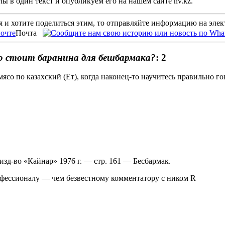
 в один текст и опубликуем его на нашем сайте nv.kz.
 и хотите поделиться этим, то отправляйте информацию на эле
Почта
стоит баранина для бешбармака?
: 2
ясо по казахский (Ет), когда наконец-то научитесь правильно г
д-во «Кайнар» 1976 г. — стр. 161 — Бесбармак.
офессионалу — чем безвестному комментатору с ником R