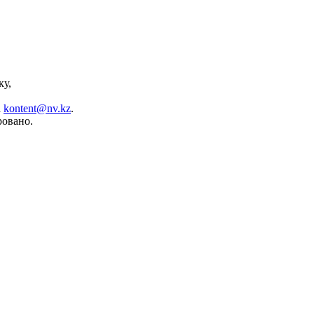
ку,
а
kontent@nv.kz
.
ровано.