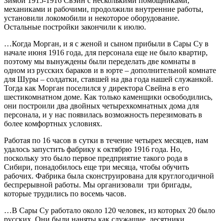
Зимой 1915-1916 Свэйн с несколькими помощниками,
механиками и рабочими, продолжили внутренние работы,
установили локомобили и некоторое оборудование.
Остальные постройки закончили к июлю.
…Когда Морган, и я с женой и сыном прибыли в Сары Су в
начале июня 1916 года, для персонала еще не было квартир,
поэтому мы вынуждены были переделать две комнаты в
одном из русских бараков и в юрте – дополнительной комнате
для Шуры – солдатки, ставшей на два года нашей служанкой.
Тогда как Морган поселился у директора Свейна в его
шестикомнатном доме. Как только каменщики освободились,
они построили два двойных четырехкомнатных дома для
персонала, и у нас появилась возможность перезимовать в
более комфортных условиях.
Работая по 16 часов в сутки в течение четырех месяцев, нам
удалось запустить фабрику к октябрю 1916 года. Но,
поскольку это было первое предприятие такого рода в
Сибири, понадобилось еще три месяца, чтобы обучить
рабочих. Фабрика была сконструирована для круглогодичной
беспрерывной работы. Мы организовали три бригады,
которые трудились по восемь часов.
…В Сары Су работало около 120 человек, из которых 20 было
русских. Они были наняты как служащие, десятники,