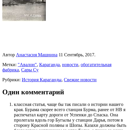
Автор
Анастасия Машнина
11 Сентябрь, 2017.
Метки:
"Авалон"
,
Караганда
,
новости
,
обогатительная
фабрика
,
Сары Су
Рубрики:
История Караганды
,
Свежие новости
Один комментарий
классная статья, чаще бы так писали о истории нашего
края. Бурама скорее всего станция Бурма, ранее от НВ я
распечатал карту дороги от Успенки до Спаска. Она
пролегала вдоль гор Бугылы у станции Дарья, потом в
сторону Красной поляны и Шопы. Казахи должны быть