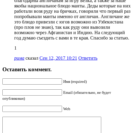
благодарны англичанам за игру Белка, а также за наше
якобы национальное блюдо манты. Деды которые на них
работали возя руду на бричках, говорили что первый раз
попробывали манты именно от англичан. Англичане же
это блюдо привезли с югов возможно из Узбекистана
(про плов не знаю), так как руду они вывозили
возможно через Афганистан и Индию. На следующий
год думаю съездить с вами в те края. Спасибо за статью.
1
рима
сказал
Сен 12, 2017 10:21
Ответить
Оставить коммент.
Имя (required)
Email (обязательно, не будет
опубликован)
Web