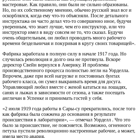
мастеровые. Как правило, они были не сильно образованы.
Но, по их собственному мнению, обычно русский знал все и
оскорблялся, когда ему что-то объясняли. После детального
инструктажа он часто делал что-то совершенно иное, будучи
уверенным, что знает лучше, чем его инструктор, или что
инструктор имел в виду совсем не то, что сказал. Будучи
очень общительным, он любил проводить много рабочего
времени бездельничая и покуривая в кругу своих товарищей».
Фабрика заработала в полную силу в начале 1917 года. Но
случилась революция и долго она не протянула. Вскоре
директор Свейн вернулся в Америку. И проблемы
производственного процесса полностью легли на Уорделла.
Впрочем, даже при всей нагрузке и постоянных бунтах
рабочего класса, он сумел выкраивать время для досуга.
Управляющий любил вместе с женой кататься на лошадях,
санях и лыжах в зависимости от сезона, а также посещать
англичан в Успенке и принимать гостей у себя.
«2 июля 1919 года работы в Сары-су прекратились, после того
как фабрика была сожжена до основания в результате
происшествия в лаборатории», — отмечал Уорделл . Что это
было за происшествие, не поясняется. Возможно, огненного
петуха пустили революционно настроенные рабочие, а может,
имела место авария.