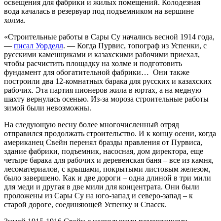
освещения для фабрики и жилых помещений. Колодезная
вода качалась в резервуар под подъемником на вершине
холма.
«Строительные работы в Сары Су начались весной 1914 года,
—
писал Уорделл
. — Когда Пурвис, топограф из Успенки, с
русскими каменщиками и казахскими рабочими приехал,
чтобы расчистить площадку на холме и подготовить
фундамент для обогатительной фабрики… Они также
построили два 12-комнатных барака для русских и казахских
рабочих. Эта партия пионеров жила в юртах, а на медную
шахту вернулась осенью. Из-за мороза строительные работы
зимой были невозможны.
На следующую весну более многочисленный отряд
отправился продолжать строительство. И к концу осени, когда
американец Свейн перенял бразды правления от Пурвиса,
здание фабрики, подъемник, насосная, дом директора, еще
четыре барака для рабочих и деревенская баня – все из камня,
лесоматериалов, с крышами, покрытыми листовым железом,
было завершено. Как и две дороги – одна длиной в три мили
для меди и другая в две мили для концентрата. Они были
проложены из Сары Су на юго-запад и северо-запад – к
старой дороге, соединяющей Успенку и Спасск.