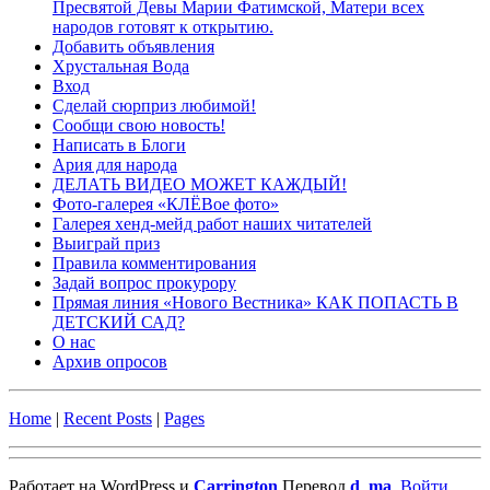
Пресвятой Девы Марии Фатимской, Матери всех
народов готовят к открытию.
Добавить объявления
Хрустальная Вода
Вход
Сделай сюрприз любимой!
Сообщи свою новость!
Написать в Блоги
Ария для народа
ДЕЛАТЬ ВИДЕО МОЖЕТ КАЖДЫЙ!
Фото-галерея «КЛЁВое фото»
Галерея хенд-мейд работ наших читателей
Выиграй приз
Правила комментирования
Задай вопрос прокурору
Прямая линия «Нового Вестника» КАК ПОПАСТЬ В
ДЕТСКИЙ САД?
О нас
Архив опросов
Home
|
Recent Posts
|
Pages
Работает на WordPress и
Carrington
Перевод
d_ma
.
Войти