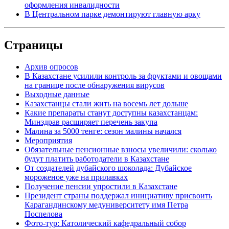
оформления инвалидности
В Центральном парке демонтируют главную арку
Страницы
Архив опросов
В Казахстане усилили контроль за фруктами и овощами
на границе после обнаружения вирусов
Выходные данные
Казахстанцы стали жить на восемь лет дольше
Какие препараты станут доступны казахстанцам:
Минздрав расширяет перечень закупа
Малина за 5000 тенге: сезон малины начался
Мероприятия
Обязательные пенсионные взносы увеличили: сколько
будут платить работодатели в Казахстане
От создателей дубайского шоколада: Дубайское
мороженое уже на прилавках
Получение пенсии упростили в Казахстане
Президент страны поддержал инициативу присвоить
Карагандинскому медуниверситету имя Петра
Поспелова
Фото-тур: Католический кафедральный собор