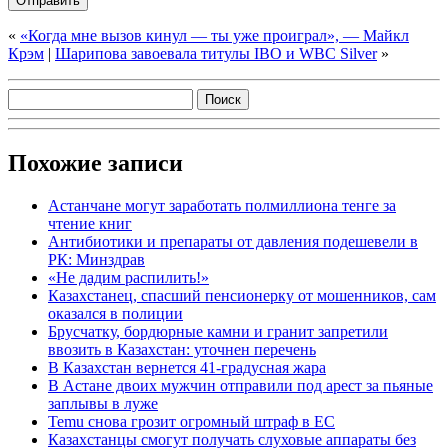
«
«Когда мне вызов кинул — ты уже проиграл», — Майкл
Крэм
|
Шарипова завоевала титулы IBO и WBC Silver
»
Похожие записи
Астанчане могут заработать полмиллиона тенге за
чтение книг
Антибиотики и препараты от давления подешевели в
РК: Минздрав
«Не дадим распилить!»
Казахстанец, спасший пенсионерку от мошенников, сам
оказался в полиции
Брусчатку, бордюрные камни и гранит запретили
ввозить в Казахстан: уточнен перечень
В Казахстан вернется 41-градусная жара
В Астане двоих мужчин отправили под арест за пьяные
заплывы в луже
Temu снова грозит огромный штраф в ЕС
Казахстанцы смогут получать слуховые аппараты без