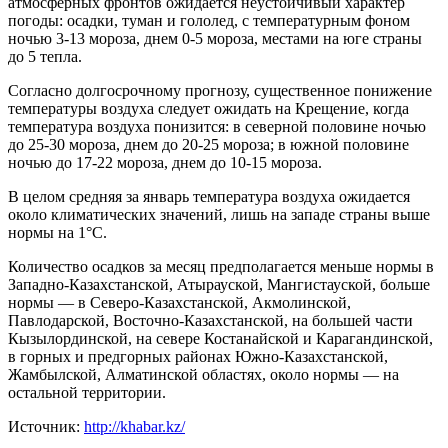
атмосферных фронтов ожидается неустойчивый характер
погоды: осадки, туман и гололед, с температурным фоном
ночью 3-13 мороза, днем 0-5 мороза, местами на юге страны
до 5 тепла.
Согласно долгосрочному прогнозу, существенное понижение
температуры воздуха следует ожидать на Крещение, когда
температура воздуха понизится: в северной половине ночью
до 25-30 мороза, днем до 20-25 мороза; в южной половине
ночью до 17-22 мороза, днем до 10-15 мороза.
В целом средняя за январь температура воздуха ожидается
около климатических значений, лишь на западе страны выше
нормы на 1°С.
Количество осадков за месяц предполагается меньше нормы в
Западно-Казахстанской, Атырауской, Мангистауской, больше
нормы — в Северо-Казахстанской, Акмолинской,
Павлодарской, Восточно-Казахстанской, на большей части
Кызылординской, на севере Костанайской и Карагандинской,
в горных и предгорных районах Южно-Казахстанской,
Жамбылской, Алматинской областях, около нормы — на
остальной территории.
Источник:
http://khabar.kz/