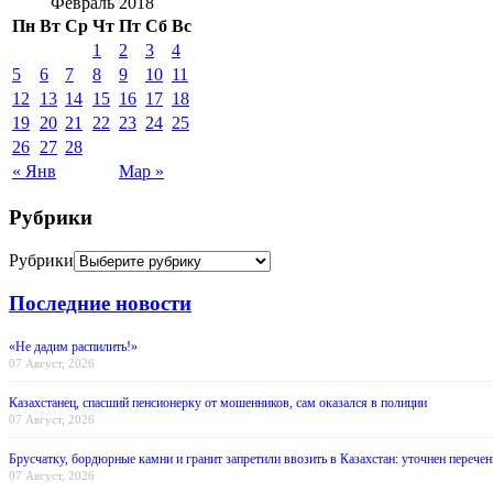
Февраль 2018
Пн
Вт
Ср
Чт
Пт
Сб
Вс
1
2
3
4
5
6
7
8
9
10
11
12
13
14
15
16
17
18
19
20
21
22
23
24
25
26
27
28
« Янв
Мар »
Рубрики
Рубрики
Последние новости
«Не дадим распилить!»
07 Август, 2026
Казахстанец, спасший пенсионерку от мошенников, сам оказался в полиции
07 Август, 2026
Брусчатку, бордюрные камни и гранит запретили ввозить в Казахстан: уточнен перечен
07 Август, 2026