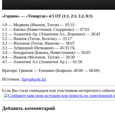
«Горняк» — «Темиртау» 4:5 ОТ (1:1, 2:1, 1:2, 0:1)
1:0 — Медяник (Иванов, Титов) — 05:33
1:1 — Бакика (Наместников, Сидоренко) — 07:03
1:2 — Ананичев Ар. (Ананичев Ал., Воронин) — 28:45
2:2 — Иванов (Титов, Волгин) — 35:17
3:2 — Филонов (Титов, Иванов) — 38:07
3:3 — Зубрицкий (Незнамов) — 45:35 ГБ
3:4 — Кондратьев (Бакика, Наместников) — 56:05
4:4 — Иванов (Филонов, Титов) — 58:30
4:5 — Ананичев Ал. (Ананичев Ар.) — 61:58
Вратари: Грязнов — Енюшин (Бояркин, 40:00 — 60:00)
Источник:
Saryarka-hc.kz
Если Вы стали очевидцем или участником интересного события
Добавить комментарий