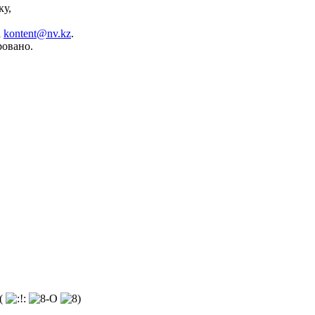
ку,
а
kontent@nv.kz
.
ровано.