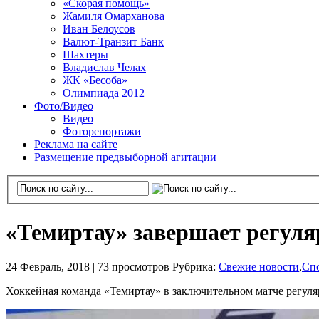
«Скорая помощь»
Жамиля Омарханова
Иван Белоусов
Валют-Транзит Банк
Шахтеры
Владислав Челах
ЖК «Бесоба»
Олимпиада 2012
Фото/Видео
Видео
Фоторепортажи
Реклама на сайте
Размещение предвыборной агитации
«Темиртау» завершает регуля
24 Февраль, 2018 |
73 просмотров
Рубрика:
Свежие новости
,
Сп
Хоккейная команда «Темиртау» в заключительном матче регуляр