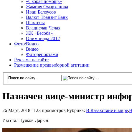
«Скорая помощь»
Жамиля Омарханова
Иван Белоусов
Валют-Транзит Банк
Шахтеры
Владислав Челах
ЖК «Бесоба»
Олимпиада 2012
Фото/Видео
Видео
Фоторепортажи
Реклама на сайте
Размещение предвыборной агитации
Назначен вице-министр инфо
26 Март, 2018 |
123 просмотров
Рубрика:
В Казахстане и мире
,
Н
Им стал Туяков Дарын.