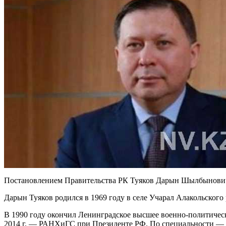
Постановлением Правительства РК Туяков Дарын Шылбынович
Дарын Туяков родился в 1969 году в селе Учарал Алакольского
В 1990 году окончил Ленинградское высшее военно-политичес
2014 г. — РАНХиГС при Президенте РФ. По специальности — 