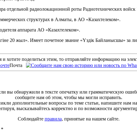
ндира отдельной радиолокационной роты Радиотехнических войс
ммерческих структурах в Алматы, в АО «Казахтелеком».
одителя аппарата АО «Казахтелеком».
іне 20 жыл». Имеет почетное звание «Үздік Байланысшы» за ли
 и хотите поделиться этим, то отправляйте информацию на эле
Почта
ли вы обнаружили в тексте опечатку или грамматическую ошиб
сообщите нам об этом, чтобы мы могли исправить.
зникли дополнительные вопросы по теме статьи, напишите нам н
тируя, высказывайтесь корректно и по возможности аргументи
Соблюдайте
правила
, принятые на нашем сайте.
ы
*