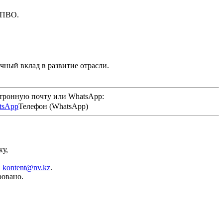
к ПВО.
чный вклад в развитие отрасли.
ктронную почту или WhatsApp:
Телефон (WhatsApp)
ку,
а
kontent@nv.kz
.
ровано.