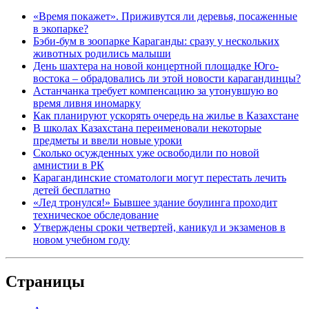
«Время покажет». Приживутся ли деревья, посаженные
в экопарке?
Бэби-бум в зоопарке Караганды: сразу у нескольких
животных родились малыши
День шахтера на новой концертной площадке Юго-
востока – обрадовались ли этой новости карагандинцы?
Астанчанка требует компенсацию за утонувшую во
время ливня иномарку
Как планируют ускорять очередь на жилье в Казахстане
В школах Казахстана переименовали некоторые
предметы и ввели новые уроки
Сколько осужденных уже освободили по новой
амнистии в РК
Карагандинские стоматологи могут перестать лечить
детей бесплатно
«Лед тронулся!» Бывшее здание боулинга проходит
техническое обследование
Утверждены сроки четвертей, каникул и экзаменов в
новом учебном году
Страницы