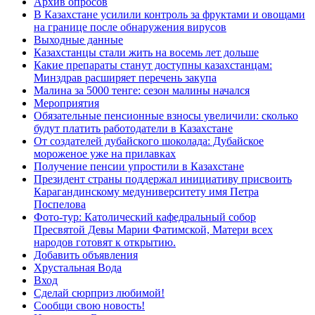
Архив опросов
В Казахстане усилили контроль за фруктами и овощами
на границе после обнаружения вирусов
Выходные данные
Казахстанцы стали жить на восемь лет дольше
Какие препараты станут доступны казахстанцам:
Минздрав расширяет перечень закупа
Малина за 5000 тенге: сезон малины начался
Мероприятия
Обязательные пенсионные взносы увеличили: сколько
будут платить работодатели в Казахстане
От создателей дубайского шоколада: Дубайское
мороженое уже на прилавках
Получение пенсии упростили в Казахстане
Президент страны поддержал инициативу присвоить
Карагандинскому медуниверситету имя Петра
Поспелова
Фото-тур: Католический кафедральный собор
Пресвятой Девы Марии Фатимской, Матери всех
народов готовят к открытию.
Добавить объявления
Хрустальная Вода
Вход
Сделай сюрприз любимой!
Сообщи свою новость!