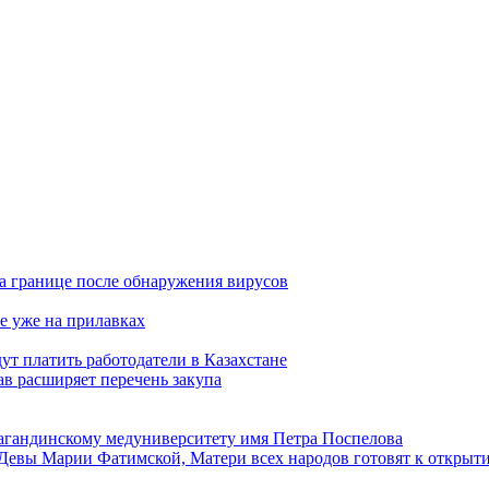
а границе после обнаружения вирусов
е уже на прилавках
ут платить работодатели в Казахстане
в расширяет перечень закупа
агандинскому медуниверситету имя Петра Поспелова
Девы Марии Фатимской, Матери всех народов готовят к открыт