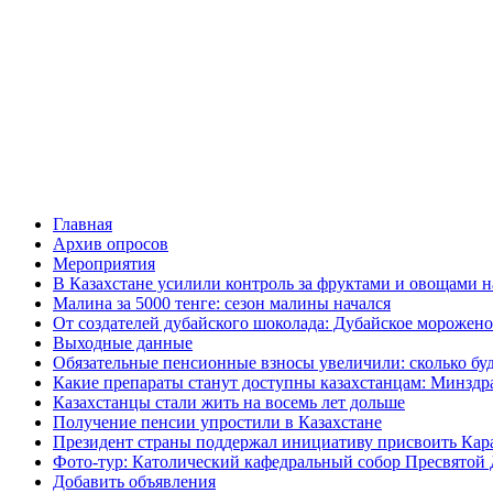
Главная
Архив опросов
Мероприятия
В Казахстане усилили контроль за фруктами и овощами н
Малина за 5000 тенге: сезон малины начался
От создателей дубайского шоколада: Дубайское морожено
Выходные данные
Обязательные пенсионные взносы увеличили: сколько буд
Какие препараты станут доступны казахстанцам: Минздра
Казахстанцы стали жить на восемь лет дольше
Получение пенсии упростили в Казахстане
Президент страны поддержал инициативу присвоить Кар
Фото-тур: Католический кафедральный собор Пресвятой 
Добавить объявления