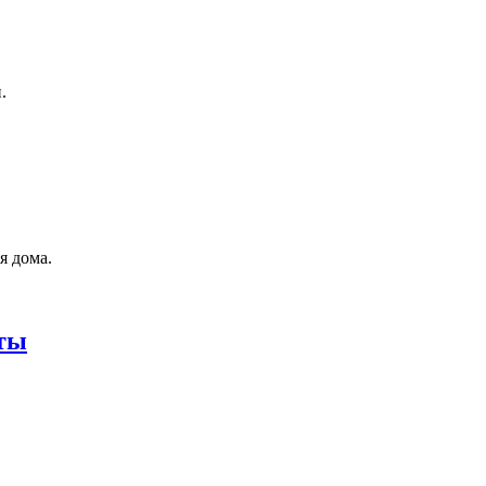
.
я дома.
оты