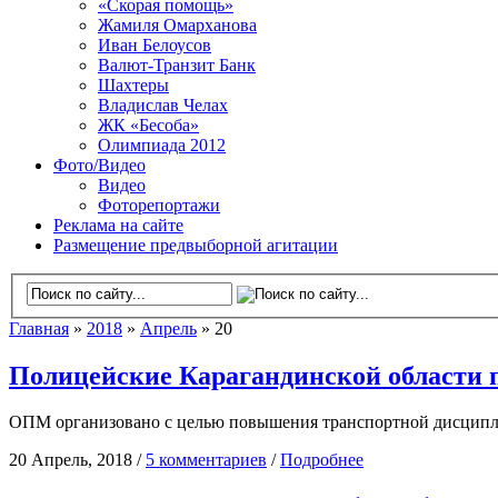
«Скорая помощь»
Жамиля Омарханова
Иван Белоусов
Валют-Транзит Банк
Шахтеры
Владислав Челах
ЖК «Бесоба»
Олимпиада 2012
Фото/Видео
Видео
Фоторепортажи
Реклама на сайте
Размещение предвыборной агитации
Главная
»
2018
»
Апрель
» 20
Полицейские Карагандинской области п
ОПМ организовано с целью повышения транспортной дисципл
20 Апрель, 2018 /
5 комментариев
/
Подробнее