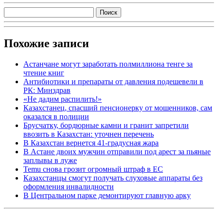
Похожие записи
Астанчане могут заработать полмиллиона тенге за
чтение книг
Антибиотики и препараты от давления подешевели в
РК: Минздрав
«Не дадим распилить!»
Казахстанец, спасший пенсионерку от мошенников, сам
оказался в полиции
Брусчатку, бордюрные камни и гранит запретили
ввозить в Казахстан: уточнен перечень
В Казахстан вернется 41-градусная жара
В Астане двоих мужчин отправили под арест за пьяные
заплывы в луже
Temu снова грозит огромный штраф в ЕС
Казахстанцы смогут получать слуховые аппараты без
оформления инвалидности
В Центральном парке демонтируют главную арку