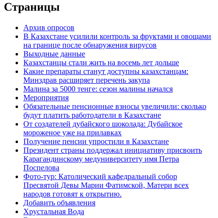
Страницы
Архив опросов
В Казахстане усилили контроль за фруктами и овощами
на границе после обнаружения вирусов
Выходные данные
Казахстанцы стали жить на восемь лет дольше
Какие препараты станут доступны казахстанцам:
Минздрав расширяет перечень закупа
Малина за 5000 тенге: сезон малины начался
Мероприятия
Обязательные пенсионные взносы увеличили: сколько
будут платить работодатели в Казахстане
От создателей дубайского шоколада: Дубайское
мороженое уже на прилавках
Получение пенсии упростили в Казахстане
Президент страны поддержал инициативу присвоить
Карагандинскому медуниверситету имя Петра
Поспелова
Фото-тур: Католический кафедральный собор
Пресвятой Девы Марии Фатимской, Матери всех
народов готовят к открытию.
Добавить объявления
Хрустальная Вода