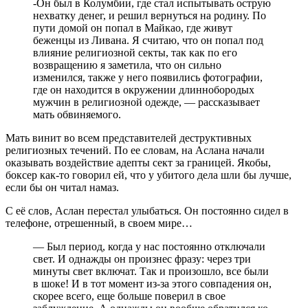
-Он был в Колумбии, где стал испытывать острую
нехватку денег, и решил вернуться на родину. По
пути домой он попал в Майкао, где живут
беженцы из Ливана. Я считаю, что он попал под
влияние религиозной секты, так как по его
возвращению я заметила, что он сильно
изменился, также у него появились фотографии,
где он находится в окружении длиннобородых
мужчин в религиозной одежде, — рассказывает
мать обвиняемого.
Мать винит во всем представителей деструктивных
религиозных течений. По ее словам, на Аслана начали
оказывать воздействие адепты сект за границей. Якобы,
боксер как-то говорил ей, что у убитого дела шли бы лучше,
если бы он читал намаз.
С её слов, Аслан перестал улыбаться. Он постоянно сидел в
телефоне, отрешенный, в своем мире…
— Был период, когда у нас постоянно отключали
свет. И однажды он произнес фразу: через три
минуты свет включат. Так и произошло, все были
в шоке! И в тот момент из-за этого совпадения он,
скорее всего, еще больше поверил в свое