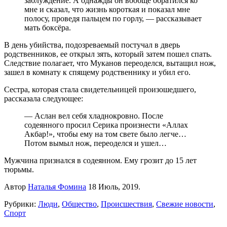
заблуждение. А однажды он вообще обратился ко
мне и сказал, что жизнь короткая и показал мне
полосу, проведя пальцем по горлу, — рассказывает
мать боксёра.
В день убийства, подозреваемый постучал в дверь
родственников, ее открыл зять, который затем пошел спать.
Следствие полагает, что Муканов переоделся, вытащил нож,
зашел в комнату к спящему родственнику и убил его.
Сестра, которая стала свидетельницей произошедшего,
рассказала следующее:
— Аслан вел себя хладнокровно. После
содеянного просил Серика произнести «Аллах
Акбар!», чтобы ему на том свете было легче…
Потом вымыл нож, переоделся и ушел…
Мужчина признался в содеянном. Ему грозит до 15 лет
тюрьмы.
Автор
Наталья Фомина
18 Июль, 2019.
Рубрики:
Люди
,
Общество
,
Происшествия
,
Свежие новости
,
Спорт