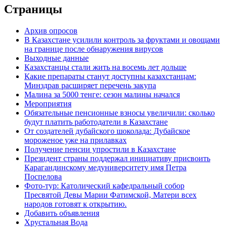
Страницы
Архив опросов
В Казахстане усилили контроль за фруктами и овощами
на границе после обнаружения вирусов
Выходные данные
Казахстанцы стали жить на восемь лет дольше
Какие препараты станут доступны казахстанцам:
Минздрав расширяет перечень закупа
Малина за 5000 тенге: сезон малины начался
Мероприятия
Обязательные пенсионные взносы увеличили: сколько
будут платить работодатели в Казахстане
От создателей дубайского шоколада: Дубайское
мороженое уже на прилавках
Получение пенсии упростили в Казахстане
Президент страны поддержал инициативу присвоить
Карагандинскому медуниверситету имя Петра
Поспелова
Фото-тур: Католический кафедральный собор
Пресвятой Девы Марии Фатимской, Матери всех
народов готовят к открытию.
Добавить объявления
Хрустальная Вода