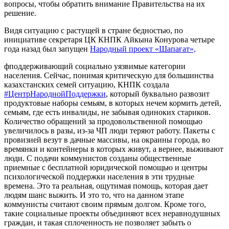
вопросы, чтобы обратить внимание Правительства на их
решение.
Видя ситуацию с растущей в стране бедностью, по
инициативе секретаря ЦК КНПК Айкына Конурова четыре
года назад был запущен
Народный проект «Шапағат»,
фподдерживающий социально уязвимые категории
населения. Сейчас, понимая критическую для большинства
казахстанских семей ситуацию, КНПК создала
#ЦентрНароднойПоддержки
, который буквально развозит
продуктовые наборы семьям, в которых нечем кормить детей,
семьям, где есть инвалиды, не забывая одиноких стариков.
Количество обращений за продовольственной помощью
увеличилось в разы, из-за ЧП люди теряют работу. Пакеты с
провизией везут в дачные массивы, на окраины города, во
времянки и контейнеры в которых живут, а вернее, выживают
люди. С подачи коммунистов созданы общественные
приемные с бесплатной юридической помощью и центры
психологической поддержки населения в эти трудные
времена. Это та реальная, ощутимая помощь, которая дает
людям шанс выжить. И это то, что на данном этапе
коммунисты считают своим прямым долгом. Кроме того,
такие социальные проекты объединяют всех неравнодушных
граждан, и такая сплоченность не позволяет забыть о