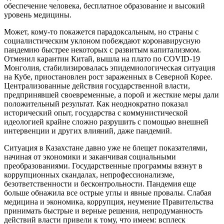
обеспечение человека, бесплатное образование и высокий
уровень медицины.
Может, кому-то покажется парадоксальным, но страны с
социалистическим уклоном побеждают коронавирусную
пандемию быстрее некоторых с развитым капитализмом.
Отменил карантин Китай, вышла на плато по COVID-19
Монголия, стабилизировалась эпидемиологическая ситуация
на Кубе, приостановлен рост зараженных в Северной Корее.
Централизованные действия государственной власти,
предпринявшей своевременные, а порой и жесткие меры дали
положительный результат. Как неоднократно показал
исторический опыт, государства с коммунистической
идеологией крайне сложно разрушить с помощью внешней
интервенции и других влияний, даже пандемий.
Ситуация в Казахстане давно уже не блещет показателями,
начиная от экономики и заканчивая социальными
преобразованиями. Государственные программы вязнут в
коррупционных скандалах, непрофессионализме,
безответственности и бесконтрольности. Пандемия еще
больше обнажила все острые углы и явные провалы. Слабая
медицина и экономика, коррупция, неумение Правительства
принимать быстрые и верные решения, непродуманность
действий власти привели к тому, что имеем: всплеск