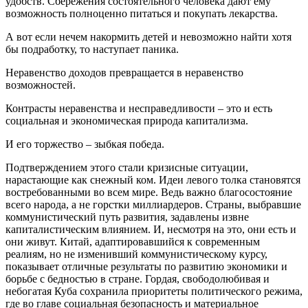
удобств. Сбережения состоятельного человека дают ему
возможность полноценно питаться и покупать лекарства.
А вот если нечем накормить детей и невозможно найти хотя
бы подработку, то наступает паника.
Неравенство доходов превращается в неравенство
возможностей.
Контрасты неравенства и несправедливости – это и есть
социальная и экономическая природа капитализма.
И его торжество – зыбкая победа.
Подтверждением этого стали кризисные ситуации,
нарастающие как снежный ком. Идеи левого толка становятся
востребованными во всем мире. Ведь важно благосостояние
всего народа, а не горстки миллиардеров. Страны, выбравшие
коммунистический путь развития, задавлены извне
капиталистическим влиянием. И, несмотря на это, они есть и
они живут. Китай, адаптировавшийся к современным
реалиям, но не изменивший коммунистическому курсу,
показывает отличные результаты по развитию экономики и
борьбе с бедностью в стране. Гордая, свободолюбивая и
небогатая Куба сохранила приоритеты политического режима,
где во главе социальная безопасность и материальное