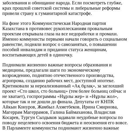
заболевания и обнищание народа. Если посмотреть глубже,
крах прошлой советской системы и либеральные реформы
привели страну к гуманитарной катастрофе.
На фоне этого Коммунистическая Народная партия
Казахстана в противовес рукоплесканиям провальным
проектам открывала глаза на все недоработки и промахи.
Именно коммунисты первыми начали говорить о социальном
равенстве, подняли вопрос о самозанятых, о повышении
пособий инвалидам и придании статуса женщинам,
воспитывающих детей в одиночку.
Поднимали жизненно важные вопросы образования и
медицины, предлагали шаги по экономическому
возрождению, поднятию отечественного производства,
агропрома, созданию рабочих мест, доступной ипотеке.
Критиковали за нереализованный «Ақ бұлақ», за заглохший
проект «Сто школ, сто больниц» (тем более больниц сейчас и
не хватает), госпрограммы «Нұрлы жер» и «Нұрлы жол»,
которые так и не дошли до финала. Депутаты от КНПК
Айкын Конуров, Жамбыл Ахметбеков, Ирина Смирнова,
Магеррам Магеррамов, Галина Баймаханова, Владислав
Косарев, Тургун Сыздыков задавали неудобные вопросы по
поводу нецелевого освоения бюджета и неосвоения его вовсе.
В Парламенте коммунисты поднимают жизненно важные