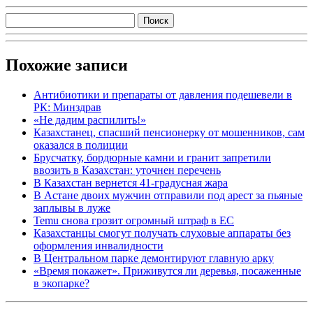
Похожие записи
Антибиотики и препараты от давления подешевели в
РК: Минздрав
«Не дадим распилить!»
Казахстанец, спасший пенсионерку от мошенников, сам
оказался в полиции
Брусчатку, бордюрные камни и гранит запретили
ввозить в Казахстан: уточнен перечень
В Казахстан вернется 41-градусная жара
В Астане двоих мужчин отправили под арест за пьяные
заплывы в луже
Temu снова грозит огромный штраф в ЕС
Казахстанцы смогут получать слуховые аппараты без
оформления инвалидности
В Центральном парке демонтируют главную арку
«Время покажет». Приживутся ли деревья, посаженные
в экопарке?