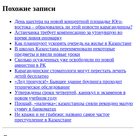
Похожие записи
День шахтера на новой концертной площадке Юго-
востока – обрадовались ли этой новости карагандинцы?
Астанчанка требует компенсацию за утонувшую во
время ливня иномарку
Как планируют ускорять очередь на жилье в Казахстане
В школах Казахстана переименовали некоторые
предметы и ввели новые уроки
Сколько осужденных уже освободили по новой
амнистии в РК
Карагандинские стоматологи могут перестать лечить
детей бесплатно
«Лед тронулся!» Бывшее здание боулинга проходит
техническое обследование
Утверждены сроки четвертей, каникул и экзаменов в
новом учебном году
Прощай, «наличка»: казахстанцы сняли рекордно малую
сумму в банкоматах
Не кражи и не грабежи: названо самое частое
преступление в Казахстане