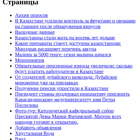
Страницы
Архив опросов
В Казахстане усилили контроль за фруктами и овощами
на границе после обнаружения вирусов
Выходные данные
Казахстанцы стали жить на восемь лет дольше
Какие препараты станут доступны казахстанцам:
Минздрав расширяет перечень закупа
Малина за 5000 тенге: сезон малины начался
Мероприятия
Обязательные пенсионные взносы увеличили: сколько
будут платить работодатели в Казахстане
От создателей дубайского шоколада: Дубайское
мороженое уже на прилавках
Получение пенсии упростили в Казахстане
Президент страны поддержал инициативу присвоить
Карагандинскому медуниверситету имя Петра
Поспелова
Фото-тур: Католический кафедральный собор
Пресвятой Девы Марии Фатимской, Матери всех
народов готовят к открытию.
Добавить объявления
Хрустальная Вода
Вход