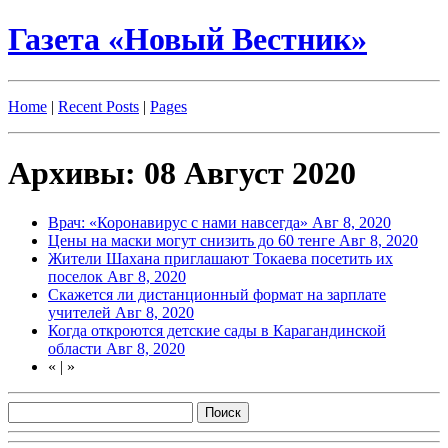
Газета «Новый Вестник»
Home
|
Recent Posts
|
Pages
Архивы: 08 Август 2020
Врач: «Коронавирус с нами навсегда»
Авг 8, 2020
Цены на маски могут снизить до 60 тенге
Авг 8, 2020
Жители Шахана приглашают Токаева посетить их
поселок
Авг 8, 2020
Скажется ли дистанционный формат на зарплате
учителей
Авг 8, 2020
Когда откроются детские сады в Карагандинской
области
Авг 8, 2020
«
|
»