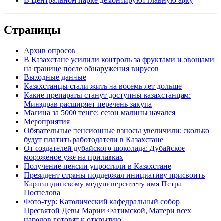
В Центральном парке демонтируют главную арку
Страницы
Архив опросов
В Казахстане усилили контроль за фруктами и овощами
на границе после обнаружения вирусов
Выходные данные
Казахстанцы стали жить на восемь лет дольше
Какие препараты станут доступны казахстанцам:
Минздрав расширяет перечень закупа
Малина за 5000 тенге: сезон малины начался
Мероприятия
Обязательные пенсионные взносы увеличили: сколько
будут платить работодатели в Казахстане
От создателей дубайского шоколада: Дубайское
мороженое уже на прилавках
Получение пенсии упростили в Казахстане
Президент страны поддержал инициативу присвоить
Карагандинскому медуниверситету имя Петра
Поспелова
Фото-тур: Католический кафедральный собор
Пресвятой Девы Марии Фатимской, Матери всех
народов готовят к открытию.