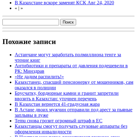
В Казахстане вскоре заменят КСК
Авг 24, 2020
«
|
»
Похожие записи
Астанчане могут заработать полмиллиона тенге за
чтение книг
Антибиотики и препараты от давления подешевели в
РК: Минздрав
«Не дадим распилить!»
Казахстанец, спасший пенсионерку от мошенников, сам
оказался в полиции
Брусчатку, бордюрные камни и гранит запретили
ввозить в Казахстан: уточнен перечень
В Казахстан вернется 41-градусная жара
В Астане двоих мужчин отправили под арест за пьяные
заплывы в луже
Temu снова грозит огромный штраф в ЕС
Казахстанцы смогут получать слуховые аппараты без
оформления инвалидности